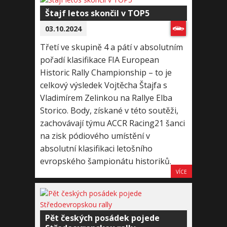
Štajf letos skončil v TOP5
03.10.2024
Třetí ve skupině 4 a pátí v absolutním
pořadí klasifikace FIA European
Historic Rally Championship – to je
celkový výsledek Vojtěcha Štajfa s
Vladimírem Zelinkou na Rallye Elba
Storico. Body, získané v této soutěži,
zachovávají týmu ACCR Racing21 šanci
na zisk pódiového umístění v
absolutní klasifikaci letošního
evropského šampionátu historiků.
VÍCE
Pět českých posádek pojede