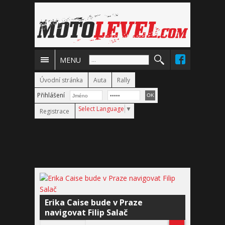
MENU
Úvodní stránka
Auta
Rally
Přihlášení
Select Language
▼
Registrace
Erika Caise bude v Praze
navigovat Filip Salač