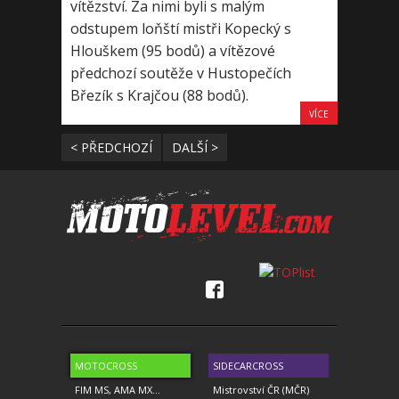
vítězství. Za nimi byli s malým
odstupem loňští mistři Kopecký s
Hlouškem (95 bodů) a vítězové
předchozí soutěže v Hustopečích
Březík s Krajčou (88 bodů).
VÍCE
< PŘEDCHOZÍ
DALŠÍ >
MOTOCROSS
SIDECARCROSS
FIM MS, AMA MX...
Mistrovství ČR (MČR)