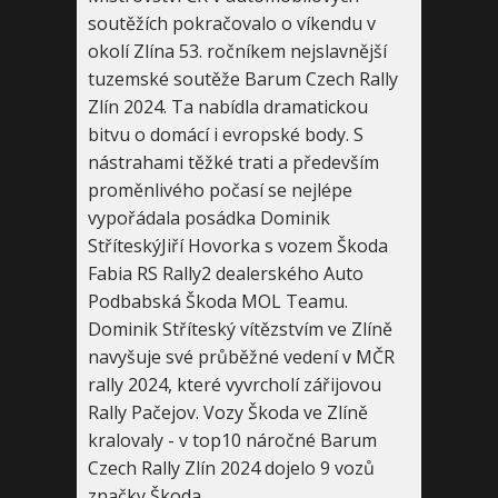
soutěžích pokračovalo o víkendu v
okolí Zlína 53. ročníkem nejslavnější
tuzemské soutěže Barum Czech Rally
Zlín 2024. Ta nabídla dramatickou
bitvu o domácí i evropské body. S
nástrahami těžké trati a především
proměnlivého počasí se nejlépe
vypořádala posádka Dominik
StříteskýJiří Hovorka s vozem Škoda
Fabia RS Rally2 dealerského Auto
Podbabská Škoda MOL Teamu.
Dominik Stříteský vítězstvím ve Zlíně
navyšuje své průběžné vedení v MČR
rally 2024, které vyvrcholí zářijovou
Rally Pačejov. Vozy Škoda ve Zlíně
kralovaly - v top10 náročné Barum
Czech Rally Zlín 2024 dojelo 9 vozů
značky Škoda