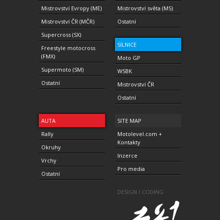
Mistrovství Evropy (ME)
Mistrovství světa (MS)
Mistrovství ČR (MČR)
Ostatní
Supercross (SX)
SILNICE
Freestyle motocross
(FMX)
Moto GP
Supermoto (SM)
WSBK
Ostatní
Mistrovství ČR
Ostatní
AUTA
SITE MAP
Rally
Motolevel.com +
Kontakty
Okruhy
Inzerce
Vrchy
Pro media
Ostatní
DESIGN / CODING