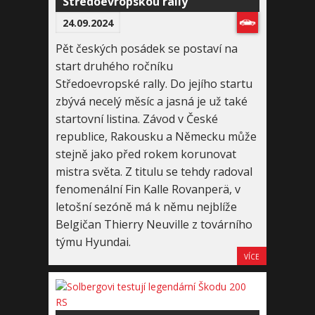
Středoevropskou rally
24.09.2024
Pět českých posádek se postaví na
start druhého ročníku
Středoevropské rally. Do jejího startu
zbývá necelý měsíc a jasná je už také
startovní listina. Závod v České
republice, Rakousku a Německu může
stejně jako před rokem korunovat
mistra světa. Z titulu se tehdy radoval
fenomenální Fin Kalle Rovanperä, v
letošní sezóně má k němu nejblíže
Belgičan Thierry Neuville z továrního
týmu Hyundai.
VÍCE