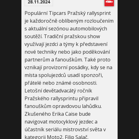
28.11.2024
Populární Tipcars Pražský rallysprint
je každoročně oblíbeným rozloučením
s aktuální sezónou automobilových
soutěží. Tradiční pražskou show
využívají jezdci a týmy k představení
nové techniky nebo jako poděkování
partnerům a fanouškům. Také proto
vznikají provizorní posádky, kdy se na
místa spolujezdců usadí sponzoři,
přátelé nebo známé osobnosti.
Letošní devětadvacátý ročník
Pražského rallysprintu připravil
fanouškům opravdovou lahůdku.
Zkušeného Erika Caise bude
navigovat motocyklový jezdec a
účastník seriálu mistrovství světa v
kategorii Moto2, Filip Salač.