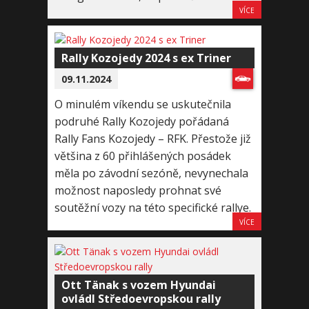
VÍCE
Rally Kozojedy 2024 s ex Triner
09.11.2024
O minulém víkendu se uskutečnila
podruhé Rally Kozojedy pořádaná
Rally Fans Kozojedy – RFK. Přestože již
většina z 60 přihlášených posádek
měla po závodní sezóně, nevynechala
možnost naposledy prohnat své
soutěžní vozy na této specifické rallye.
VÍCE
Ott Tänak s vozem Hyundai
ovládl Středoevropskou rally