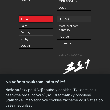
Ostatní
Mistrovství ČR
Ostatní
AUTA
SITE MAP
Rally
Motolevel.com +
Kontakty
Okruhy
Inzerce
Vrchy
Pro media
Ostatní
DESIGN / CODING
Na vašem soukromí nám záleží
Naše stránky používají soubory cookies. Ty, které jsou
nezbytné pro fungování, jsou automaticky povolené.
© 2010-2021 Copyright Motolevel. Všechna práva
Statistické i marketingové cookies začneme využívat až po
vyhrazena.
Podmínky a prohlášení - ochrana
soukromí.
Zásady ochrany osobních údajů.
ISSN 1805-
vašem souhlasu.
3696