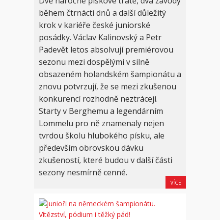
Dvě náročné pískové tratě, dva závody
během čtrnácti dnů a další důležitý
krok v kariéře české juniorské
posádky. Václav Kalinovský a Petr
Padevět letos absolvují premiérovou
sezonu mezi dospělými v silně
obsazeném holandském šampionátu a
znovu potvrzují, že se mezi zkušenou
konkurencí rozhodně neztrácejí.
Starty v Berghemu a legendárním
Lommelu pro ně znamenaly nejen
tvrdou školu hlubokého písku, ale
především obrovskou dávku
zkušeností, které budou v další části
sezony nesmírně cenné.
VÍCE