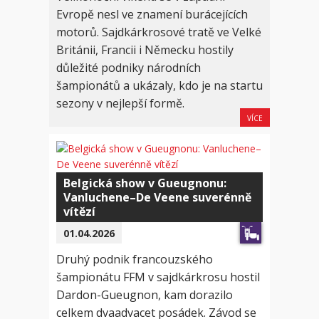
Evropě nesl ve znamení burácejících
motorů. Sajdkárkrosové tratě ve Velké
Británii, Francii i Německu hostily
důležité podniky národních
šampionátů a ukázaly, kdo je na startu
sezony v nejlepší formě.
VÍCE
Belgická show v Gueugnonu:
Vanluchene–De Veene suverénně
vítězí
01.04.2026
Druhý podnik francouzského
šampionátu FFM v sajdkárkrosu hostil
Dardon-Gueugnon, kam dorazilo
celkem dvaadvacet posádek. Závod se