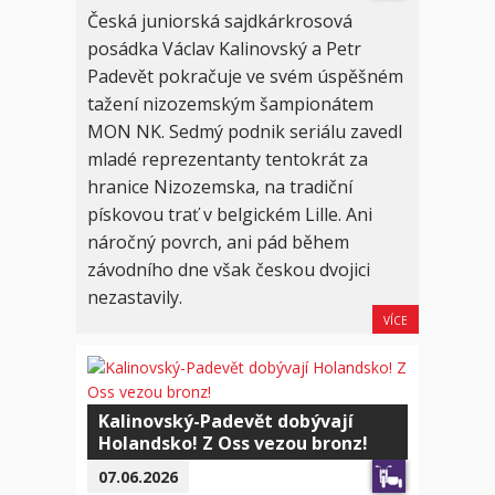
Česká juniorská sajdkárkrosová
posádka Václav Kalinovský a Petr
Padevět pokračuje ve svém úspěšném
tažení nizozemským šampionátem
MON NK. Sedmý podnik seriálu zavedl
mladé reprezentanty tentokrát za
hranice Nizozemska, na tradiční
pískovou trať v belgickém Lille. Ani
náročný povrch, ani pád během
závodního dne však českou dvojici
nezastavily.
VÍCE
Kalinovský-Padevět dobývají
Holandsko! Z Oss vezou bronz!
07.06.2026