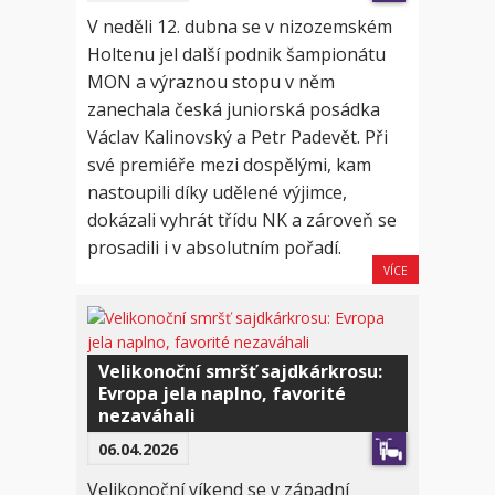
V neděli 12. dubna se v nizozemském
Holtenu jel další podnik šampionátu
MON a výraznou stopu v něm
zanechala česká juniorská posádka
Václav Kalinovský a Petr Padevět. Při
své premiéře mezi dospělými, kam
nastoupili díky udělené výjimce,
dokázali vyhrát třídu NK a zároveň se
prosadili i v absolutním pořadí.
VÍCE
Velikonoční smršť sajdkárkrosu:
Evropa jela naplno, favorité
nezaváhali
06.04.2026
Velikonoční víkend se v západní