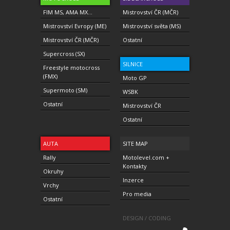
FIM MS, AMA MX...
Mistrovství ČR (MČR)
Mistrovství Evropy (ME)
Mistrovství světa (MS)
Mistrovství ČR (MČR)
Ostatní
Supercross (SX)
SILNICE
Freestyle motocross
(FMX)
Moto GP
Supermoto (SM)
WSBK
Ostatní
Mistrovství ČR
Ostatní
AUTA
SITE MAP
Rally
Motolevel.com +
Kontakty
Okruhy
Inzerce
Vrchy
Pro media
Ostatní
DESIGN / CODING