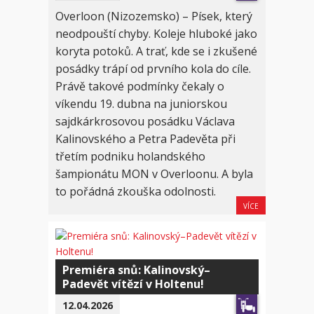
Overloon (Nizozemsko) – Písek, který
neodpouští chyby. Koleje hluboké jako
koryta potoků. A trať, kde se i zkušené
posádky trápí od prvního kola do cíle.
Právě takové podmínky čekaly o
víkendu 19. dubna na juniorskou
sajdkárkrosovou posádku Václava
Kalinovského a Petra Padevěta při
třetím podniku holandského
šampionátu MON v Overloonu. A byla
to pořádná zkouška odolnosti.
VÍCE
Premiéra snů: Kalinovský–
Padevět vítězí v Holtenu!
12.04.2026