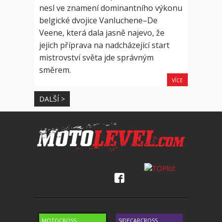
nesl ve znamení dominantního výkonu
belgické dvojice Vanluchene–De
Veene, která dala jasně najevo, že
jejich příprava na nadcházející start
mistrovství světa jde správným
směrem.
VÍCE
DALŠÍ >
MOTOCROSS
SIDECARCROSS