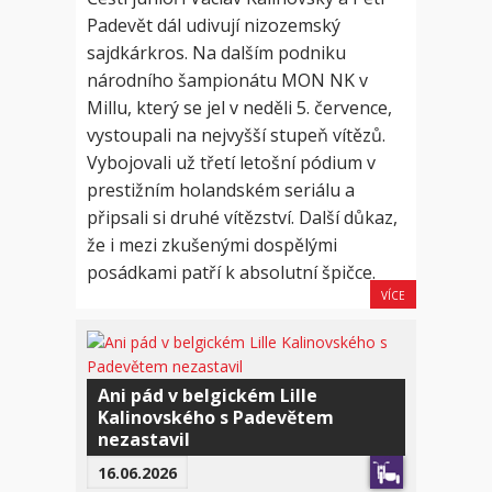
Padevět dál udivují nizozemský
sajdkárkros. Na dalším podniku
národního šampionátu MON NK v
Millu, který se jel v neděli 5. července,
vystoupali na nejvyšší stupeň vítězů.
Vybojovali už třetí letošní pódium v
prestižním holandském seriálu a
připsali si druhé vítězství. Další důkaz,
že i mezi zkušenými dospělými
posádkami patří k absolutní špičce.
VÍCE
Ani pád v belgickém Lille
Kalinovského s Padevětem
nezastavil
16.06.2026