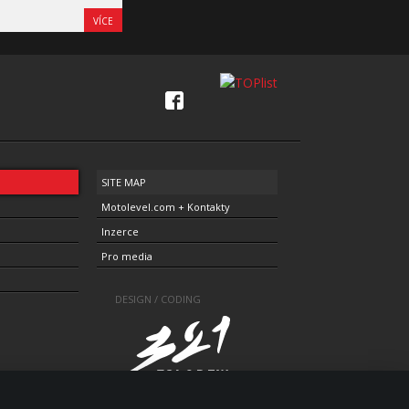
VÍCE
SITE MAP
Motolevel.com + Kontakty
Inzerce
Pro media
DESIGN / CODING