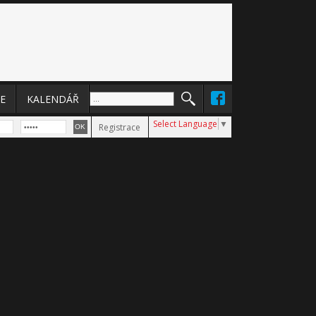
E
KALENDÁŘ
Select Language
▼
Registrace