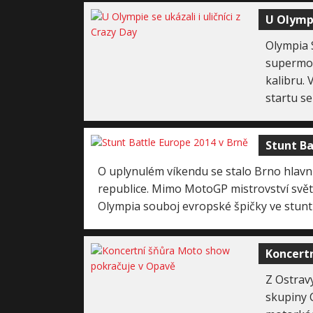
U Olympi
Olympia 
supermoto
kalibru. 
startu se
Stunt Ba
O uplynulém víkendu se stalo Brno hlav
republice. Mimo MotoGP mistrovství svět
Olympia souboj evropské špičky ve stuntr
Koncert
Z Ostrav
skupiny 