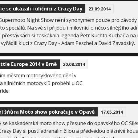
e se ukázali i uličníci z Crazy Day
23.09.2014
Supermoto Night Show není synonymem pouze pro závody 
 speciálů. Na své si přijdou i milovníci o něco silnějšího a
V přestávkách si zaskákala legenda Petr Kuchta Kuchař a na 
 vyřádili kluci z Crazy Day - Adam Peschel a David Zavadský.
ttle Europe 2014 v Brně
20.08.2014
ním městem motocyklového dění v
a silničních motocyklů proběhl u OC
ide.
ní šňůra Moto show pokračuje v Opavě
17.05.2014
y se kaskadérská moto show přesune do opavského OC Silesi
Crazy Day si pustí adrenalin žilou a předvedou bláznivé kou