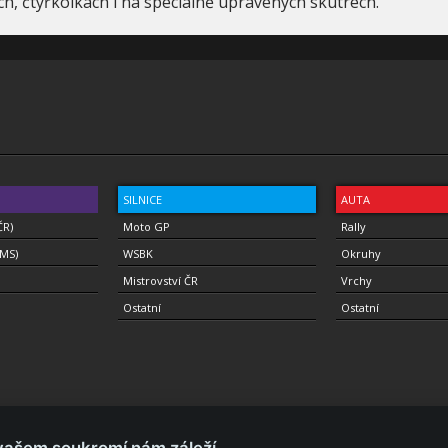
h, čtyřkolkách i na speciálně upravených skútrech.
SILNICE
AUTA
ČR)
Moto GP
Rally
(MS)
WSBK
Okruhy
Mistrovství ČR
Vrchy
Ostatní
Ostatní
vašem soukromí nám záleží