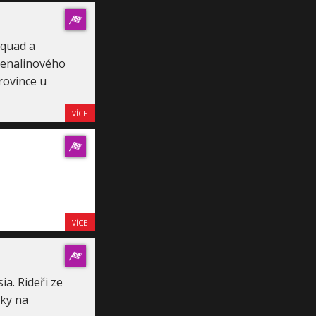
quad a
drenalinového
rovince u
VÍCE
VÍCE
a. Rideři ze
sky na