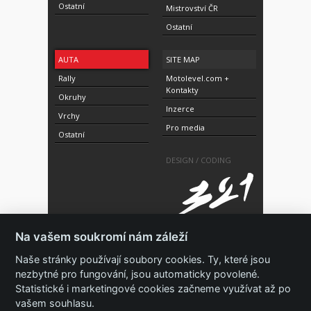
Ostatní
Mistrovství ČR
Ostatní
AUTA
SITE MAP
Rally
Motolevel.com +
Kontakty
Okruhy
Inzerce
Vrchy
Pro media
Ostatní
DESIGN / CODING
Na vašem soukromí nám záleží
Naše stránky používají soubory cookies. Ty, které jsou
nezbytné pro fungování, jsou automaticky povolené.
© 2010-2021 Copyright Motolevel. Všechna práva
Statistické i marketingové cookies začneme využívat až po
vyhrazena.
Podmínky a prohlášení - ochrana
soukromí.
Zásady ochrany osobních údajů.
ISSN 1805-
vašem souhlasu.