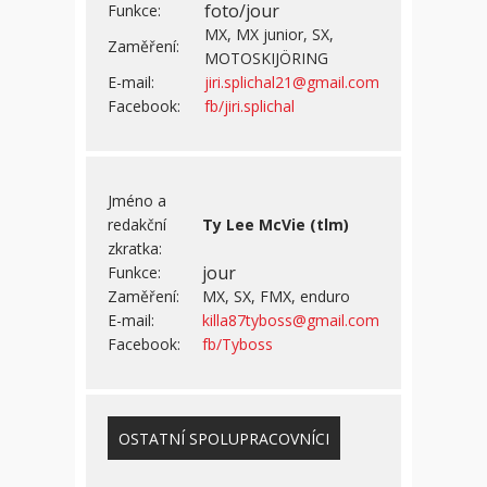
foto/jour
Funkce:
MX, MX junior, SX,
Zaměření:
MOTOSKIJÖRING
E-mail:
jiri.splichal21@gmail.com
Facebook:
fb/jiri.splichal
Jméno a
redakční
Ty Lee McVie (tlm)
zkratka:
jour
Funkce:
Zaměření:
MX, SX, FMX, enduro
E-mail:
killa87tyboss@gmail.com
Facebook:
fb/Tyboss
OSTATNÍ SPOLUPRACOVNÍCI