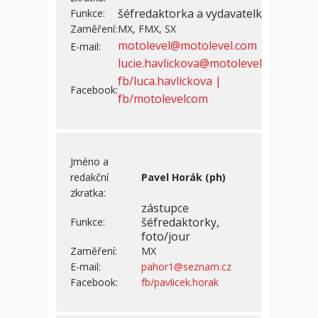
šéfredaktorka a vydavatelka
Funkce:
Zaměření:
MX, FMX, SX
motolevel@motolevel.com
E-mail:
lucie.havlickova@motolevel.com
fb/luca.havlickova |
Facebook:
fb/motolevelcom
Jméno a
redakční
Pavel Horák (ph)
zkratka:
zástupce
šéfredaktorky,
Funkce:
foto/jour
Zaměření:
MX
E-mail:
pahor1@seznam.cz
Facebook:
fb/pavlicek.horak