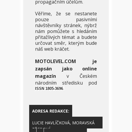
propagačním účelům.
Věříme, že se nestanete
pouze pasivními
návštěvníky stránek, nýbrž
nám pomůžete s hledáním
přitažlivých témat a budete
určovat směr, kterým bude
náš web kráčet.
MOTOLEVEL.COM je
zapsán jako online
magazín
v Českém
národním středisku pod
ISSN 1805-3696
.
ADRESA REDAKCE:
LUCIE HAVLÍČKOVÁ, MORAVSKÁ
TŘEBOVÁ