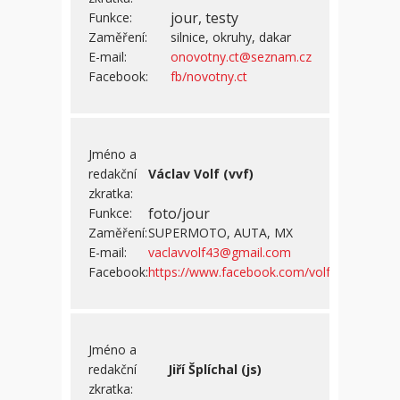
jour, testy
Funkce:
Zaměření:
silnice, okruhy, dakar
E-mail:
onovotny.ct@seznam.cz
Facebook:
fb/novotny.ct
Jméno a
redakční
Václav Volf (vvf)
zkratka:
foto/jour
Funkce:
Zaměření:
SUPERMOTO, AUTA, MX
E-mail:
vaclavvolf43@gmail.com
Facebook:
https://www.facebook.com/volfvasek/
Jméno a
redakční
Jiří Šplíchal (js)
zkratka: