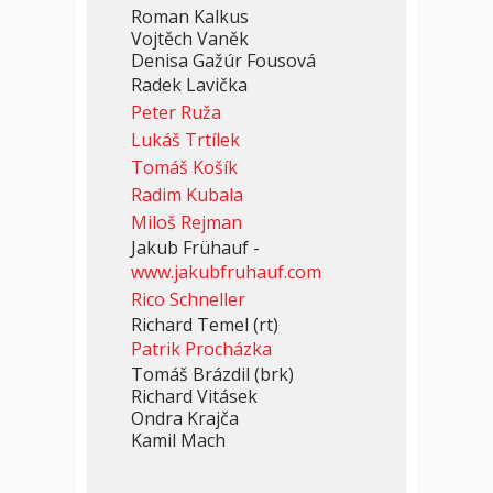
Roman Kalkus
Vojtěch Vaněk
Denisa Gažúr Fousová
Radek Lavička
Peter Ruža
Lukáš Trtílek
Tomáš Košík
Radim Kubala
Miloš Rejman
Jakub Frühauf -
www.jakubfruhauf.com
Rico Schneller
Richard Temel (rt)
Patrik Procházka
Tomáš Brázdil (brk)
Richard Vitásek
Ondra Krajča
Kamil Mach