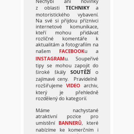
Nechybí ani novinky
z oblasti
TECHNIKY
a
motoristického vybavení.
Na své si přijdou příznivci
internetové komunikace,
kteří mohou přidávat
rozličné komentáře k
aktualitám a fotografiím na
našem
FACEBOOK
u a
INSTAGRAM
u. Soupeřivé
tipy se mohou zapojit do
široké škály
SOUTĚŽÍ
o
zajímavé ceny. Pravidelně
rozšiřujeme
VIDEO
archiv,
který je přehledně
rozdělený do kategorií.
Máme nachystané
atraktivní pozice pro
umístění
BANNERŮ
, které
nabízíme ke komerčním i