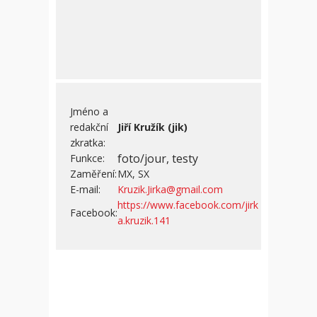
Jméno a
redakční
Jiří Kružík (jik)
zkratka:
foto/jour, testy
Funkce:
Zaměření:
MX, SX
E-mail:
Kruzik.Jirka@gmail.com
https://www.facebook.com/jirk
Facebook:
a.kruzik.141