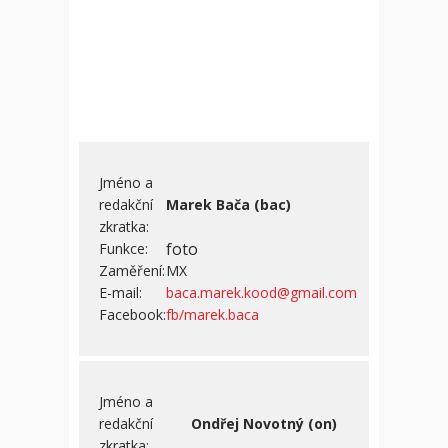
Jméno a
redakční
Marek Bača (bac)
zkratka:
foto
Funkce:
Zaměření:
MX
E-mail:
baca.marek.kood@gmail.com
Facebook:
fb/marek.baca
Jméno a
redakční
Ondřej Novotný (on)
zkratka: