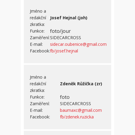
Jméno a
redakční
Josef Hejnal (joh)
zkratka:
foto/jour
Funkce:
Zaměření:
SIDECARCROSS
E-mail:
sidecar.oubenice@gmail.com
Facebook:
fb/josef.hejnal
Jméno a
redakční
Zdeněk Růžička (zr)
zkratka:
foto
Funkce:
Zaměření:
SIDECARCROSS
E-mail:
baumaxc@gmail.com
Facebook:
fb/zdenek.ruzicka