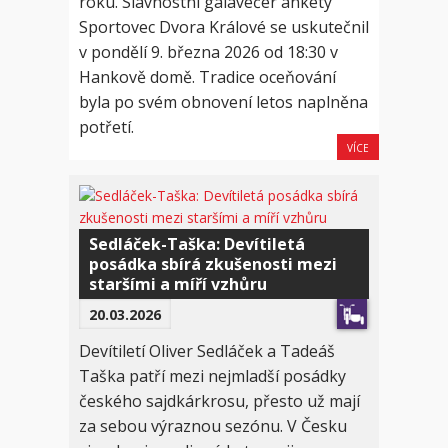
roku. Slavnostní galavečer ankety
Sportovec Dvora Králové se uskutečnil
v pondělí 9. března 2026 od 18:30 v
Hankově domě. Tradice oceňování
byla po svém obnovení letos naplněna
potřetí.
VÍCE
Sedláček-Taška: Devítiletá
posádka sbírá zkušenosti mezi
staršími a míří vzhůru
20.03.2026
Devítiletí Oliver Sedláček a Tadeáš
Taška patří mezi nejmladší posádky
českého sajdkárkrosu, přesto už mají
za sebou výraznou sezónu. V Česku