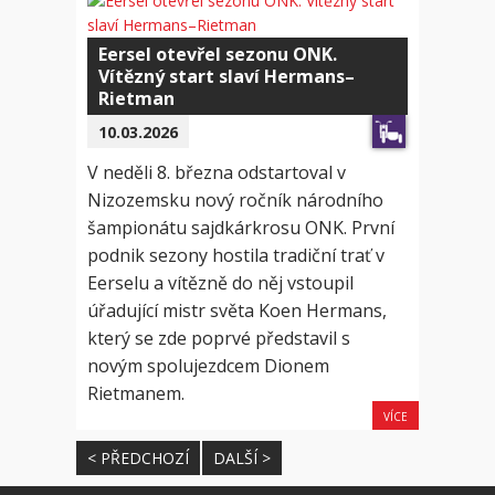
Eersel otevřel sezonu ONK.
Vítězný start slaví Hermans–
Rietman
10.03.2026
V neděli 8. března odstartoval v
Nizozemsku nový ročník národního
šampionátu sajdkárkrosu ONK. První
podnik sezony hostila tradiční trať v
Eerselu a vítězně do něj vstoupil
úřadující mistr světa Koen Hermans,
který se zde poprvé představil s
novým spolujezdcem Dionem
Rietmanem.
VÍCE
< PŘEDCHOZÍ
DALŠÍ >