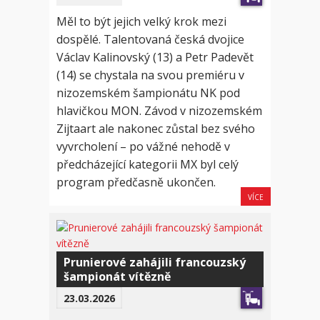
Měl to být jejich velký krok mezi
dospělé. Talentovaná česká dvojice
Václav Kalinovský (13) a Petr Padevět
(14) se chystala na svou premiéru v
nizozemském šampionátu NK pod
hlavičkou MON. Závod v nizozemském
Zijtaart ale nakonec zůstal bez svého
vyvrcholení – po vážné nehodě v
předcházející kategorii MX byl celý
program předčasně ukončen.
VÍCE
Prunierové zahájili francouzský
šampionát vítězně
23.03.2026