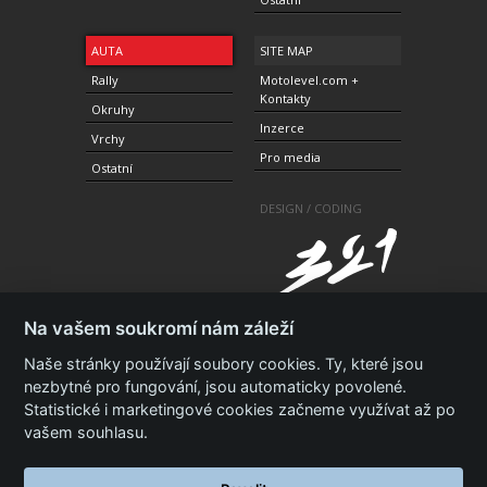
AUTA
SITE MAP
Rally
Motolevel.com +
Kontakty
Okruhy
Inzerce
Vrchy
Pro media
Ostatní
DESIGN / CODING
Na vašem soukromí nám záleží
Naše stránky používají soubory cookies. Ty, které jsou
nezbytné pro fungování, jsou automaticky povolené.
© 2010-2021 Copyright Motolevel. Všechna práva
Statistické i marketingové cookies začneme využívat až po
vyhrazena.
Podmínky a prohlášení - ochrana
soukromí.
Zásady ochrany osobních údajů.
ISSN 1805-
vašem souhlasu.
3696