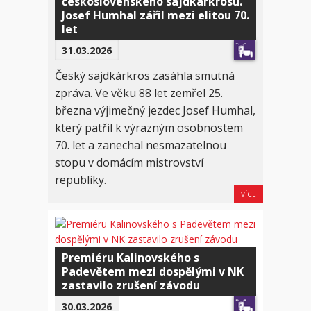
československého sajdkárkrosu.
Josef Humhal zářil mezi elitou 70.
let
31.03.2026
Český sajdkárkros zasáhla smutná
zpráva. Ve věku 88 let zemřel 25.
března výjimečný jezdec Josef Humhal,
který patřil k výrazným osobnostem
70. let a zanechal nesmazatelnou
stopu v domácím mistrovství
republiky.
VÍCE
Premiéru Kalinovského s
Padevětem mezi dospělými v NK
zastavilo zrušení závodu
30.03.2026