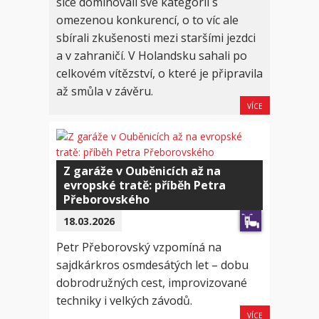
sice dominovali své kategorii s
omezenou konkurencí, o to víc ale
sbírali zkušenosti mezi staršími jezdci
a v zahraničí. V Holandsku sahali po
celkovém vítězství, o které je připravila
až smůla v závěru.
VÍCE
Z garáže v Ouběnicích až na
evropské tratě: příběh Petra
Přeborovského
18.03.2026
Petr Přeborovský vzpomíná na
sajdkárkros osmdesátých let – dobu
dobrodružných cest, improvizované
techniky i velkých závodů.
VÍCE