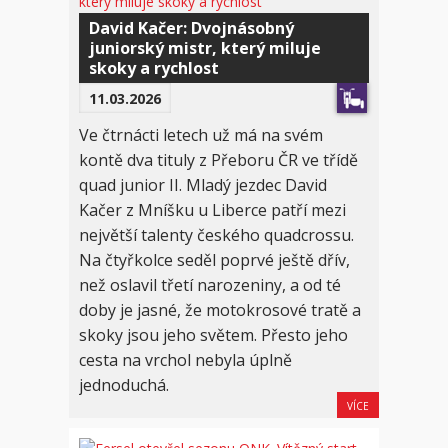
David Kačer: Dvojnásobný
juniorský mistr, který miluje
skoky a rychlost
11.03.2026
Ve čtrnácti letech už má na svém
kontě dva tituly z Přeboru ČR ve třídě
quad junior II. Mladý jezdec David
Kačer z Mníšku u Liberce patří mezi
největší talenty českého quadcrossu.
Na čtyřkolce seděl poprvé ještě dřív,
než oslavil třetí narozeniny, a od té
doby je jasné, že motokrosové tratě a
skoky jsou jeho světem. Přesto jeho
cesta na vrchol nebyla úplně
jednoduchá.
VÍCE