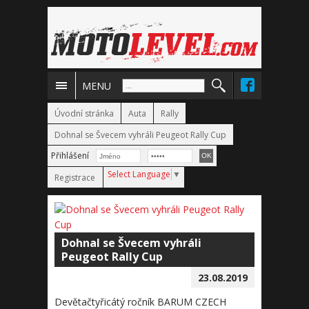
MENU
Úvodní stránka
Auta
Rally
Dohnal se Švecem vyhráli Peugeot Rally Cup
Přihlášení
Select Language
▼
Registrace
Dohnal se Švecem vyhráli
Peugeot Rally Cup
23.08.2019
Devětačtyřicátý ročník BARUM CZECH