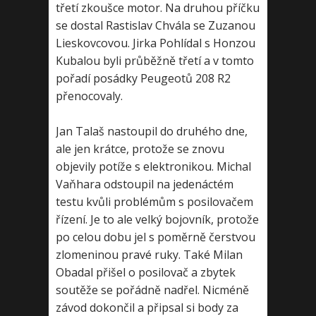
třetí zkoušce motor. Na druhou příčku
se dostal Rastislav Chvála se Zuzanou
Lieskovcovou. Jirka Pohlídal s Honzou
Kubalou byli průběžně třetí a v tomto
pořadí posádky Peugeotů 208 R2
přenocovaly.
Jan Talaš nastoupil do druhého dne,
ale jen krátce, protože se znovu
objevily potíže s elektronikou. Michal
Vaňhara odstoupil na jedenáctém
testu kvůli problémům s posilovačem
řízení. Je to ale velký bojovník, protože
po celou dobu jel s poměrně čerstvou
zlomeninou pravé ruky. Také Milan
Obadal přišel o posilovač a zbytek
soutěže se pořádně nadřel. Nicméně
závod dokončil a připsal si body za