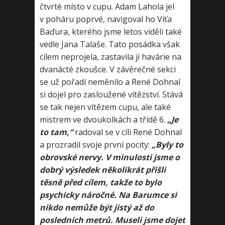
čtvrté místo v cupu. Adam Lahola jel
v poháru poprvé, navigoval ho Víťa
Baďura, kterého jsme letos viděli také
vedle Jana Talaše. Tato posádka však
cílem neprojela, zastavila ji havárie na
dvanácté zkoušce. V závěrečné sekci
se už pořadí neměnilo a René Dohnal
si dojel pro zasloužené vítězství. Stává
se tak nejen vítězem cupu, ale také
mistrem ve dvoukolkách a třídě 6.
„
Je
to tam,“
radoval se v cíli René Dohnal
a prozradil svoje první pocity:
„Byly to
obrovské nervy. V minulosti jsme o
dobrý výsledek několikrát přišli
těsně před cílem, takže to bylo
psychicky náročné. Na Barumce si
nikdo nemůže být jistý až do
posledních metrů. Museli jsme dojet