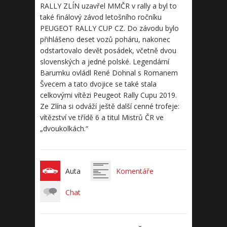
RALLY ZLÍN uzavřel MMČR v rally a byl to
také finálový závod letošního ročníku
PEUGEOT RALLY CUP CZ. Do závodu bylo
přihlášeno deset vozů poháru, nakonec
odstartovalo devět posádek, včetně dvou
slovenských a jedné polské. Legendární
Barumku ovládl René Dohnal s Romanem
Švecem a tato dvojice se také stala
celkovými vítězi Peugeot Rally Cupu 2019.
Ze Zlína si odváží ještě další cenné trofeje:
vítězství ve třídě 6 a titul Mistrů ČR ve
„dvoukolkách.“
Auta
Komentáře
Chat