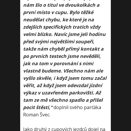
nám šlo o titul ve dvoukolkách a
první místo v cupu. Bylo těžké
neudělat chybu, ke které je na
zdejších specifických tratích vždy
velmi blízko. Navíc jsme jeli hodinu
před svými největšími soupeři,
takže nám chyběl přímý kontakt a
po prvních testech jsme nevěděli,
jak na tom v porovnání s nimi
vlastně budeme. Všechno nám ale
vyšlo skvěle, i když jsem tomu začal
věřit, až když jsem odevzdal jízdní
výkaz v uzavřeném parkovišti. Až
tam ze mě všechno spadlo a přišel
pocit štěstí,“
doplnil svého parťáka
Roman Švec.
Jako druhý z cupových jezdců dojel na