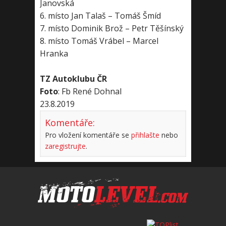
Janovská
6. místo Jan Talaš – Tomáš Šmíd
7. místo Dominik Brož – Petr Těšínský
8. místo Tomáš Vrábel – Marcel
Hranka
TZ Autoklubu ČR
Foto
: Fb René Dohnal
23.8.2019
Komentáře:
Pro vložení komentáře se
přihlašte
nebo
zaregistrujte
.