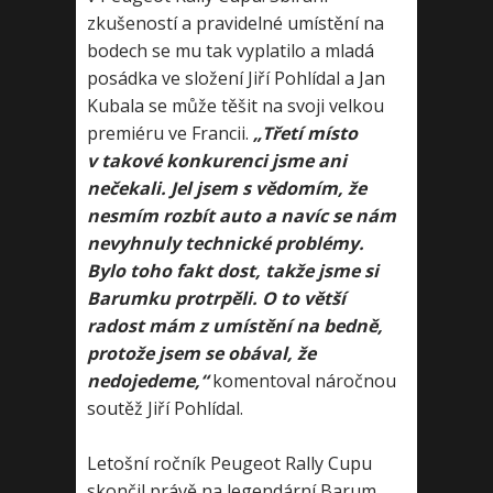
zkušeností a pravidelné umístění na
bodech se mu tak vyplatilo a mladá
posádka ve složení Jiří Pohlídal a Jan
Kubala se může těšit na svoji velkou
premiéru ve Francii.
„Třetí místo
v takové konkurenci jsme ani
nečekali. Jel jsem s vědomím, že
nesmím rozbít auto a navíc se nám
nevyhnuly technické problémy.
Bylo toho fakt dost, takže jsme si
Barumku protrpěli. O to větší
radost mám z umístění na bedně,
protože jsem se obával, že
nedojedeme,“
komentoval náročnou
soutěž Jiří Pohlídal.
Letošní ročník Peugeot Rally Cupu
skončil právě na legendární Barum