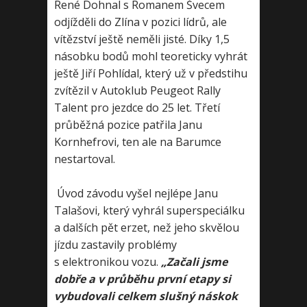
René Dohnal s Romanem Švecem
odjížděli do Zlína v pozici lídrů, ale
vítězství ještě neměli jisté. Díky 1,5
násobku bodů mohl teoreticky vyhrát
ještě Jiří Pohlídal, který už v předstihu
zvítězil v Autoklub Peugeot Rally
Talent pro jezdce do 25 let. Třetí
průběžná pozice patřila Janu
Kornhefrovi, ten ale na Barumce
nestartoval.
Úvod závodu vyšel nejlépe Janu
Talašovi, který vyhrál superspeciálku
a dalších pět erzet, než jeho skvělou
jízdu zastavily problémy
s elektronikou vozu.
„Začali jsme
dobře a v průběhu první etapy si
vybudovali celkem slušný náskok