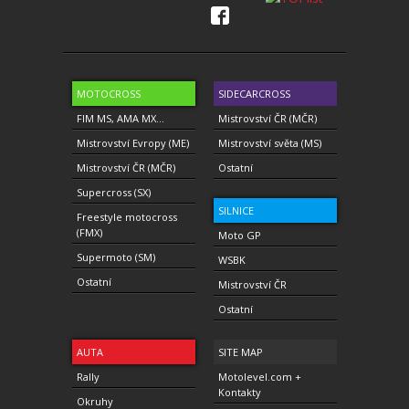
MOTOCROSS
SIDECARCROSS
FIM MS, AMA MX...
Mistrovství ČR (MČR)
Mistrovství Evropy (ME)
Mistrovství světa (MS)
Mistrovství ČR (MČR)
Ostatní
Supercross (SX)
SILNICE
Freestyle motocross
(FMX)
Moto GP
Supermoto (SM)
WSBK
Ostatní
Mistrovství ČR
Ostatní
AUTA
SITE MAP
Rally
Motolevel.com +
Kontakty
Okruhy