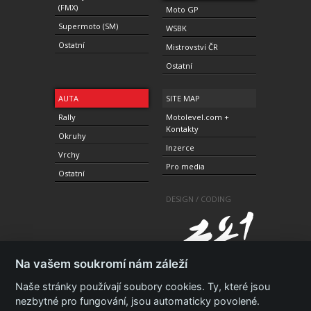
(FMX)
Moto GP
Supermoto (SM)
WSBK
Ostatní
Mistrovství ČR
Ostatní
AUTA
SITE MAP
Rally
Motolevel.com +
Kontakty
Okruhy
Inzerce
Vrchy
Pro media
Ostatní
DESIGN / CODING
Na vašem soukromí nám záleží
Naše stránky používají soubory cookies. Ty, které jsou
nezbytné pro fungování, jsou automaticky povolené.