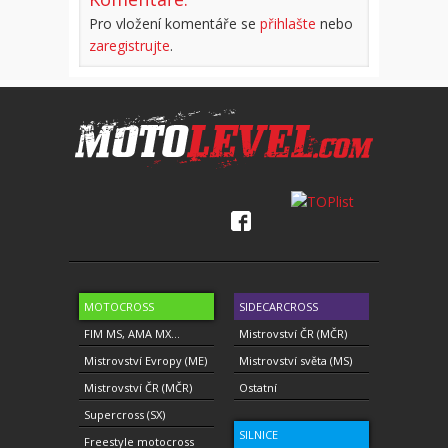
Pro vložení komentáře se
přihlašte
nebo
zaregistrujte
.
MOTOCROSS
SIDECARCROSS
FIM MS, AMA MX...
Mistrovství ČR (MČR)
Mistrovství Evropy (ME)
Mistrovství světa (MS)
Mistrovství ČR (MČR)
Ostatní
Supercross (SX)
SILNICE
Freestyle motocross