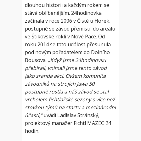
dlouhou historii a každým rokem se
stává oblíbenějším. 24hodinovka
začínala v roce 2006 v Čisté u Horek,
postupně se závod přemístil do areálu
ve Štikovské rokli v Nové Pace. Od
roku 2014 se tato událost přesunula
pod novým pořadatelem do Dolního
Bousova.
„Když jsme 24hodinovku
přebírali, vnímali jsme tento závod
jako sranda akci. Ovšem komunita
závodníků na strojích Jawa 50
postupně rostla a náš závod se stal
vrcholem fichtlařské sezóny s více než
stovkou týmů na startu a mezinárodní
účastí,“
uvádí Ladislav Stránský,
projektový manažer Fichtl MAZEC 24
hodin.