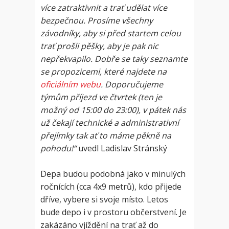
více zatraktivnit a trať udělat více
bezpečnou. Prosíme všechny
závodníky, aby si před startem celou
trať prošli pěšky, aby je pak nic
nepřekvapilo. Dobře se taky seznamte
se propozicemi, které najdete na
oficiálním webu
. Doporučujeme
týmům příjezd ve čtvrtek (ten je
možný od 15:00 do 23:00), v pátek nás
už čekají technické a administrativní
přejímky tak ať to máme pěkně na
pohodu!“
uvedl Ladislav Stránský
Depa budou podobná jako v minulých
ročnících (cca 4x9 metrů), kdo přijede
dříve, vybere si svoje místo. Letos
bude depo i v prostoru občerstvení. Je
zakázáno vjíždění na trať až do