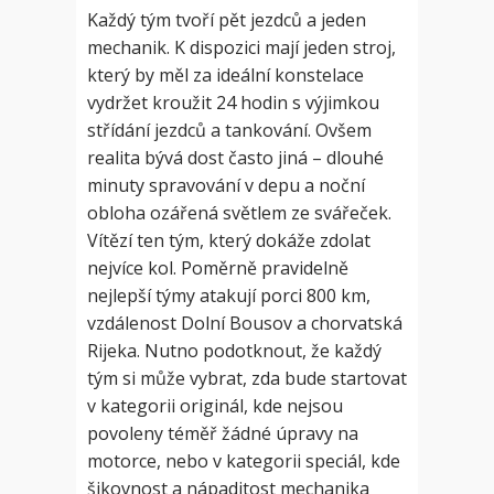
Každý tým tvoří pět jezdců a jeden
mechanik. K dispozici mají jeden stroj,
který by měl za ideální konstelace
vydržet kroužit 24 hodin s výjimkou
střídání jezdců a tankování. Ovšem
realita bývá dost často jiná – dlouhé
minuty spravování v depu a noční
obloha ozářená světlem ze svářeček.
Vítězí ten tým, který dokáže zdolat
nejvíce kol. Poměrně pravidelně
nejlepší týmy atakují porci 800 km,
vzdálenost Dolní Bousov a chorvatská
Rijeka. Nutno podotknout, že každý
tým si může vybrat, zda bude startovat
v kategorii originál, kde nejsou
povoleny téměř žádné úpravy na
motorce, nebo v kategorii speciál, kde
šikovnost a nápaditost mechanika