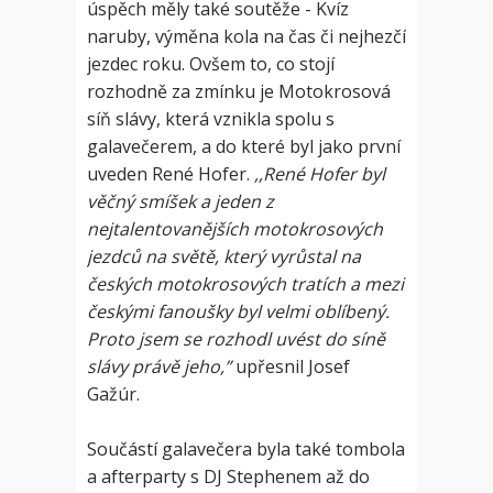
úspěch měly také soutěže - Kvíz
naruby, výměna kola na čas či nejhezčí
jezdec roku. Ovšem to, co stojí
rozhodně za zmínku je Motokrosová
síň slávy, která vznikla spolu s
galavečerem, a do které byl jako první
uveden René Hofer.
,,René Hofer byl
věčný smíšek a jeden z
nejtalentovanějších motokrosových
jezdců na světě, který vyrůstal na
českých motokrosových tratích a mezi
českými fanoušky byl velmi oblíbený.
Proto jsem se rozhodl uvést do síně
slávy právě jeho,”
upřesnil Josef
Gažúr.
Součástí galavečera byla také tombola
a afterparty s DJ Stephenem až do