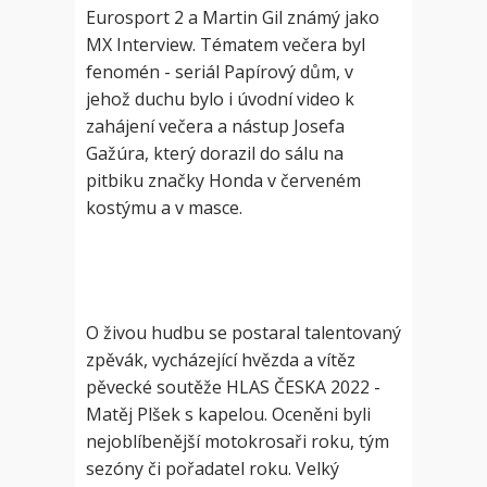
Eurosport 2 a Martin Gil známý jako
MX Interview. Tématem večera byl
fenomén - seriál Papírový dům, v
jehož duchu bylo i úvodní video k
zahájení večera a nástup Josefa
Gažúra, který dorazil do sálu na
pitbiku značky Honda v červeném
kostýmu a v masce.
O živou hudbu se postaral talentovaný
zpěvák, vycházející hvězda a vítěz
pěvecké soutěže HLAS ČESKA 2022 -
Matěj Plšek s kapelou. Oceněni byli
nejoblíbenější motokrosaři roku, tým
sezóny či pořadatel roku. Velký