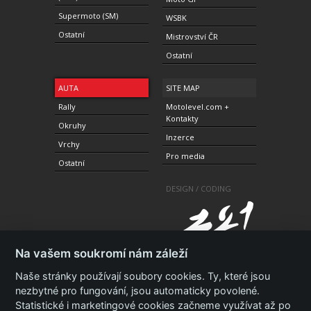
Supermoto (SM)
WSBK
Ostatní
Mistrovství ČR
Ostatní
AUTA
SITE MAP
Rally
Motolevel.com +
Kontakty
Okruhy
Inzerce
Vrchy
Pro media
Ostatní
DESIGN / CODING
Na vašem soukromí nám záleží
Naše stránky používají soubory cookies. Ty, které jsou
nezbytné pro fungování, jsou automaticky povolené.
Statistické i marketingové cookies začneme využívat až po
© 2010-2021 Copyright Motolevel. Všechna práva