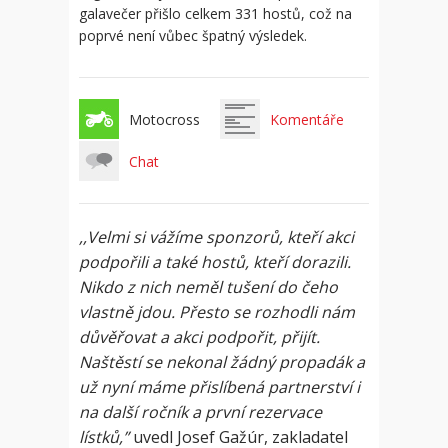
galavečer přišlo celkem 331 hostů, což na
poprvé není vůbec špatný výsledek.
Motocross
Komentáře
Chat
,,Velmi si vážíme sponzorů, kteří akci
podpořili a také hostů, kteří dorazili.
Nikdo z nich neměl tušení do čeho
vlastně jdou. Přesto se rozhodli nám
důvěřovat a akci podpořit, přijít.
Naštěstí se nekonal žádný propadák a
už nyní máme přislíbená partnerství i
na další ročník a první rezervace
lístků,”
uvedl Josef Gažúr, zakladatel