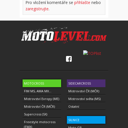
Pro vložení komentáře se
přihlašte
nebo
zaregistrujte
.
MOTOCROSS
SIDECARCROSS
FIM MS, AMA MX...
Mistrovství ČR (MČR)
Mistrovství Evropy (ME)
Mistrovství světa (MS)
Mistrovství ČR (MČR)
Ostatní
Supercross (SX)
SILNICE
Freestyle motocross
(FMX)
Moto GP