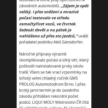
závodních automobilů.
„Zájem je opět
veliký. I přes sněžení a mrazivé
počasí testovalo ve středu
osmačtyřicet vozů, ve čtvrtek
šedesát devět a na pátek je
nahlášeno už přes sto jezdců,“
uvádí
pořadatel podniku Aleš Gänsdorfer.
Náročné přípravy výrazně
zkomplikovalo počasí a silný vítr, který
poškodil nainstalované prvky okolo
tratě. Všem se tak vrací vzpomínky na
loňský velmi chladný ročník GMS
PROLOG Automotodrom Brno. I přes
brzký jarní termín je do úvodního
závodu přihlášen rekordní počet
jezdců. LIQUI MOLY Mistrovství ČR čítá