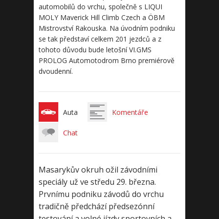
automobilů do vrchu, společně s LIQUI
MOLY Maverick Hill Climb Czech a ÖBM
Mistrovství Rakouska. Na úvodním podniku
se tak představí celkem 201 jezdců a z
tohoto důvodu bude letošní VI.GMS
PROLOG Automotodrom Brno premiérově
dvoudenní.
Auta
Komentáře
Chat
Masarykův okruh ožil závodními
speciály už ve středu 29. března.
Prvnímu podniku závodů do vrchu
tradičně předchází předsezónní
testování a volné jízdy sportovních a