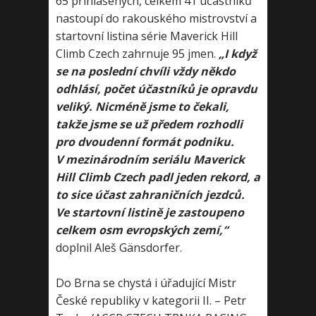
65 přihlášených, celkem 41 účastníků
nastoupí do rakouského mistrovství a
startovní listina série Maverick Hill
Climb Czech zahrnuje 95 jmen.
„I když
se na poslední chvíli vždy někdo
odhlásí, počet účastníků je opravdu
veliký. Nicméně jsme to čekali,
takže jsme se už předem rozhodli
pro dvoudenní formát podniku.
V mezinárodním seriálu Maverick
Hill Climb Czech padl jeden rekord, a
to sice účast zahraničních jezdců.
Ve startovní listině je zastoupeno
celkem osm evropských zemí,“
doplnil Aleš Gänsdorfer.
Do Brna se chystá i úřadující Mistr
České republiky v kategorii II. – Petr