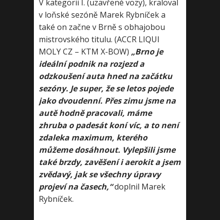
V kategorii I. (uzavřené vozy), kraloval
v loňské sezóně Marek Rybníček a
také on začne v Brně s obhajobou
mistrovského titulu. (ACCR LIQUI
MOLY CZ – KTM X-BOW)
„Brno je
ideální podnik na rozjezd a
odzkoušení auta hned na začátku
sezóny. Je super, že se letos pojede
jako dvoudenní. Přes zimu jsme na
autě hodně pracovali, máme
zhruba o padesát koní víc, a to není
zdaleka maximum, kterého
můžeme dosáhnout. Vylepšili jsme
také brzdy, zavěšení i aerokit a jsem
zvědavý, jak se všechny úpravy
projeví na časech,“
doplnil Marek
Rybníček.