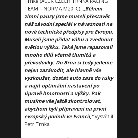
Trnka (ACCR CZECH TRNKA RACING
TEAM – NORMA M20FC).
„Během
zimní pauzy jsme museli přestavět
náš závodní speciál v návaznosti na
nové technické předpisy pro Evropu.
Museli jsme přidat váhu a zvednout
světlou výšku. Také jsme repasovali
mnoho dílů včetně tlumičů a
převodovky. Do Brna si tedy jedeme
nejen zazávodit, ale hlavně vše
vyzkoušet, dostat auto zase do ruky
a najít optimální nastavení po
úpravě hmotnosti a výšky. Pak
musíme vše ještě zkontrolovat,
abychom byli připraveni na první
evropský podnik ve Francii,“
vysvětlil
Petr Trnka.