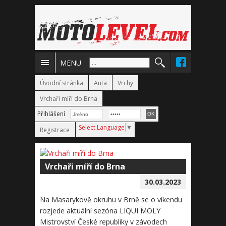
MENU
Úvodní stránka
Auta
Vrchy
Vrchaři míří do Brna
Přihlášení
Select Language
▼
Registrace
Vrchaři míří do Brna
30.03.2023
Na Masarykově okruhu v Brně se o víkendu
rozjede aktuální sezóna LIQUI MOLY
Mistrovství České republiky v závodech