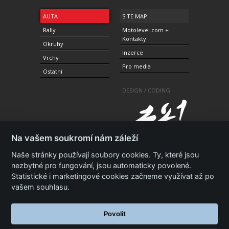
AUTA
SITE MAP
Rally
Motolevel.com +
Kontakty
Okruhy
Inzerce
Vrchy
Pro media
Ostatní
DESIGN / CODING
Na vašem soukromí nám záleží
Naše stránky používají soubory cookies. Ty, které jsou
nezbytné pro fungování, jsou automaticky povolené.
Statistické i marketingové cookies začneme využívat až po
© 2010-2021 Copyright Motolevel. Všechna práva
vyhrazena.
Podmínky a prohlášení - ochrana
vašem souhlasu.
soukromí.
Zásady ochrany osobních údajů.
ISSN 1805-
3696
Povolit