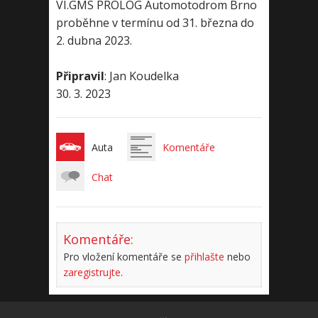
VI.GMS PROLOG Automotodrom Brno
proběhne v termínu od 31. března do
2. dubna 2023.
Připravil
: Jan Koudelka
30. 3. 2023
Auta
Komentáře
Chat
Komentáře:
Pro vložení komentáře se
přihlašte
nebo
zaregistrujte
.