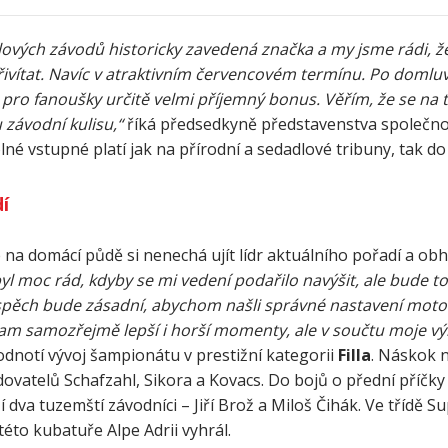
ových závodů historicky zavedená značka a my jsme rádi, že j
ítat. Navíc v atraktivním červencovém termínu. Po domlu
pro fanoušky určitě velmi příjemný bonus. Věřím, že se na 
 závodní kulisu,“
říká předsedkyně představenstva společno
olné vstupné platí jak na přírodní a sedadlové tribuny, tak d
í
a domácí půdě si nenechá ujít lídr aktuálního pořadí a ob
 moc rád, kdyby se mi vedení podařilo navýšit, ale bude to
spěch bude zásadní, abychom našli správné nastavení moto
am samozřejmě lepší i horší momenty, ale v součtu moje vý
dnotí vývoj šampionátu v prestižní kategorii
Filla
. Náskok n
dovatelů Schafzahl, Sikora a Kovacs. Do bojů o přední příčky
 dva tuzemští závodníci – Jiří Brož a Miloš Čihák. Ve třídě S
 této kubatuře Alpe Adrii vyhrál.