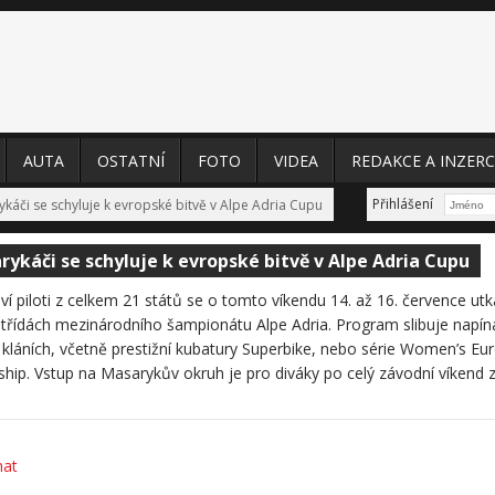
AUTA
OSTATNÍ
FOTO
VIDEA
REDAKCE A INZERC
Přihlášení
káči se schyluje k evropské bitvě v Alpe Adria Cupu
ykáči se schyluje k evropské bitvě v Alpe Adria Cupu
í piloti z celkem 21 států se o tomto víkendu 14. až 16. července utkaj
třídách mezinárodního šampionátu Alpe Adria. Program slibuje napí
kláních, včetně prestižní kubatury Superbike, nebo série Women’s Eu
ip. Vstup na Masarykův okruh je pro diváky po celý závodní víkend 
hat