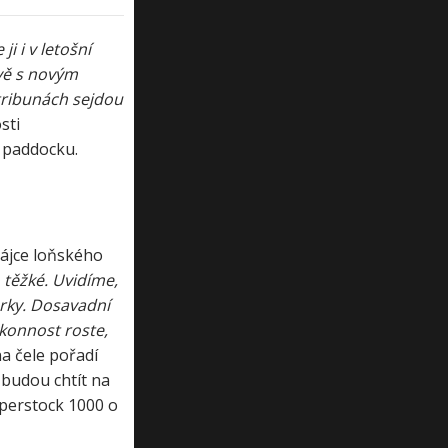
i i v letošní
vě s novým
tribunách sejdou
sti
o paddocku.
hájce loňského
 těžké. Uvidíme,
rky. Dosavadní
konnost roste,
a čele pořadí
 budou chtít na
uperstock 1000 o