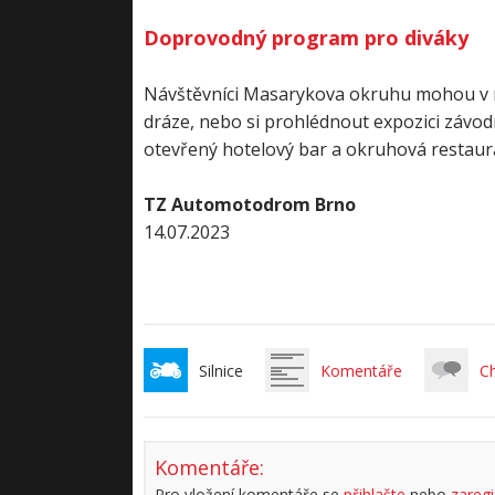
Doprovodný program pro diváky
Návštěvníci Masarykova okruhu mohou v rá
dráze, nebo si prohlédnout expozici závo
otevřený hotelový bar a okruhová restaura
TZ Automotodrom Brno
14.07.2023
Silnice
Komentáře
C
Komentáře:
Pro vložení komentáře se
přihlašte
nebo
zaregi