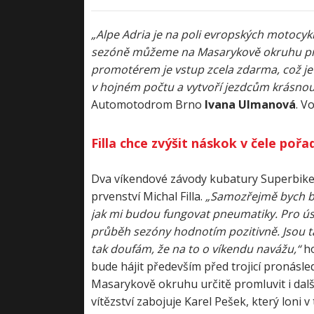
„Alpe Adria je na poli evropských motocykl
sezóně můžeme na Masarykově okruhu přiv
promotérem je vstup zcela zdarma, což je 
v hojném počtu a vytvoří jezdcům krásnou
Automotodrom Brno
Ivana Ulmanová
. V
Filla chce zvýšit náskok v čele pořad
Dva víkendové závody kubatury Superbike n
prvenství Michal Filla.
„Samozřejmě bych byl
jak mi budou fungovat pneumatiky. Pro ú
průběh sezóny hodnotím pozitivně. Jsou t
tak doufám, že na to o víkendu navážu,“
ho
bude hájit především před trojicí pronásle
Masarykově okruhu určitě promluvit i další
vítězství zabojuje Karel Pešek, který loni v