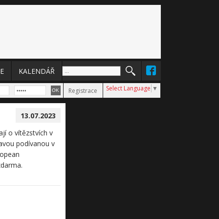
E
KALENDÁŘ
Select Language
▼
Registrace
13.07.2023
í o vítězstvích v
navou podívanou v
ropean
zdarma.