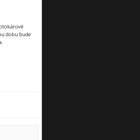
motokárové
lou dobu bude
.