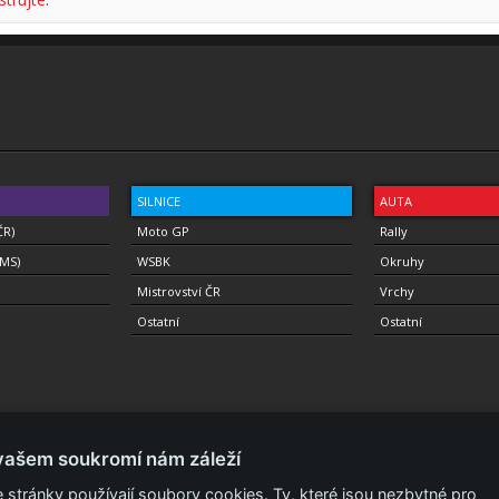
SILNICE
AUTA
ČR)
Moto GP
Rally
(MS)
WSBK
Okruhy
Mistrovství ČR
Vrchy
Ostatní
Ostatní
vašem soukromí nám záleží
 stránky používají soubory cookies. Ty, které jsou nezbytné pro