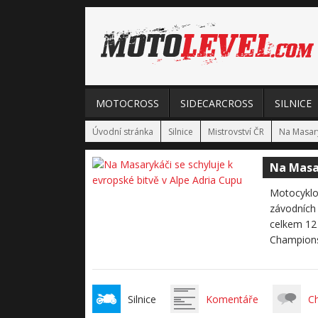
MOTOCROSS
SIDECARCROSS
SILNICE
Úvodní stránka
Silnice
Mistrovství ČR
Na Masary
Na Masar
Motocyklov
závodních 
celkem 12 
Championsh
Silnice
Komentáře
C