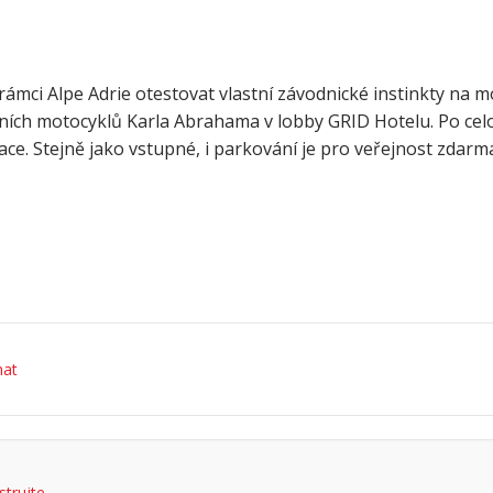
mci Alpe Adrie otestovat vlastní závodnické instinkty na 
dních motocyklů Karla Abrahama v lobby GRID Hotelu. Po ce
ce. Stejně jako vstupné, i parkování je pro veřejnost zdarma
hat
strujte
.