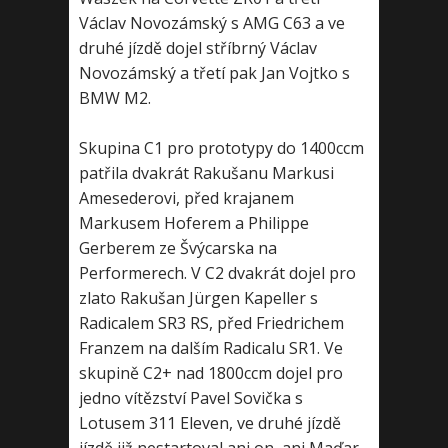
Václav Novozámský s AMG C63 a ve
druhé jízdě dojel stříbrný Václav
Novozámský a třetí pak Jan Vojtko s
BMW M2.
Skupina C1 pro prototypy do 1400ccm
patřila dvakrát Rakušanu Markusi
Amesederovi, před krajanem
Markusem Hoferem a Philippe
Gerberem ze Švýcarska na
Performerech. V C2 dvakrát dojel pro
zlato Rakušan Jürgen Kapeller s
Radicalem SR3 RS, před Friedrichem
Franzem na dalším Radicalu SR1. Ve
skupině C2+ nad 1800ccm dojel pro
jedno vítězství Pavel Sovička s
Lotusem 311 Eleven, ve druhé jízdě