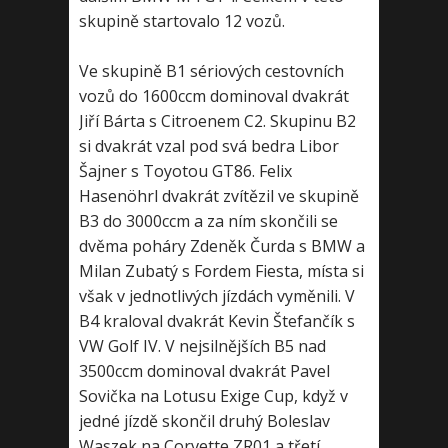
skupině startovalo 12 vozů.
Ve skupině B1 sériových cestovních
vozů do 1600ccm dominoval dvakrát
Jiří Bárta s Citroenem C2. Skupinu B2
si dvakrát vzal pod svá bedra Libor
Šajner s Toyotou GT86. Felix
Hasenöhrl dvakrát zvítězil ve skupině
B3 do 3000ccm a za ním skončili se
dvěma poháry Zdeněk Čurda s BMW a
Milan Zubatý s Fordem Fiesta, místa si
však v jednotlivých jízdách vyměnili. V
B4 kraloval dvakrát Kevin Štefančík s
VW Golf IV. V nejsilnějších B5 nad
3500ccm dominoval dvakrát Pavel
Sovička na Lotusu Exige Cup, když v
jedné jízdě skončil druhý Boleslav
Waszek na Corvette ZR01 a třetí