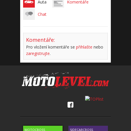
Auta
Komentáře
Chat
Komentáře:
Pro vložení komentáře se
přihlašte
nebo
zaregistrujte
.
MOTOCROSS
SIDECARCROSS