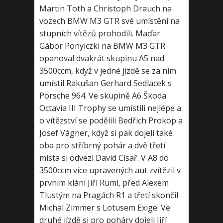
Martin Toth a Christoph Drauch na
vozech BMW M3 GTR své umístění na
stupních vítězů prohodili. Maďar
Gábor Ponyiczki na BMW M3 GTR
opanoval dvakrát skupinu A5 nad
3500ccm, když v jedné jízdě se za ním
umístil Rakušan Gerhard Sedlacek s
Porsche 964. Ve skupině A6 Škoda
Octavia III Trophy se umístili nejlépe a
o vítězství se podělili Bedřich Prokop a
Josef Vágner, když si pak dojeli také
oba pro stříbrný pohár a dvě třetí
místa si odvezl David Císař. V A8 do
3500ccm více upravených aut zvítězil v
prvním klání Jiří Ruml, před Alexem
Tlustým na Pragách R1 a třetí skončil
Michal Zimmer s Lotusem Exige. Ve
druhé jízdě si pro poháry dojeli Jiří