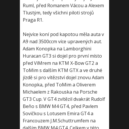
Ruml, před Romanem Vácou a Alexem
Tlustým, tedy všichni piloti strojů
Praga R1.
Nejvíce koní pod kapotou měla auta v
A9 nad 3500ccm více upravených aut.
Adam Konopka na Lamborghini
Huracan GT3 si dojel pro první místo
před ViMrem na KTM X-Bow GT2 a
ToMim s dalším KTM GTX a ve druhé
jízdě si pro vítězství dojel znovu Adam
Konopka, před ToMim a Oliverem
Michaelem z Rakouska na Porsche
GT3 Cup. V GT4 zvítězil dvakrát Rudolf
Beňo s BMW M4 GT4, před Pavlem
Sovičkou s Lotusem Emira GT4 a
Francouzem J.M.Schuttrumfem na
dalším BMW M4 GT4. Celkem v této