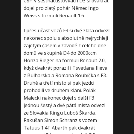
C8F. V šestnáctistovkách D3 si dvakrát
dojel pro zlatý pohár Němec Ingo
Weiss s formulí Renault 1.6.
I přes účast vozů F3 si dvě zlata odvezl
nakonec spolu s absolutně nejrychleji
zajetým časem v závodě z celého dne
domů ve skupině D4 do 2000ccm
Honza Rieger na formuli Renault 2.0,
když dvakrát porazil i Tsvetlana Ilieva
z Bulharska a Romana Roubíčka s F3.
Druhé a třetí místo si pak jezdci
prohodili ve druhém klání. Polák
Malecki nakonec dojel s další F3
jednou šestý a dvě pátá místa odvezl
ze Slovakia Ringu Luboš Škarda.
Rakušan Simon Schranz s vozem
Tatuus 1.4T Abarth pak dvakrát