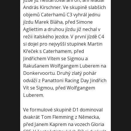
jízdě již nestartoval ani on, ani Maďar
András Kirschner. Ve skupině slabších
objemů Caterhamů C3 vyhrál jednu
jízdu Marek Bláha, před Simone
Agliettim a druhou jízdu již nechal v
režii italského jezdce. V první jízdě C4
si dojel pro nejvyšší stupínek Martin
Křeček s Caterhamem, před
Jindřichem Vítem se Sigmou a
Rakušanem Wolfgangem Luberem na
Donkervoortu. Druhý zlatý pohár
odváží z Panattoni Racing Day Jindřich
Vít se Sigmou, před Wolfgangem
Luberem.
Ve formulové skupině D1 dominoval
dvakrát Tom Flemming z Německa,
před Janem Kaprem na vozech Gloria