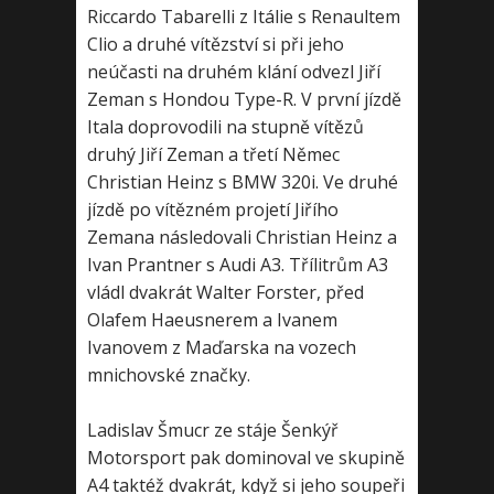
Riccardo Tabarelli z Itálie s Renaultem
Clio a druhé vítězství si při jeho
neúčasti na druhém klání odvezl Jiří
Zeman s Hondou Type-R. V první jízdě
Itala doprovodili na stupně vítězů
druhý Jiří Zeman a třetí Němec
Christian Heinz s BMW 320i. Ve druhé
jízdě po vítězném projetí Jiřího
Zemana následovali Christian Heinz a
Ivan Prantner s Audi A3. Třílitrům A3
vládl dvakrát Walter Forster, před
Olafem Haeusnerem a Ivanem
Ivanovem z Maďarska na vozech
mnichovské značky.
Ladislav Šmucr ze stáje Šenkýř
Motorsport pak dominoval ve skupině
A4 taktéž dvakrát, když si jeho soupeři