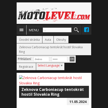
MENU
Úvodní stránka
Auta
Okruhy
Zeknova Carboniacup tentokrát hostil Slovakia
Ring
Přihlášení
Select Language
▼
Registrace
Zeknova Carboniacup tentokrát
hostil Slovakia Ring
11.05.2024