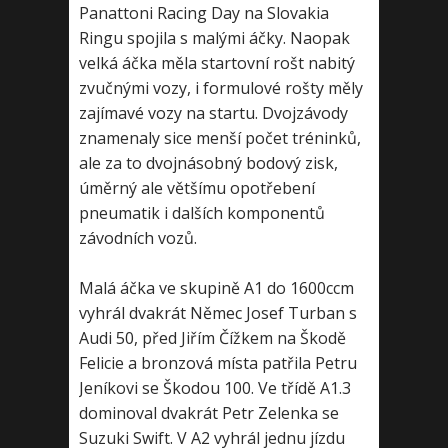
Panattoni Racing Day na Slovakia
Ringu spojila s malými áčky. Naopak
velká áčka měla startovní rošt nabitý
zvučnými vozy, i formulové rošty měly
zajímavé vozy na startu. Dvojzávody
znamenaly sice menší počet tréninků,
ale za to dvojnásobný bodový zisk,
úměrný ale většímu opotřebení
pneumatik i dalších komponentů
závodních vozů.
Malá áčka ve skupině A1 do 1600ccm
vyhrál dvakrát Němec Josef Turban s
Audi 50, před Jiřím Čížkem na Škodě
Felicie a bronzová místa patřila Petru
Jeníkovi se Škodou 100. Ve třídě A1.3
dominoval dvakrát Petr Zelenka se
Suzuki Swift. V A2 vyhrál jednu jízdu