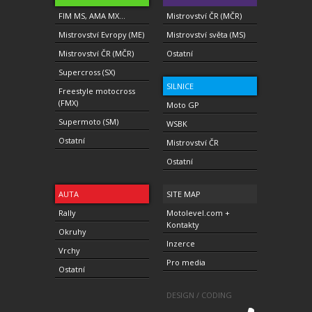
FIM MS, AMA MX...
Mistrovství ČR (MČR)
Mistrovství Evropy (ME)
Mistrovství světa (MS)
Mistrovství ČR (MČR)
Ostatní
Supercross (SX)
SILNICE
Freestyle motocross
(FMX)
Moto GP
Supermoto (SM)
WSBK
Ostatní
Mistrovství ČR
Ostatní
AUTA
SITE MAP
Rally
Motolevel.com +
Kontakty
Okruhy
Inzerce
Vrchy
Pro media
Ostatní
DESIGN / CODING