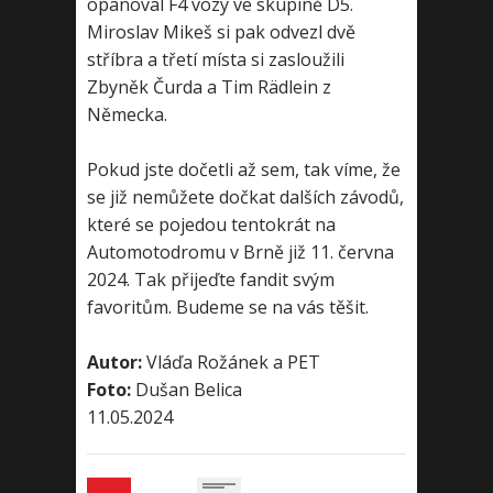
opanoval F4 vozy ve skupině D5.
Miroslav Mikeš si pak odvezl dvě
stříbra a třetí místa si zasloužili
Zbyněk Čurda a Tim Rädlein z
Německa.
Pokud jste dočetli až sem, tak víme, že
se již nemůžete dočkat dalších závodů,
které se pojedou tentokrát na
Automotodromu v Brně již 11. června
2024. Tak přijeďte fandit svým
favoritům. Budeme se na vás těšit.
Autor:
Vláďa Rožánek a PET
Foto:
Dušan Belica
11.05.2024