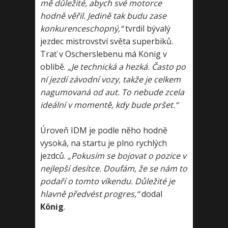
mě důležité, abych své motorce
hodně věřil. Jedině tak budu zase
konkurenceschopný,“
tvrdil bývalý
jezdec mistrovství světa superbiků.
Trať v Oscherslebenu má König v
oblibě.
„Je technická a hezká. Často po
ní jezdí závodní vozy, takže je celkem
nagumovaná od aut. To nebude zcela
ideální v momentě, kdy bude pršet.“
Úroveň IDM je podle něho hodně
vysoká, na startu je plno rychlých
jezdců.
„Pokusím se bojovat o pozice v
nejlepší desítce. Doufám, že se nám to
podaří o tomto víkendu. Důležité je
hlavně předvést progres,“
dodal
König
.