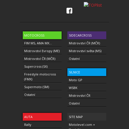
MOTOCROSS
SIDECARCROSS
FIM MS, AMA MX...
Mistrovství ČR (MČR)
Mistrovství Evropy (ME)
Mistrovství světa (MS)
Mistrovství ČR (MČR)
Ostatní
Supercross (SX)
SILNICE
Freestyle motocross
(FMX)
Moto GP
Supermoto (SM)
WSBK
Ostatní
Mistrovství ČR
Ostatní
AUTA
SITE MAP
Rally
Motolevel.com +