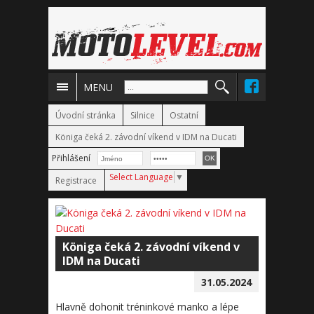
MENU
Úvodní stránka
Silnice
Ostatní
Königa čeká 2. závodní víkend v IDM na Ducati
Přihlášení
Select Language
▼
Registrace
Königa čeká 2. závodní víkend v
IDM na Ducati
31.05.2024
Hlavně dohonit tréninkové manko a lépe