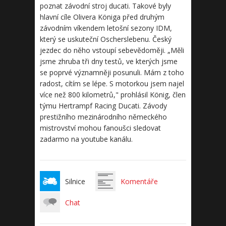
poznat závodní stroj ducati. Takové byly
hlavní cíle Olivera Königa před druhým
závodním víkendem letošní sezony IDM,
který se uskuteční Oscherslebenu. Český
jezdec do něho vstoupí sebevědoměji. „Měli
jsme zhruba tři dny testů, ve kterých jsme
se poprvé významněji posunuli. Mám z toho
radost, cítím se lépe. S motorkou jsem najel
více než 800 kilometrů," prohlásil König, člen
týmu Hertrampf Racing Ducati. Závody
prestižního mezinárodního německého
mistrovství mohou fanoušci sledovat
zadarmo na youtube kanálu.
Silnice
Komentáře
Chat