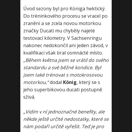
Úvod sezony byl pro Königa hektický.
Do tréninkového procesu se vracel po
zranění a se zcela novou motorkou
značky Ducati mu chyběly najeté
testovací kilometry. V Sachsenringu
nakonec nedokončil ani jeden závod, v
kvalifikaci však bral osmnácté místo.
„Během května jsem se vrátil do svého
standardu a své běžné kondice. Byl
jsem také trénovat s motokrosovou
motorkou,“
dodal
König
, který se s
jeho superbikovou ducati postupně
sžívá.
„Vidím v ní jednoznačné benefity, ale
někde ještě určité nedostatky, které se
nám podaří určitě vyřešit. Teď je pro