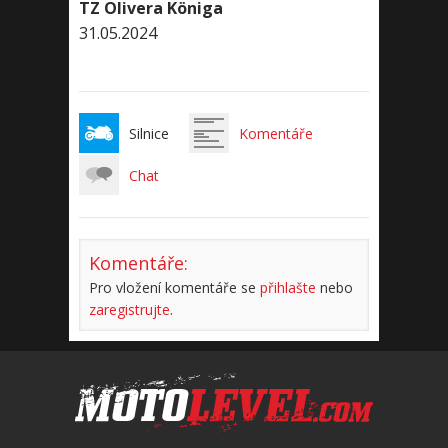
TZ Olivera Königa
31.05.2024
Silnice
Komentáře
Chat
Komentáře:
Pro vložení komentáře se
přihlašte
nebo
zaregistrujte
.