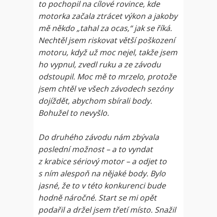
to pochopil na cílové rovince, kde
motorka začala ztrácet výkon a jakoby
mě někdo „tahal za ocas,“ jak se říká.
Nechtěl jsem riskovat větší poškození
motoru, když už moc nejel, takže jsem
ho vypnul, zvedl ruku a ze závodu
odstoupil. Moc mě to mrzelo, protože
jsem chtěl ve všech závodech sezóny
dojíždět, abychom sbírali body.
Bohužel to nevyšlo.
Do druhého závodu nám zbývala
poslední možnost – a to vyndat
z krabice sériový motor – a odjet to
s ním alespoň na nějaké body. Bylo
jasné, že to v této konkurenci bude
hodně náročné. Start se mi opět
podařil a držel jsem třetí místo. Snažil