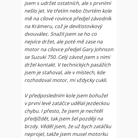
jsem s udržet ostatních, ale s prvními
nešlo jet. Ve třetím nebo čtvrtém kole
mě na cílové rovince předjel závodník
na Krämeru, což je devítistovkový
dvouválec. Snažil jsem se ho co
nejvíce držet, ale poté mě zase na
motor na cílovce předjel Gary Johnson
se Suzuki 750. Celý závod jsem s nimi
držel kontakt. V technických pasážích
jsem je stahoval, ale v místech, kde
rozhodoval motor, mi vždycky cukli.
V předposledním kole jsem bohužel
v první levé zatáčce udělal jezdeckou
chybu. I přesto, že jsem je nechtěl
předjíždět, tak jsem šel později na
brzdy. Věděl jsem, že už bych zatáčku
neprojel, takže jsem musel motorku