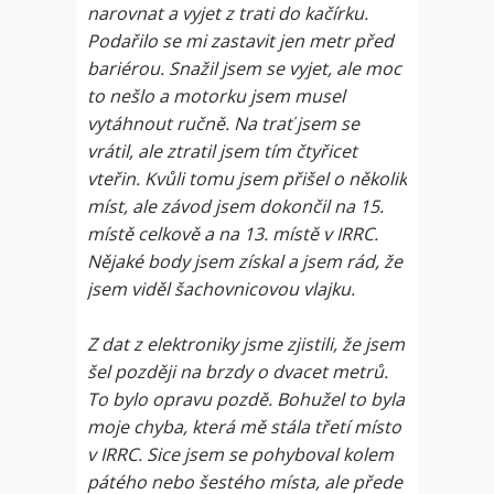
narovnat a vyjet z trati do kačírku.
Podařilo se mi zastavit jen metr před
bariérou. Snažil jsem se vyjet, ale moc
to nešlo a motorku jsem musel
vytáhnout ručně. Na trať jsem se
vrátil, ale ztratil jsem tím čtyřicet
vteřin. Kvůli tomu jsem přišel o několik
míst, ale závod jsem dokončil na 15.
místě celkově a na 13. místě v IRRC.
Nějaké body jsem získal a jsem rád, že
jsem viděl šachovnicovou vlajku.
Z dat z elektroniky jsme zjistili, že jsem
šel později na brzdy o dvacet metrů.
To bylo opravu pozdě. Bohužel to byla
moje chyba, která mě stála třetí místo
v IRRC. Sice jsem se pohyboval kolem
pátého nebo šestého místa, ale přede