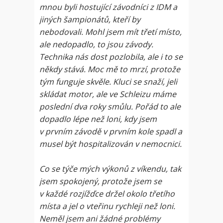
mnou byli hostující závodníci z IDM a
jiných šampionátů, kteří by
nebodovali. Mohl jsem mít třetí místo,
ale nedopadlo, to jsou závody.
Technika nás dost pozlobila, ale i to se
někdy stává. Moc mě to mrzí, protože
tým funguje skvěle. Kluci se snaží, jeli
skládat motor, ale ve Schleizu máme
poslední dva roky smůlu. Pořád to ale
dopadlo lépe než loni, kdy jsem
v prvním závodě v prvním kole spadl a
musel být hospitalizován v nemocnici.
Co se týče mých výkonů z víkendu, tak
jsem spokojený, protože jsem se
v každé rozjížďce držel okolo třetího
místa a jel o vteřinu rychleji než loni.
Neměl jsem ani žádné problémy