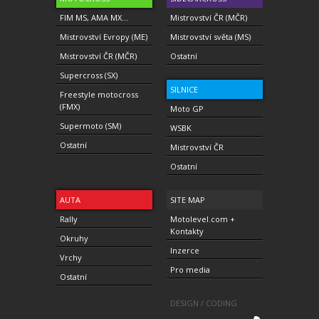
FIM MS, AMA MX...
Mistrovství ČR (MČR)
Mistrovství Evropy (ME)
Mistrovství světa (MS)
Mistrovství ČR (MČR)
Ostatní
Supercross (SX)
SILNICE
Freestyle motocross
(FMX)
Moto GP
Supermoto (SM)
WSBK
Ostatní
Mistrovství ČR
Ostatní
AUTA
SITE MAP
Rally
Motolevel.com +
Kontakty
Okruhy
Inzerce
Vrchy
Pro media
Ostatní
DESIGN / CODING