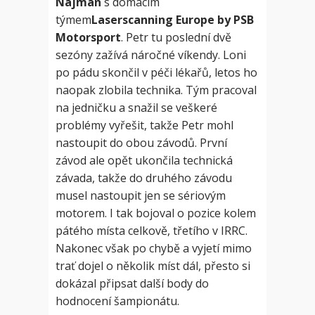
Najman
s domácím
týmem
Laserscanning Europe by PSB
Motorsport
. Petr tu poslední dvě
sezóny zažívá náročné víkendy. Loni
po pádu skončil v péči lékařů, letos ho
naopak zlobila technika. Tým pracoval
na jedničku a snažil se veškeré
problémy vyřešit, takže Petr mohl
nastoupit do obou závodů. První
závod ale opět ukončila technická
závada, takže do druhého závodu
musel nastoupit jen se sériovým
motorem. I tak bojoval o pozice kolem
pátého místa celkově, třetího v IRRC.
Nakonec však po chybě a vyjetí mimo
trať dojel o několik míst dál, přesto si
dokázal připsat další body do
hodnocení šampionátu.