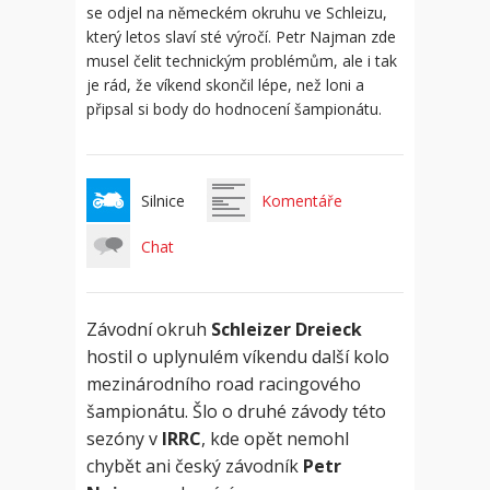
se odjel na německém okruhu ve Schleizu,
který letos slaví sté výročí. Petr Najman zde
musel čelit technickým problémům, ale i tak
je rád, že víkend skončil lépe, než loni a
připsal si body do hodnocení šampionátu.
Silnice
Komentáře
Chat
Závodní okruh
Schleizer Dreieck
hostil o uplynulém víkendu další kolo
mezinárodního road racingového
šampionátu. Šlo o druhé závody této
sezóny v
IRRC
, kde opět nemohl
chybět ani český závodník
Petr