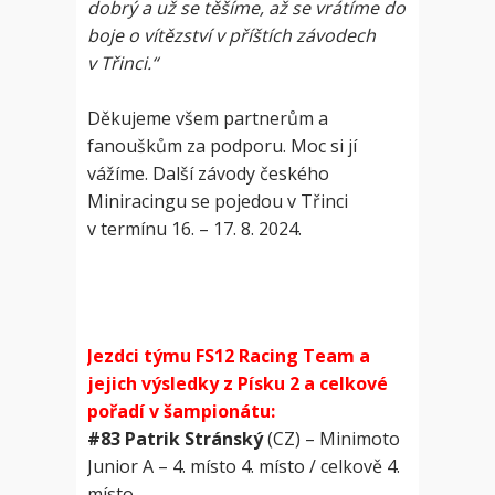
dobrý a už se těšíme, až se vrátíme do
boje o vítězství v příštích závodech
v Třinci.“
Děkujeme všem partnerům a
fanouškům za podporu. Moc si jí
vážíme. Další závody českého
Miniracingu se pojedou v Třinci
v termínu 16. – 17. 8. 2024.
Jezdci týmu FS12 Racing Team a
jejich výsledky z Písku 2 a celkové
pořadí v šampionátu:
#83 Patrik Stránský
(CZ) – Minimoto
Junior A – 4. místo 4. místo / celkově 4.
místo