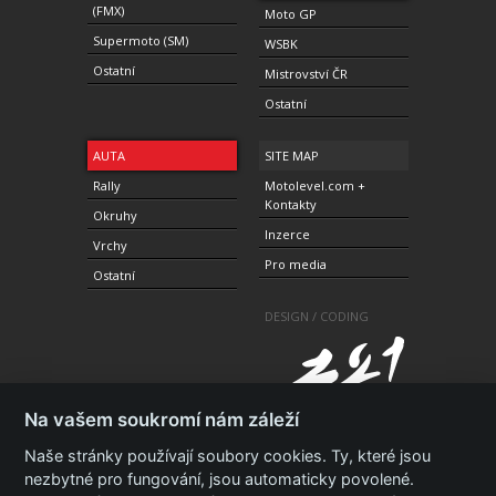
(FMX)
Moto GP
Supermoto (SM)
WSBK
Ostatní
Mistrovství ČR
Ostatní
AUTA
SITE MAP
Rally
Motolevel.com +
Kontakty
Okruhy
Inzerce
Vrchy
Pro media
Ostatní
DESIGN / CODING
Na vašem soukromí nám záleží
Naše stránky používají soubory cookies. Ty, které jsou
nezbytné pro fungování, jsou automaticky povolené.