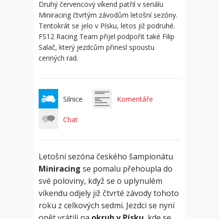
Druhý červencový víkend patřil v seriálu
Miniracing čtvrtým závodům letošní sezóny.
Tentokrát se jelo v Písku, letos již podruhé.
FS12 Racing Team přijel podpořit také Filip
Salač, který jezdcům přinesl spoustu
cenných rad.
Silnice
Komentáře
Chat
Letošní sezóna českého šampionátu
Miniracing
se pomalu přehoupla do
své poloviny, když se o uplynulém
víkendu odjely již čtvrté závody tohoto
roku z celkových sedmi. Jezdci se nyní
opět vrátili na
okruh v Písku
, kde se