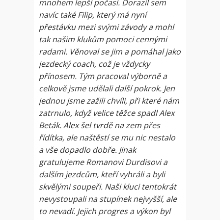
mnohem lepší počasí. Dorazil sem
navíc také Filip, který má nyní
přestávku mezi svými závody a mohl
tak našim klukům pomoci cennými
radami. Věnoval se jim a pomáhal jako
jezdecký coach, což je vždycky
přínosem. Tým pracoval výborně a
celkově jsme udělali další pokrok. Jen
jednou jsme zažili chvíli, při které nám
zatrnulo, když velice těžce spadl Alex
Beták. Alex šel tvrdě na zem přes
řídítka, ale naštěstí se mu nic nestalo
a vše dopadlo dobře. Jinak
gratulujeme Romanovi Durdisovi a
dalším jezdcům, kteří vyhráli a byli
skvělými soupeři. Naši kluci tentokrát
nevystoupali na stupínek nejvyšší, ale
to nevadí. Jejich progres a výkon byl