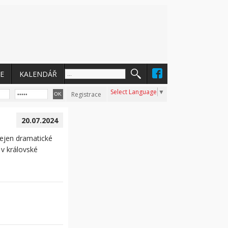
E
KALENDÁŘ
Select Language
▼
Registrace
20.07.2024
nejen dramatické
 v královské