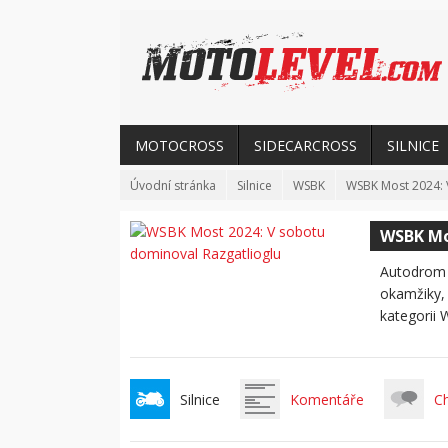
MOTOCROSS
SIDECARCROSS
SILNICE
Úvodní stránka
Silnice
WSBK
WSBK Most 2024: 
WSBK Mo
Autodrom M
okamžiky, 
kategorii 
Silnice
Komentáře
C