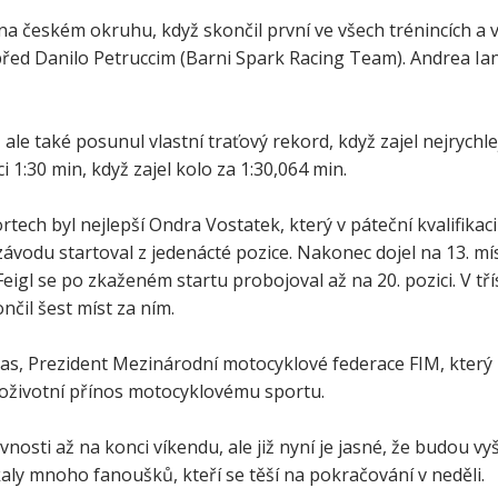
na českém okruhu, když skončil první ve všech trénincích a v
před Danilo Petruccim (Barni Spark Racing Team). Andrea I
le také posunul vlastní traťový rekord, když zajel nejrychlej
ci 1:30 min, když zajel kolo za 1:30,064 min.
ech byl nejlepší Ondra Vostatek, který v páteční kvalifikaci
vodu startoval z jedenácté pozice. Nakonec dojel na 13. mí
 Feigl se po zkaženém startu probojoval až na 20. pozici. V tř
nčil šest míst za ním.
as, Prezident Mezinárodní motocyklové federace FIM, který l
eloživotní přínos motocyklovému sportu.
osti až na konci víkendu, ale již nyní je jasné, že budou vyšš
aly mnoho fanoušků, kteří se těší na pokračování v neděli.