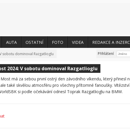
AUTA
OSTATNÍ
FOTO
VIDEA
REDAKCE A INZERC
Přihlášení
V sobotu dominoval Razgatlioglu
st 2024: V sobotu dominoval Razgatlioglu
ost má za sebou první ostrý den závodního víkendu, který přinesl 
ale také skvělou atmosféru pro všechny přítomné fanoušky. Vítězství
WorldSBK si podle očekávání odnesl Toprak Razgatlioglu na BMW.
hat