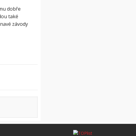
ému dobře
dou také
pínavé závody