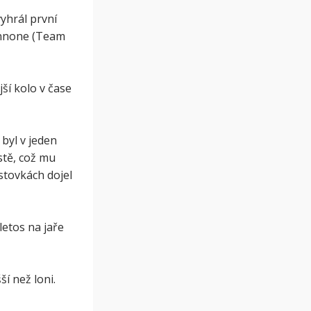
yhrál první
annone (Team
ší kolo v čase
 byl v jeden
stě, což mu
ístovkách dojel
etos na jaře
í než loni.