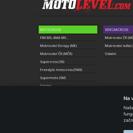
MOTOCROSS
SIDECARCROSS
FIM MS, AMA MX...
Mistrovství ČR (M
Mistrovství Evropy (ME)
Mistrovství světa 
Mistrovství ČR (MČR)
Ostatní
Supercross (SX)
Freestyle motocross (FMX)
Supermoto (SM)
Ostatní
Na 
Naše
fung
© 2010-2021 Copyright Motolevel. Všechna práva vyhrazen
začn