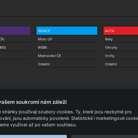
SILNICE
AUTA
ČR)
Moto GP
Rally
(MS)
WSBK
Okruhy
Mistrovství ČR
Vrchy
Ostatní
Ostatní
vašem soukromí nám záleží
 stránky používají soubory cookies. Ty, které jsou nezbytné pro
ování, jsou automaticky povolené. Statistické i marketingové cooki
a.
Podmínky a prohlášení - ochrana soukromí.
Zásady ochrany osobních údajů.
ISSN 
eme využívat až po vašem souhlasu.