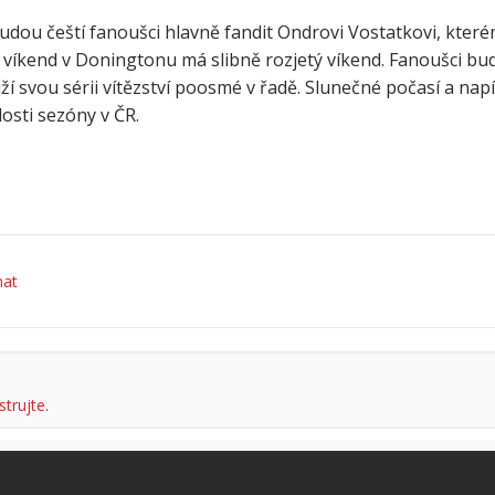
udou čeští fanoušci hlavně fandit Ondrovi Vostatkovi, kter
 víkend v Doningtonu má slibně rozjetý víkend. Fanoušci bu
ží svou sérii vítězství poosmé v řadě. Slunečné počasí a na
osti sezóny v ČR.
hat
strujte
.