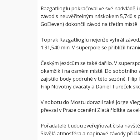
Razgatlioglu pokračoval ve své nadvládě i 
závod s neuvěřitelným náskokem 5,740 s 
GoEleven) dokončil závod na třetím místě
Toprak Razgatlioglu nejenže vyhrál závod, a
1:31,540 min. V superpole se přiblížil hrani
Českým jezdcům se také dařilo. V supersport
okamžik i na osmém místě. Do sobotního zá
zajistilo body podruhé v této sezóně. Filip
Filip Novotný dvacátý a Daniel Tureček sko
V sobotu do Mostu dorazil také Jorge Vieg
převzal v Praze ocenění Zlatá řídítka za c
Pořadatelé budou zveřejňovat čísla návštěvn
Skvělá atmosféra a napínavé závody přilák