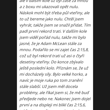
ale v dalším kole už byl zase za mnou
a z boxu mi ukazovali opět nulu.
Náskok mohl být třeba půl vteřiny, ale
to už bereme jako nulu. Chtěl jsem
vyhrát, takže jsem se snažil přidat. Tím
padl první rekord trati. V dalším kole
jsem viděl pořád nulu, takže mi bylo
jasné, že je Adam McLean stále za
mnou. Podařilo se mi zajet čas 2:15,8,
což už byl rekord trati už asi o čtyři
desetiny vteřiny. Do konce zbývalo
ještě poslední kolo. Přiznám se, že už
mi docházely síly. Bylo velké horko, a
navíc je moje ruka po tom zranění
stále slabší. Už jsem měl docela
problémy, ale říkal jsem si, že mě buď
předjede nebo ne. Nakonec jsem dojel
první a na displeji mi blikl čas 2:15,6,