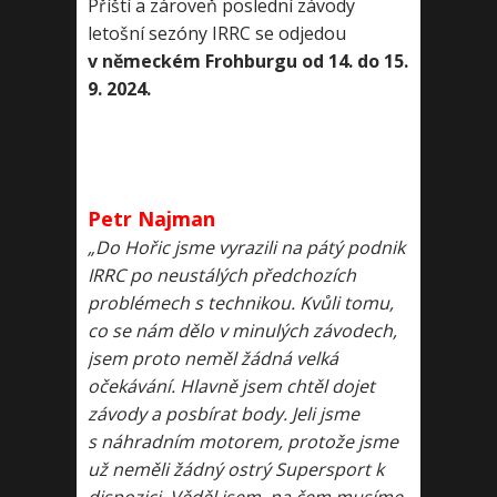
Příští a zároveň poslední závody
letošní sezóny IRRC se odjedou
v německém Frohburgu od 14. do 15.
9. 2024.
Petr Najman
„Do Hořic jsme vyrazili na pátý podnik
IRRC po neustálých předchozích
problémech s technikou. Kvůli tomu,
co se nám dělo v minulých závodech,
jsem proto neměl žádná velká
očekávání. Hlavně jsem chtěl dojet
závody a posbírat body. Jeli jsme
s náhradním motorem, protože jsme
už neměli žádný ostrý Supersport k