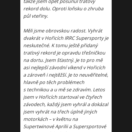
takže jsem opět posunul traťový
rekord dolu. Oproti loňsku o zhruba
půl vteřiny.
Měli jsme obrovskou radost. Vyhrát
dvakrát v Hořicích IRRC Supersporty je
neskutečné. K tomu ještě přidaný
traťový rekord je opravdu třešničkou
na dortu. Jsem šťastný. Je to pro mě
asi nejlepší závodní víkend v Hořicích
a zároveň i nejtěžší. Je to neuvěřitelné,
hlavně po těch problémech
s technikou a u mě se zdravím. Letos
jsem v Hořicích startoval ve čtyřech
závodech, každý jsem vyhrál a dokázal
jsem vyhrát na třech úplně jiných
motorkách – v květnu na
Supertwinové Aprilii a Supersportové