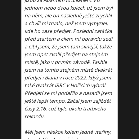
jízdu za Adamem McLeanem. Po
jednom nebo dvou kolech už jsem byl
na něm, ale on následně ještě zrychlil
a chvíli mi trvalo, než jsem vymyslel,
kde ho zase předjet. Poslední zatáčka
před startem a cílem mi opravdu sedí
a cítil jsem, že jsem tam silnější, takže
jsem opět zvolil předjetí na stejném
místě, jako v prvním závodě. Takhle
jsem na tomto stejném místě dvakrát
předjel i Biana v roce 2022, když jsem
také dvakrát IRRC v Hořicích vyhrál.
Předjetí se mi podařilo a nasadil jsem
ještě lepší tempo. Začal jsem zajíždět
časy 2:16, což bylo okolo traťového
rekordu.
Měl jsem náskok kolem jedné vteřiny,