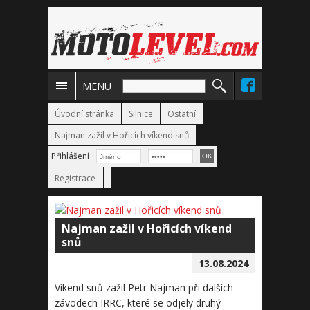
MENU
Úvodní stránka
Silnice
Ostatní
Najman zažil v Hořicích víkend snů
Přihlášení
Registrace
Najman zažil v Hořicích víkend
snů
13.08.2024
Víkend snů zažil Petr Najman při dalších
závodech IRRC, které se odjely druhý