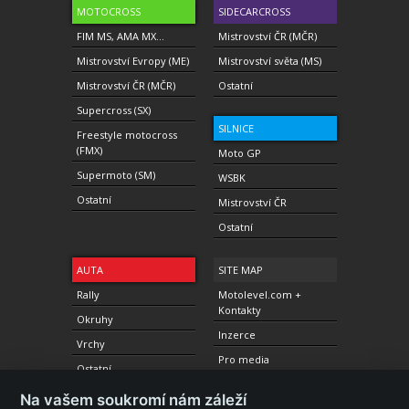
MOTOCROSS
SIDECARCROSS
FIM MS, AMA MX...
Mistrovství ČR (MČR)
Mistrovství Evropy (ME)
Mistrovství světa (MS)
Mistrovství ČR (MČR)
Ostatní
Supercross (SX)
SILNICE
Freestyle motocross
(FMX)
Moto GP
Supermoto (SM)
WSBK
Ostatní
Mistrovství ČR
Ostatní
AUTA
SITE MAP
Rally
Motolevel.com +
Kontakty
Okruhy
Inzerce
Vrchy
Pro media
Ostatní
Na vašem soukromí nám záleží
DESIGN / CODING