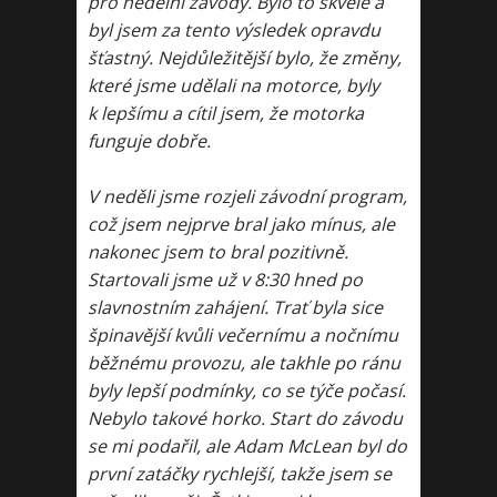
pro nedělní závody. Bylo to skvělé a
byl jsem za tento výsledek opravdu
šťastný. Nejdůležitější bylo, že změny,
které jsme udělali na motorce, byly
k lepšímu a cítil jsem, že motorka
funguje dobře.
V neděli jsme rozjeli závodní program,
což jsem nejprve bral jako mínus, ale
nakonec jsem to bral pozitivně.
Startovali jsme už v 8:30 hned po
slavnostním zahájení. Trať byla sice
špinavější kvůli večernímu a nočnímu
běžnému provozu, ale takhle po ránu
byly lepší podmínky, co se týče počasí.
Nebylo takové horko. Start do závodu
se mi podařil, ale Adam McLean byl do
první zatáčky rychlejší, takže jsem se