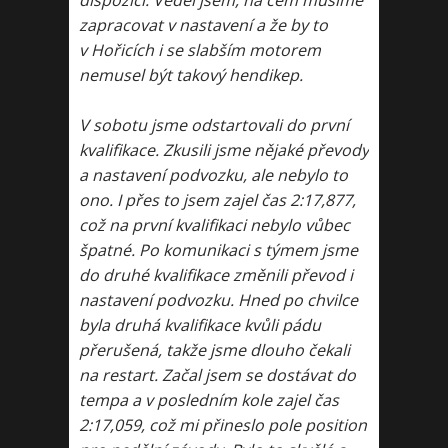
dispozici. Věděl jsem, na čem musíme
zapracovat v nastavení a že by to
v Hořicích i se slabším motorem
nemusel být takový hendikep.
V sobotu jsme odstartovali do první
kvalifikace. Zkusili jsme nějaké převody
a nastavení podvozku, ale nebylo to
ono. I přes to jsem zajel čas 2:17,877,
což na první kvalifikaci nebylo vůbec
špatné. Po komunikaci s týmem jsme
do druhé kvalifikace změnili převod i
nastavení podvozku. Hned po chvilce
byla druhá kvalifikace kvůli pádu
přerušená, takže jsme dlouho čekali
na restart. Začal jsem se dostávat do
tempa a v posledním kole zajel čas
2:17,059, což mi přineslo pole position