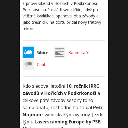
srpnový víkend v Hořicích v Podkrkonoší.
Petr absolutně ovládl svou třídu, když po
vítězné kvalifikaci opanoval oba závody a
jako třešničku na dortu přidal nový traťový
rekord.
Silnice
Komentáře
Chat
Kdo sledoval letošní
10. ročník IRRC
závodů v Hořicích v Podkrkonoší
a
celkově páté závody sezóny toho
šampionátu, rozhodně ho zaujal
Petr
Najman
svými skvělými výkony. Jezdec
týmu
Laserscanning Europe by PSB