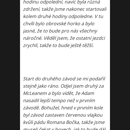
hodinu odpolední, navíc byla různá
zdržení, takže jsme nakonec startovali
kolem druhé hodiny odpoledne. V tu
chvíli bylo obrovské horko a bylo
jasné, že to bude pro nás všechny
náročné. Věděl jsem, že ostatní jezdci
zrychlí, takže to bude ještě těžší.
Start do druhého závod se mi podařil
stejně jako ráno. Odjel jsem druhý za
McLeanem a bylo vidět, že Adam
nasadil lepší tempo než v prvním
závodě. Bohužel, hned v prvním kole
byl závod zastaven červenou vlajkou
kvůli pádu Romana Bočka, takže jsme
museli čekat v boxech, jak to bude dál.