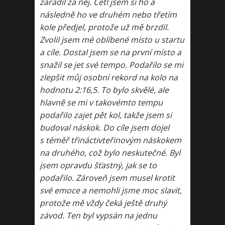
zařadil za něj. Četl jsem si ho a
následně ho ve druhém nebo třetím
kole předjel, protože už mě brzdil.
Zvolil jsem mé oblíbené místo u startu
a cíle. Dostal jsem se na první místo a
snažil se jet své tempo. Podařilo se mi
zlepšit můj osobní rekord na kolo na
hodnotu 2:16,5. To bylo skvělé, ale
hlavně se mi v takovémto tempu
podařilo zajet pět kol, takže jsem si
budoval náskok. Do cíle jsem dojel
s téměř třináctivteřinovým náskokem
na druhého, což bylo neskutečné. Byl
jsem opravdu šťastný, jak se to
podařilo. Zároveň jsem musel krotit
své emoce a nemohli jsme moc slavit,
protože mě vždy čeká ještě druhý
závod. Ten byl vypsán na jednu