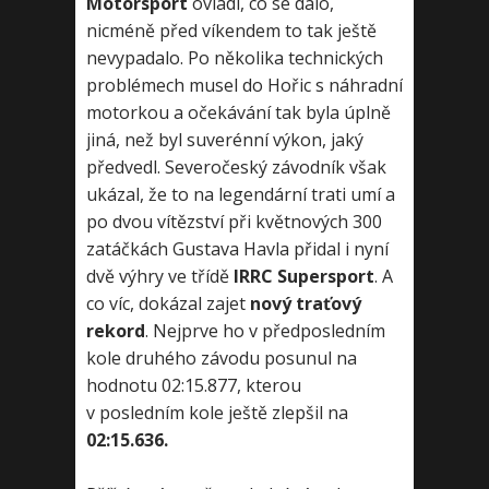
Motorsport
ovládl, co se dalo,
nicméně před víkendem to tak ještě
nevypadalo. Po několika technických
problémech musel do Hořic s náhradní
motorkou a očekávání tak byla úplně
jiná, než byl suverénní výkon, jaký
předvedl. Severočeský závodník však
ukázal, že to na legendární trati umí a
po dvou vítězství při květnových 300
zatáčkách Gustava Havla přidal i nyní
dvě výhry ve třídě
IRRC Supersport
. A
co víc, dokázal zajet
nový traťový
rekord
. Nejprve ho v předposledním
kole druhého závodu posunul na
hodnotu 02:15.877, kterou
v posledním kole ještě zlepšil na
02:15.636.