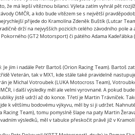
o, že má lepší vítěznou bilanci. Výleta zatím vyhrál pět rozj
ní závody OMČR, a kdo bude vítězem se s největší pravděpod
nejrychlejší přijede do Kramolína Zdeněk Buštík (Lutcar Team z
 tradičně drží na nejvyšších pozicích celého závodního pole a
a Pokorného (GT2 Motorsport) či pátého Adama Kadeřábka 
. Je jím i nadále Petr Bartoš (Orion Racing Team). Bartoš zat
ídě Veterán, tak v MX1, kde stále také pravidelně nastupuje
terán je Michal Votroubek (LUKA Motocross Team), Votroubk
OMČR, i další výsledky měl ale velmi vyrovnané. A pokud bud
bliky jistě udrží až do konce. Třetí je Martin Trávníček. Tak
de k většímu bodovému výkyvu, měl by si ji udržet. Nahnut
a Racing Team), tomu pomyslně šlape na paty Martin Žerav
adním výsledků, měl v tabulce přeskočit právě již v Kramolí