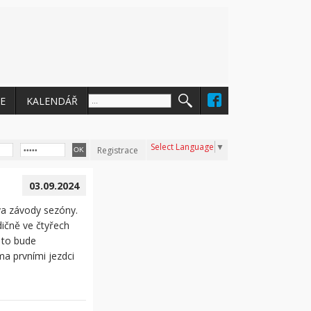
E
KALENDÁŘ
Select Language
▼
Registrace
03.09.2024
va závody sezóny.
dičně ve čtyřech
 to bude
a prvními jezdci