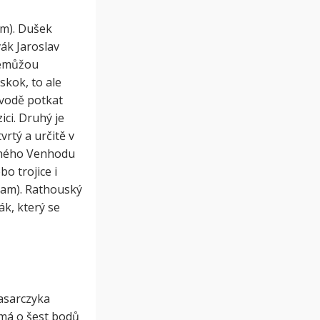
m). Dušek
ák Jaroslav
nemůžou
skok, to ale
ávodě potkat
ici. Druhý je
rtý a určitě v
druhého Venhodu
o trojice i
eam). Rathouský
ák, který se
asarczyka
 má o šest bodů