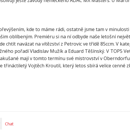
absolvují ještě závody německého ADAC MX Masters. U Mart
m převýšením, kde to máme rádi, ostatně jsme tam v minulost
ašim oblíbeným. Premiéru si na ní odbyde naše letošní nejvě
chtít navázat na vítězství z Petrovic ve třídě 85ccm. V kate
ěžného pořadí Vladislav Mužík a Eduard Těšínský. V TOP5 Ve
Rakušané mají v tomto termínu své mistrovství v Oberndorfu,
třináctiletý Vojtěch Kroutil, který letos sbírá velice cenné 
Chat