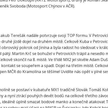
ulku Petr Dokoupil (KRTZ Motorsport), druhý je Roman Skalk
Zdeněk Svoboda (Motosport Chýnov v AČR).
 Jakub Terešák nadále potvrzuje svoji TOP formu. V Petrovicí
e druhé jízdě dojel na druhém místě. Celkově Kuba v Petrovicí
 obrovský pokrok od Jinína a byla radost ho sledovat v král
l pátý. Martin Krč se bohužel v Petrovicích trápil a nesedlo m
. Celkově skončil na 8. místě. Ve třídě MX2 jel skvěle Adam Duš
l kontakt se soupeřem a spadl. Dojel na třetím místě. Celkově
en MČR do Kramolína se těšíme! Uvidíte nás opět v plné ses
olíně se postaví v kubatuře MX1 tradičně Slovák Tomáš Ko
 a nyní ztrácí pouhých devět bodů na celkově třetího závo
žit, ideálně úplně smazat bodové manko a konečně atakovat 
r za sebou mají účast na MXGP ve Švýcarsku, kde Kohút bod