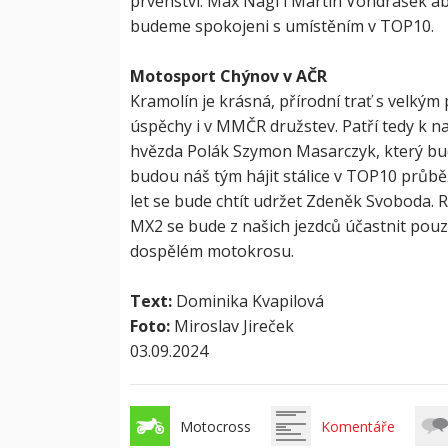
prvenství. Max Nagl i Martin Vondrášek 
budeme spokojeni s umístěním v TOP10.
Motosport Chýnov v AČR
Kramolín je krásná, přírodní trať s velký
úspěchy i v MMČR družstev. Patří tedy k n
hvězda Polák Szymon Masarczyk, který bude 
budou náš tým hájit stálice v TOP10 průb
let se bude chtít udržet Zdeněk Svoboda. 
MX2 se bude z našich jezdců účastnit pouze 
dospělém motokrosu.
Text:
Dominika Kvapilová
Foto:
Miroslav Jireček
03.09.2024
Motocross
Komentáře