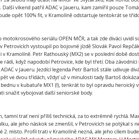
 Další víkend patřil ADAC v Jaueru, kam zamířil pouze Tomá
ude opět 100% fit, v Kramolíně odstartuje tentokrát se tříd
 motokrosového seriálu OPEN MČR, a tak zde diváci uvidí s
 v Petrovicích vystoupil po bojovné jízdě Slovák Pavol Repčá
 i v Kramolíně. Petr Rathouský (MX2) se v poslední době dos
rádi, když napodobí Petrovice, kde byl třetí. Oba závodníci 
ADAC v Jaueru. Jezdící legenda Petr Bartoš stále udivuje divá
opět ve dvou třídách, vždyť už v minulosti tady Bartoš dokáza
a bednu v kubatuře MX1 (!), tenkrát to byl opravdu heroický 
ti snažit vybojovat další seniorské body.
, tamní trať není příliš technická, za to extrémně rychlá. Ma
ku, ale jeho náskok se zmenšil, v Petrovicích se potýkal s n
 2. místo. Profil trati v Kramolíně nezná, ale jeho cílem bud