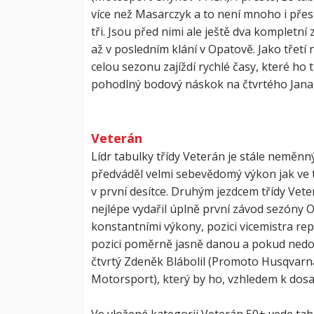
více než Masarczyk a to není mnoho i přest
tři. Jsou před nimi ale ještě dva komplet
až v posledním klání v Opatově. Jako třetí 
celou sezonu zajíždí rychlé časy, které ho
pohodlný bodový náskok na čtvrtého Jan
Veterán
Lídr tabulky třídy Veterán je stále neměnný
předváděl velmi sebevědomý výkon jak ve tř
v první desítce. Druhým jezdcem třídy Ve
nejlépe vydařil úplně první závod sezóny 
konstantními výkony, pozici vicemistra repu
pozici poměrně jasně danou a pokud nedoj
čtvrtý Zdeněk Blábolil (Promoto Husqvarn
Motorsport), který by ho, vzhledem k dosav