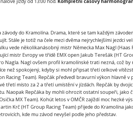
inálové jízdy od 13:00 hod.
Kompletní časový harmonogra
a závody do Kramolína. Drama, které se tam každým závodem
. Stále je totiž na čele mezi dvěma nejrychlejšími jezdci v
bulku vede několikanásobný mistr Německa Max Nagl (Haas 
ující mistr Evropy ve třídě EMX open Jakub Terešák (HT Gro
ro Nagla. Nagl ovšem profil kramolínské trati nezná, což by
více než spokojený, kdyby si mohl připsat třetí celkové vítězs
ion Racing Team). Repčák předvedl bravurní výkon hlavně v
é třetí místo za 2 a třetí umístění v jízdách. Repčák by dvoji
tu. Naopak Repčáka by mohli ohrozit ostatní soupeři, jako č
Osička MX Team). Kohút letos v OMČR zajíždí moc hezké výs
artin Krč (HT Group Racing Team) přijede do Kramolína jako
etrovicích, kde mu závod nevyšel podle jeho představ.