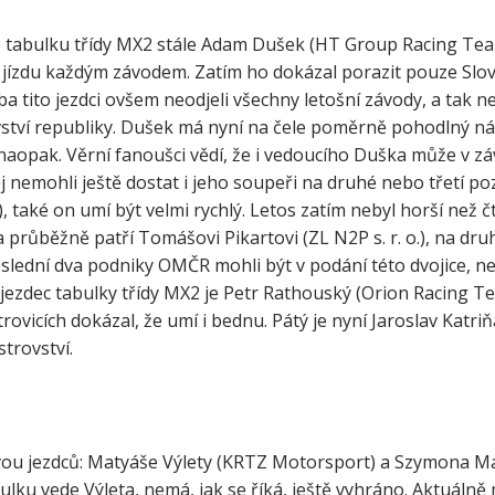
tabulku třídy MX2 stále Adam Dušek (HT Group Racing Tea
ízdu každým závodem. Zatím ho dokázal porazit pouze Slov
a tito jezdci ovšem neodjeli všechny letošní závody, a tak 
vství republiky. Dušek má nyní na čele poměrně pohodlný ná
aopak. Věrní fanoušci vědí, že i vedoucího Duška může v z
 nemohli ještě dostat i jeho soupeři na druhé nebo třetí poz
aké on umí být velmi rychlý. Letos zatím nebyl horší než čtv
čka průběžně patří Tomášovi Pikartovi (ZL N2P s. r. o.), na 
slední dva podniky OMČR mohli být v podání této dvojice, neb
 jezdec tabulky třídy MX2 je Petr Rathouský (Orion Racing T
ovicích dokázal, že umí i bednu. Pátý je nyní Jaroslav Katriň
trovství.
 dvou jezdců: Matyáše Výlety (KRTZ Motorsport) a Szymona M
ulku vede Výleta, nemá, jak se říká, ještě vyhráno. Aktuálně