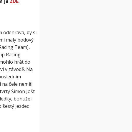
m je
ZDE
.
 odehrává, by si
elmi malý bodový
Racing Team),
up Racing
 mohlo hrát do
tví v závodě. Na
 posledním
ci na čele neměl
tvrtý Šimon Jošt
ledky, bohužel
 šestý jezdec