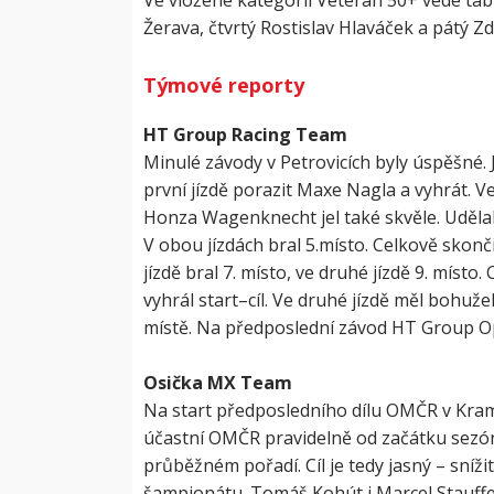
Ve vložené kategorii Veterán 50+ vede tab
Žerava, čtvrtý Rostislav Hlaváček a pátý 
Týmové reporty
HT Group Racing Team
Minulé závody v Petrovicích byly úspěšné.
první jízdě porazit Maxe Nagla a vyhrát. V
Honza Wagenknecht jel také skvěle. Udělal
V obou jízdách bral 5.místo. Celkově skonči
jízdě bral 7. místo, ve druhé jízdě 9. místo
vyhrál start–cíl. Ve druhé jízdě měl bohuže
místě. Na předposlední závod HT Group Op
Osička MX Team
Na start předposledního dílu OMČR v Kram
účastní OMČR pravidelně od začátku sezóny
průběžném pořadí. Cíl je tedy jasný – sní
šampionátu. Tomáš Kohút i Marcel Stauffe