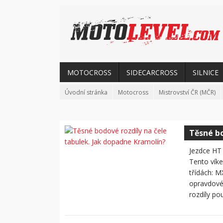
MOTOCROSS
SIDECARCROSS
SILNICE
Úvodní stránka
Motocross
Mistrovství ČR (MČR)
Těsné bo
Jezdce HT 
Tento víke
třídách: M
opravdové
rozdíly po