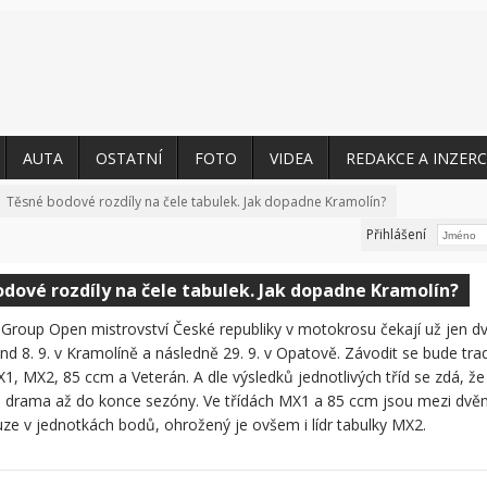
AUTA
OSTATNÍ
FOTO
VIDEA
REDAKCE A INZERC
Těsné bodové rozdíly na čele tabulek. Jak dopadne Kramolín?
Přihlášení
dové rozdíly na čele tabulek. Jak dopadne Kramolín?
Group Open mistrovství České republiky v motokrosu čekají už jen d
nd 8. 9. v Kramolíně a následně 29. 9. v Opatově. Závodit se bude tra
X1, MX2, 85 ccm a Veterán. A dle výsledků jednotlivých tříd se zdá, že
 drama až do konce sezóny. Ve třídách MX1 a 85 ccm jsou mezi dvěm
uze v jednotkách bodů, ohrožený je ovšem i lídr tabulky MX2.