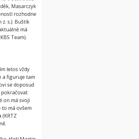
ížděk, Masarczyk
obností rozhodne
. s.). Buštík
 aktuálně má
(KBS Team).
ím letos vždy
 a figuruje tam
ovi se doposud
e pokračovat
é on má svoji
é to má ovšem
a (KRTZ
ně.