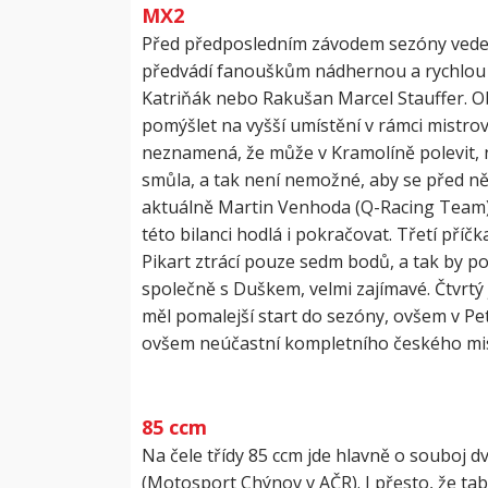
MX2
Před předposledním závodem sezóny vede 
předvádí fanouškům nádhernou a rychlou j
Katriňák nebo Rakušan Marcel Stauffer. Ob
pomýšlet na vyšší umístění v rámci mistro
neznamená, že může v Kramolíně polevit, n
smůla, a tak není nemožné, aby se před něj
aktuálně Martin Venhoda (Q-Racing Team), t
této bilanci hodlá i pokračovat. Třetí pří
Pikart ztrácí pouze sedm bodů, a tak by po
společně s Duškem, velmi zajímavé. Čtvrtý
měl pomalejší start do sezóny, ovšem v Petr
ovšem neúčastní kompletního českého mis
85 ccm
Na čele třídy 85 ccm jde hlavně o souboj
(Motosport Chýnov v AČR). I přesto, že tab