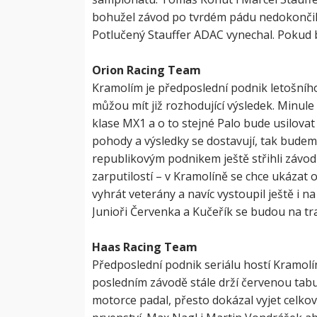
bohužel závod po tvrdém pádu nedokončil.
Potlučený Stauffer ADAC vynechal. Pokud b
Orion Racing Team
Kramolím je předposlední podnik letošního
můžou mít již rozhodující výsledek. Minule
klase MX1 a o to stejné Palo bude usilovat
pohody a výsledky se dostavují, tak budeme 
republikovým podnikem ještě střihli závod 
zarputilostí – v Kramolíně se chce ukázat 
vyhrát veterány a navíc vystoupil ještě i n
Junioři Červenka a Kučeřík se budou na tra
Haas Racing Team
Předposlední podnik seriálu hostí Kramolín
posledním závodě stále drží červenou tabul
motorce padal, přesto dokázal vyjet celkové