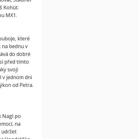
š Kohút.
ou MX1.
ouboje, které
k na bednu v
tává do dobré
si před tímto
ky svoji
l v jednom dni
výkon od Petra.
x Nagl po
emocí, na
e udržet