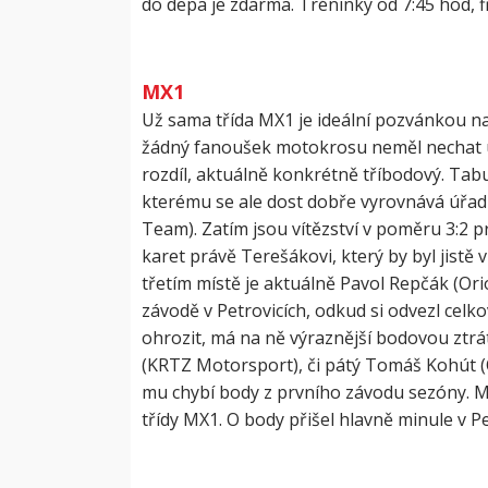
do depa je zdarma. Tréninky od 7:45 hod, f
MX1
Už sama třída MX1 je ideální pozvánkou n
žádný fanoušek motokrosu neměl nechat ujít
rozdíl, aktuálně konkrétně tříbodový. Ta
kterému se ale dost dobře vyrovnává úřad
Team). Zatím jsou vítězství v poměru 3:2 p
karet právě Terešákovi, který by byl jistě 
třetím místě je aktuálně Pavol Repčák (Or
závodě v Petrovicích, odkud si odvezl celkov
ohrozit, má na ně výraznější bodovou ztrá
(KRTZ Motorsport), či pátý Tomáš Kohút (
mu chybí body z prvního závodu sezóny. M
třídy MX1. O body přišel hlavně minule v P