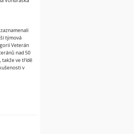
ina Vondráška
i zaznamenali
tší týmová
gorii Veterán
teránů nad 50
 takže ve třídě
zkušenosti v