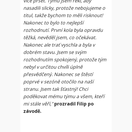
více pršet. Týmu jsem řekl, aby
nasadili slicky, protože nebojujeme o
titul, takže bychom to měli risknout!
Nakonec to bylo to nejlepší
rozhodnutí. První kola byla opravdu
těžká, nevěděl jsem, co očekávat.
Nakonec ale trať vyschla a byla v
dobrém stavu. Jsem se svým
rozhodnutím spokojený, protože tým
nebyl v určitou chvíli úplně
přesvědčený. Nakonec se štěstí
poprvé v sezóně otočilo na naší
stranu. Jsem tak šťastný! Chci
poděkovat mému týmu a všem, kteří
mi stále věří,"
prozradil Filip po
závodě.