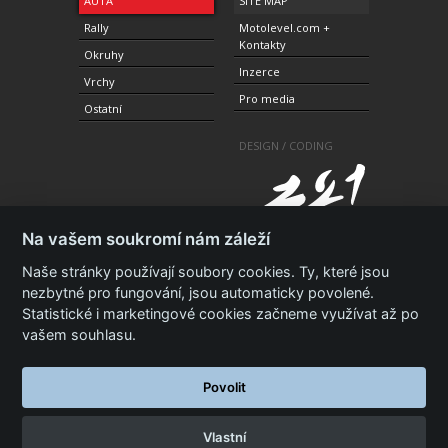
AUTA
SITE MAP
Rally
Motolevel.com +
Kontakty
Okruhy
Inzerce
Vrchy
Pro media
Ostatní
DESIGN / CODING
Na vašem soukromí nám záleží
Naše stránky používají soubory cookies. Ty, které jsou
nezbytné pro fungování, jsou automaticky povolené.
Statistické i marketingové cookies začneme využívat až po
© 2010-2021 Copyright Motolevel. Všechna práva
vyhrazena.
Podmínky a prohlášení - ochrana
vašem souhlasu.
soukromí.
Zásady ochrany osobních údajů.
ISSN 1805-
3696
Povolit
Vlastní