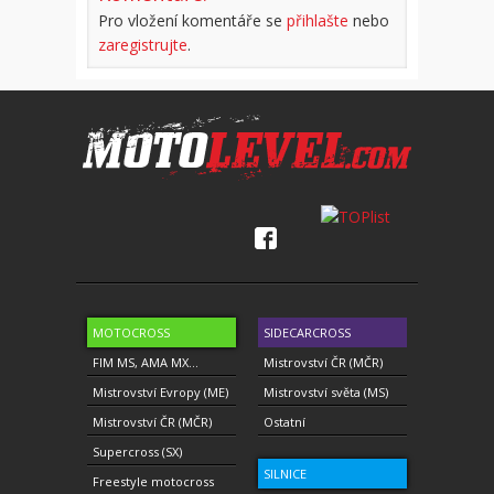
Pro vložení komentáře se
přihlašte
nebo
zaregistrujte
.
MOTOCROSS
SIDECARCROSS
FIM MS, AMA MX...
Mistrovství ČR (MČR)
Mistrovství Evropy (ME)
Mistrovství světa (MS)
Mistrovství ČR (MČR)
Ostatní
Supercross (SX)
SILNICE
Freestyle motocross