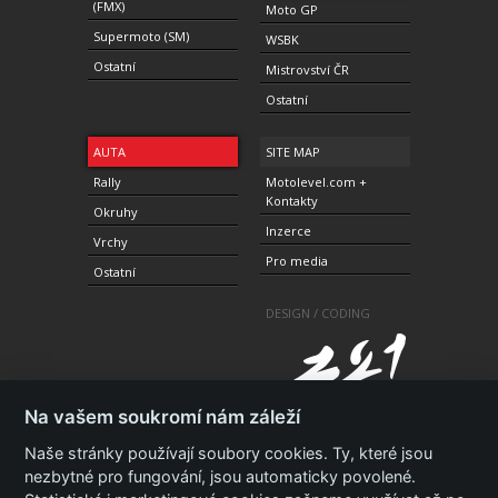
(FMX)
Moto GP
Supermoto (SM)
WSBK
Ostatní
Mistrovství ČR
Ostatní
AUTA
SITE MAP
Rally
Motolevel.com +
Kontakty
Okruhy
Inzerce
Vrchy
Pro media
Ostatní
DESIGN / CODING
Na vašem soukromí nám záleží
Naše stránky používají soubory cookies. Ty, které jsou
nezbytné pro fungování, jsou automaticky povolené.