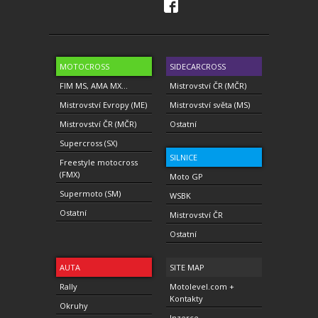
MOTOCROSS
SIDECARCROSS
FIM MS, AMA MX...
Mistrovství ČR (MČR)
Mistrovství Evropy (ME)
Mistrovství světa (MS)
Mistrovství ČR (MČR)
Ostatní
Supercross (SX)
SILNICE
Freestyle motocross
(FMX)
Moto GP
Supermoto (SM)
WSBK
Ostatní
Mistrovství ČR
Ostatní
AUTA
SITE MAP
Rally
Motolevel.com +
Kontakty
Okruhy
Inzerce