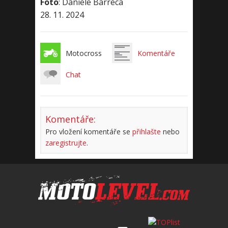
Foto
: Daniele Barreca
28. 11. 2024
Motocross
Komentáře
Chat
Komentáře:
Pro vložení komentáře se
přihlašte
nebo
zaregistrujte
.