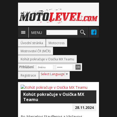
MENU
Úvodní stránka
Motocross
Mistrovství ČR (MČR)
Kohút pokračuje v Osička MX Teamu
Přihlášení
Select Language
▼
Registrace
Kohút pokračuje v Osička MX
Teamu
28.11.2024
Po Marcelovi Staufferovi a Václavovi