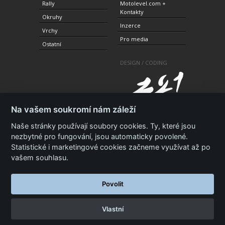
Rally
Motolevel.com +
Kontakty
Okruhy
Inzerce
Vrchy
Pro media
Ostatní
DESIGN / CODING
Na vašem soukromí nám záleží
Naše stránky používají soubory cookies. Ty, které jsou
nezbytné pro fungování, jsou automaticky povolené.
Statistické i marketingové cookies začneme využívat až po
© 2010-2021 Copyright Motolevel. Všechna práva
vyhrazena.
Podmínky a prohlášení - ochrana
vašem souhlasu.
soukromí.
Zásady ochrany osobních údajů.
ISSN 1805-
3696
Povolit
Vlastní