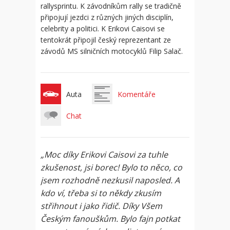
rallysprintu. K závodníkům rally se tradičně
připojují jezdci z různých jiných disciplín,
celebrity a politici. K Erikovi Caisovi se
tentokrát připojil český reprezentant ze
závodů MS silničních motocyklů Filip Salač.
Auta
Komentáře
Chat
„Moc díky Erikovi Caisovi za tuhle
zkušenost, jsi borec! Bylo to něco, co
jsem rozhodně nezkusil naposled. A
kdo ví, třeba si to někdy zkusím
střihnout i jako řidič. Díky Všem
Českým fanouškům. Bylo fajn potkat