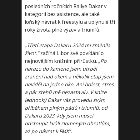
posledních ročnících Rallye Dakar v
kategorii bez asistence, ale také
loňský návrat k freestylu a uplynulé tři
roky života plné výzev a triumfů.
„Třetí etapa Dakaru 2024 mi změnila
život.“
začíná Libor své povídání o
nejnovějším knižním přírůstku.
„Po
nárazu do kamene jsem utrpěl
zranění nad okem a několik etap jsem
neviděl na jedno oko. Ani bolest, stres
a pár stehů mě nezastavily. V knize
Jednooký Dakar vás provedu svým
příběhem plným pádů i triumfů, od
Dakaru 2023, kdy jsem musel
odstoupit kvůli zlomeným obratlům,
až po návrat k FMX“.