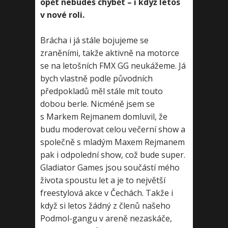
opět nebudeš chybět – i když letos
v nové roli.
Brácha i já stále bojujeme se
zraněními, takže aktivně na motorce
se na letošních FMX GG neukážeme. Já
bych vlastně podle původních
předpokladů měl stále mít touto
dobou berle. Nicméně jsem se
s Markem Rejmanem domluvil, že
budu moderovat celou večerní show a
společně s mladým Maxem Rejmanem
pak i odpolední show, což bude super.
Gladiator Games jsou součástí mého
života spoustu let a je to největší
freestylová akce v Čechách. Takže i
když si letos žádný z členů našeho
Podmol-gangu v areně nezaskáče,