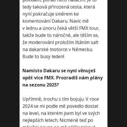
tedy taková přirozená cesta, která
nyní pokračuje směrem ke
komentování Dakaru. Navíc mě
v lednu a únoru čeká větší FMX tour,
takže bude to náročné, ale těším se,
že moderování proložím lítáním salt
na dakarské motorce v Německu.
Bude to busy leden!
Namísto Dakaru se nyní věnuješ
opět více FMX. Prozradíš nám plány
na sezonu 2025?
Upřímně, trochu s tím bojuju. V roce
2024 se mi podle mě povedlo dostat
na level, na kterém jsem byl ve svých
nejlepších letech. Nicméně teď po