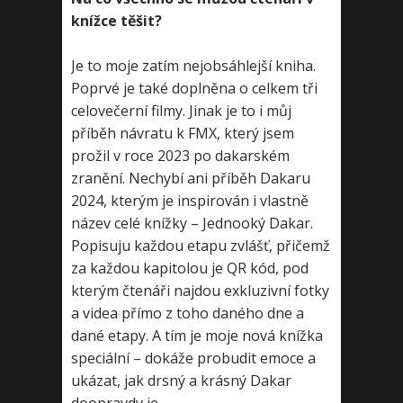
knížce těšit?
Je to moje zatím nejobsáhlejší kniha.
Poprvé je také doplněna o celkem tři
celovečerní filmy. Jinak je to i můj
příběh návratu k FMX, který jsem
prožil v roce 2023 po dakarském
zranění. Nechybí ani příběh Dakaru
2024, kterým je inspirován i vlastně
název celé knížky – Jednooký Dakar.
Popisuju každou etapu zvlášť, přičemž
za každou kapitolou je QR kód, pod
kterým čtenáři najdou exkluzivní fotky
a videa přímo z toho daného dne a
dané etapy. A tím je moje nová knížka
speciální – dokáže probudit emoce a
ukázat, jak drsný a krásný Dakar