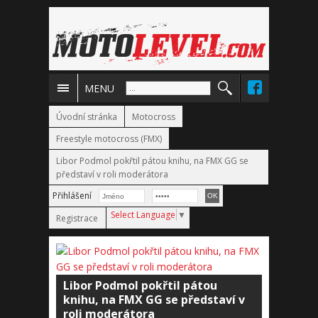
MENU
Úvodní stránka
Motocross
Freestyle motocross (FMX)
Libor Podmol pokřtil pátou knihu, na FMX GG se
představí v roli moderátora
Přihlášení
Select Language
▼
Registrace
Libor Podmol pokřtil pátou
knihu, na FMX GG se představí v
roli moderátora