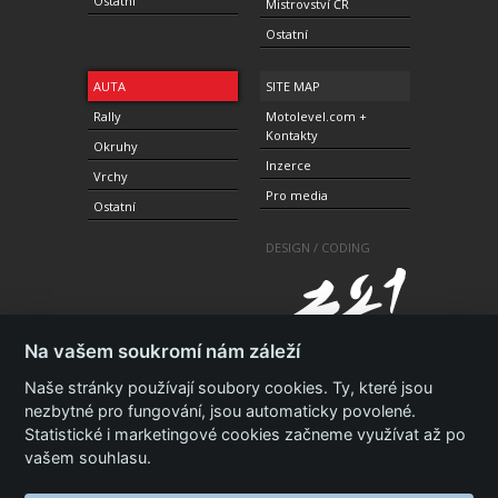
Ostatní
Mistrovství ČR
Ostatní
AUTA
SITE MAP
Rally
Motolevel.com +
Kontakty
Okruhy
Inzerce
Vrchy
Pro media
Ostatní
DESIGN / CODING
Na vašem soukromí nám záleží
Naše stránky používají soubory cookies. Ty, které jsou
nezbytné pro fungování, jsou automaticky povolené.
Statistické i marketingové cookies začneme využívat až po
© 2010-2021 Copyright Motolevel. Všechna práva
vyhrazena.
Podmínky a prohlášení - ochrana
vašem souhlasu.
soukromí.
Zásady ochrany osobních údajů.
ISSN 1805-
3696