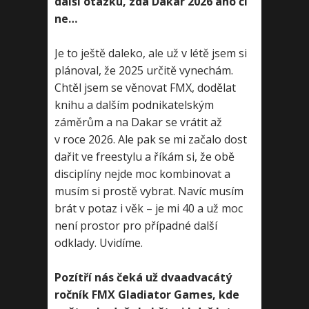
další otázku, zda Dakar 2026 ano či
ne…
Je to ještě daleko, ale už v létě jsem si
plánoval, že 2025 určitě vynechám.
Chtěl jsem se věnovat FMX, dodělat
knihu a dalším podnikatelským
záměrům a na Dakar se vrátit až
v roce 2026. Ale pak se mi začalo dost
dařit ve freestylu a říkám si, že obě
disciplíny nejde moc kombinovat a
musím si prostě vybrat. Navíc musím
brát v potaz i věk – je mi 40 a už moc
není prostor pro případné další
odklady. Uvidíme.
Pozítří nás čeká už dvaadvacátý
ročník FMX Gladiator Games, kde