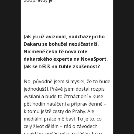
doopravdy je.
Jak jsi už avizoval, nadcházejícího
Dakaru se bohužel nezúčastníš.
Nicméně čeká tě nová role
dakarského experta na NovaSport.
Jak se těšíš na tuhle zkušenost?
No, původně jsem si myslel, že to bude
jednodušší. Právě jsem dostal rozpis
vysílání a bude to čtrnáct dní v kuse
pět hodin natáčení a příprav denně –
k tomu ještě cesty do Prahy. Ale
mediální práce mě baví. To je to, co
celý život dělám – rád o závodech
povídám, pořád něco natáčím. Je to