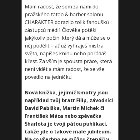
Mám radost, že sem za námi do
pražského tatoo & barber salonu
CHARAKTER dorazilo tolik fanoušků i
zástupců médií. Člověka potěší
jakýkoliv počin, který dá a může se o
něj podělit – ať už vyhraješ mistra
světa, napíšeš knihu nebo pořádáš
křest. Za vším je spousta práce, která
není vidět a mám radost, že se vše
povedlo na jedničku.
Nová knížka, jejímiž kmotry jsou
například tvůj bratr Filip, závodníci
David Pabiška, Martin Michek či
František Máca nebo zpěvačka
Sharlota je tvojí pátou publikací,
takže jde o takové malé jubileum.
Na co všechno se můžou čtenáři v