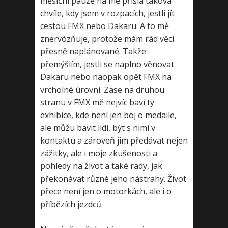
měsíční pauze na mě přišla taková
chvíle, kdy jsem v rozpacích, jestli jít
cestou FMX nebo Dakaru. A to mě
znervózňuje, protože mám rád věci
přesně naplánované. Takže
přemýšlím, jestli se naplno věnovat
Dakaru nebo naopak opět FMX na
vrcholné úrovni. Zase na druhou
stranu v FMX mě nejvíc baví ty
exhibice, kde není jen boj o medaile,
ale můžu bavit lidi, být s nimi v
kontaktu a zároveň jim předávat nejen
zážitky, ale i moje zkušenosti a
pohledy na život a také rady, jak
překonávat různé jeho nástrahy. Život
přece není jen o motorkách, ale i o
příbězích jezdců.