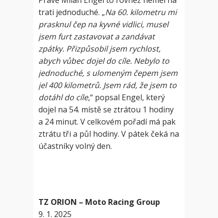
Právě Milan Engel to rovněž neměl na
trati jednoduché. „
Na 60. kilometru mi
prasknul čep na kyvné vidlici, musel
jsem furt zastavovat a zandávat
zpátky. Přizpůsobil jsem rychlost,
abych vůbec dojel do cíle. Nebylo to
jednoduché, s ulomeným čepem jsem
jel 400 kilometrů. Jsem rád, že jsem to
dotáhl do cíle
,“ popsal Engel, který
dojel na 54. místě se ztrátou 1 hodiny
a 24 minut. V celkovém pořadí má pak
ztrátu tři a půl hodiny. V pátek čeká na
účastníky volný den.
TZ ORION – Moto Racing Group
9. 1. 2025