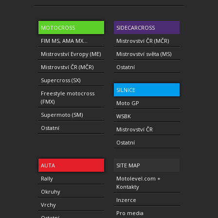
MOTOCROSS
SIDECARCROSS
FIM MS, AMA MX...
Mistrovství ČR (MČR)
Mistrovství Evropy (ME)
Mistrovství světa (MS)
Mistrovství ČR (MČR)
Ostatní
Supercross (SX)
SILNICE
Freestyle motocross
(FMX)
Moto GP
Supermoto (SM)
WSBK
Ostatní
Mistrovství ČR
Ostatní
AUTA
SITE MAP
Rally
Motolevel.com +
Kontakty
Okruhy
Inzerce
Vrchy
Pro media
Ostatní