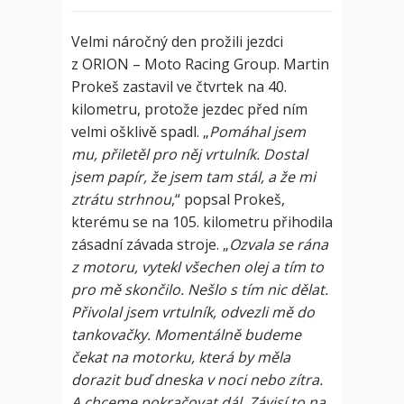
Velmi náročný den prožili jezdci
z ORION – Moto Racing Group. Martin
Prokeš zastavil ve čtvrtek na 40.
kilometru, protože jezdec před ním
velmi ošklivě spadl. „
Pomáhal jsem
mu, přiletěl pro něj vrtulník. Dostal
jsem papír, že jsem tam stál, a že mi
ztrátu strhnou
,“ popsal Prokeš,
kterému se na 105. kilometru přihodila
zásadní závada stroje. „
Ozvala se rána
z motoru, vytekl všechen olej a tím to
pro mě skončilo. Nešlo s tím nic dělat.
Přivolal jsem vrtulník, odvezli mě do
tankovačky. Momentálně budeme
čekat na motorku, která by měla
dorazit buď dneska v noci nebo zítra.
A chceme pokračovat dál. Závisí to na