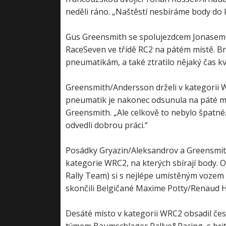
neděli ráno. „Naštěstí nesbíráme body do 
Gus Greensmith se spolujezdcem Jonasem 
RaceSeven ve třídě RC2 na pátém místě. B
pneumatikám, a také ztratilo nějaký čas k
Greensmith/Andersson drželi v kategorii W
pneumatik je nakonec odsunula na páté mís
Greensmith. „Ale celkově to nebylo špatné.
odvedli dobrou práci.“
Posádky Gryazin/Aleksandrov a Greensmit
kategorie WRC2, na kterých sbírají body. 
Rally Team) si s nejlépe umístěným vozem 
skončili Belgičané Maxime Potty/Renaud 
Desáté místo v kategorii WRC2 obsadil česk