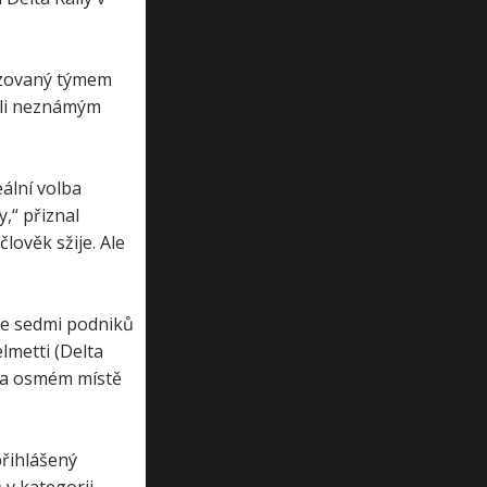
ozovaný týmem
ůli neznámým
ální volba
,“ přiznal
lověk sžije. Ale
ze sedmi podniků
lmetti (Delta
 na osmém místě
přihlášený