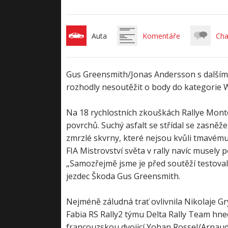
Auta
Komentáře
Cha
Gus Greensmith/Jonas Andersson s dalším 
rozhodly nesoutěžit o body do kategorie 
Na 18 rychlostních zkouškách Rallye Monte
povrchů. Suchý asfalt se střídal se zasněž
zmrzlé skvrny, které nejsou kvůli tmavému
FIA Mistrovství světa v rally navíc musel
„Samozřejmě jsme je před soutěží testovali
jezdec Škoda Gus Greensmith.
Nejméně záludná trať ovlivnila Nikolaje G
Fabia RS Rally2 týmu Delta Rally Team hned o
francouzskou dvojicí Yohan Rossel/Arnaud