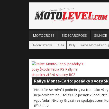
MOTOCROSS
SIDECARCROSS
SILNICE
Úvodní stránka
Auta
Rally
Rallye Monte-Carlo: 
Rallye Monte-Carlo: posádky s vozy Šk
Neustále se měnící podmínky na trati jako vždy 
nepředvídatelnou soutěž. Z posádek jedoucích 
vypořádali Nikolay Gryazin se spolujezdcem Kon
třídě RC2.