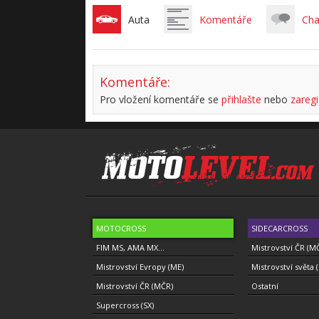
Auta
Komentáře
Cha
Komentáře:
Pro vložení komentáře se
přihlašte
nebo
zaregi
MOTOCROSS
SIDECARCROSS
FIM MS, AMA MX...
Mistrovství ČR (M
Mistrovství Evropy (ME)
Mistrovství světa 
Mistrovství ČR (MČR)
Ostatní
Supercross (SX)