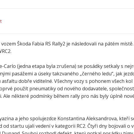
t
vozem Škoda Fabia RS Rally2 je následovali na pátém místě
WRC2.
-Carlo (jedna etapa byla zrušena) se posádky setkaly s nej
enými pasážemi a úseky takzvaného „černého ledu“, jak jezdci
 asfaltu dobře viditelné. Všechny vozy s pohonem všech kol
y poprvé použít pneumatiky od nového dodavatele, společnos
. Ale některé podmínky během rally pro nás byly úplně nové,
ryazina a jeho spolujezdce Konstantina Aleksandrova, kteří 
d startu ujali vedení v kategorii RC2. Čtyři dny bojovali o ví
 Dunand. Souboj rozhodl defekt, který potkal posádku týmu 