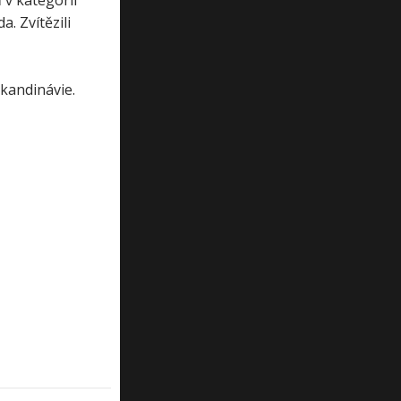
v kategorii
. Zvítězili
Skandinávie.