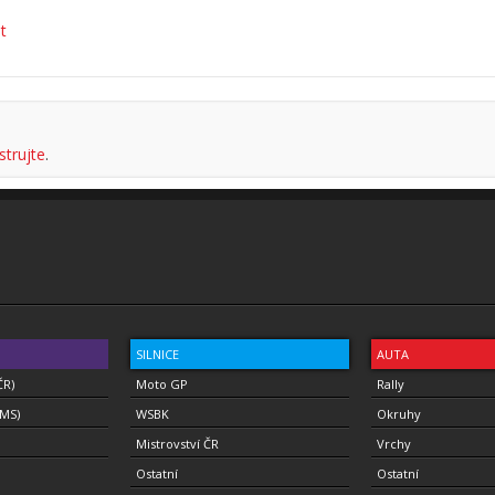
t
strujte
.
SILNICE
AUTA
ČR)
Moto GP
Rally
(MS)
WSBK
Okruhy
Mistrovství ČR
Vrchy
Ostatní
Ostatní