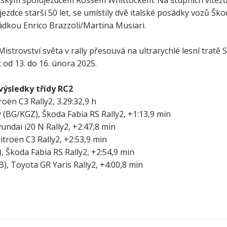
tským spolujezdcem Rossem Whittockem. Na stupních vítězů 
dce starší 50 let, se umístily dvě italské posádky vozů Škoda
ádkou Enrico Brazzoli/Martina Musiari.
Mistrovství světa v rally přesouvá na ultrarychlé lesní tratě 
 od 13. do 16. února 2025.
 výsledky třídy RC2
oën C3 Rally2, 3.29:32,9 h
 (BG/KGZ), Škoda Fabia RS Rally2, +1:13,9 min
Hyundai i20 N Rally2, +2:47,8 min
itroën C3 Rally2, +2:53,9 min
 Škoda Fabia RS Rally2, +2:54,9 min
), Toyota GR Yaris Rally2, +4:00,8 min