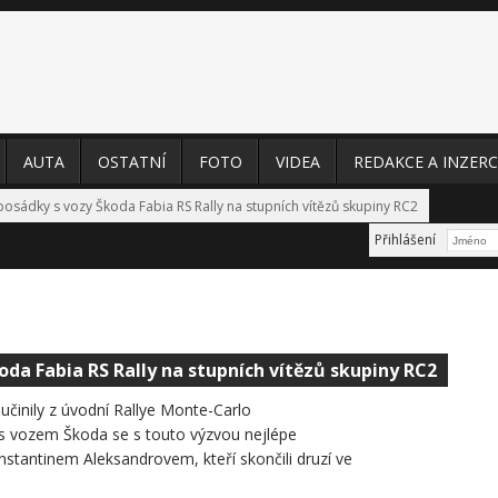
AUTA
OSTATNÍ
FOTO
VIDEA
REDAKCE A INZERC
posádky s vozy Škoda Fabia RS Rally na stupních vítězů skupiny RC2
Přihlášení
oda Fabia RS Rally na stupních vítězů skupiny RC2
učinily z úvodní Rallye Monte-Carlo
s vozem Škoda se s touto výzvou nejlépe
stantinem Aleksandrovem, kteří skončili druzí ve