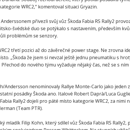
kategorie WRC2,“ komentoval situaci Gryazin.
Anderssonem přivezli svůj vůz Škoda Fabia RS Rally2 prov
ritsko-švédské duo se potýkalo s nastavením, především kv
vůli problémům se senzory.
RC2 třetí pozici až do závěrečné power stage. Ne zrovna ide
to. „Škoda že jsem si nevzal ještě jednu pneumatiku s hroty
 Přechod do nového týmu vyžaduje nějaký čas, než se s ním č
h/Andersson nenominovaly Rallye Monte-Carlo jako jeden 
Ostatní posádky Škoda ano. Italové Robert Daprà/Luca Guglie
Fabia Rally2 dojeli pro páté místo kategorie WRC2, za nimi
Herman (Team PTR).
ý mladík Filip Kohn, který sdílel vůz Škoda Fabia RS Rally2, 