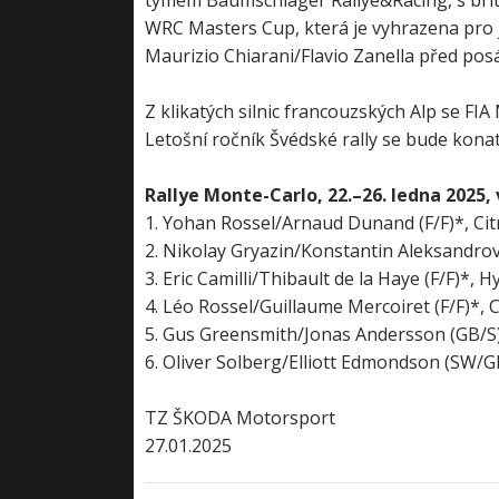
týmem Baumschlager Rallye&Racing, s bri
WRC Masters Cup, která je vyhrazena pro jez
Maurizio Chiarani/Flavio Zanella před pos
Z klikatých silnic francouzských Alp se FIA 
Letošní ročník Švédské rally se bude konat
Rallye Monte-Carlo, 22.–26. ledna 2025,
1. Yohan Rossel/Arnaud Dunand (F/F)*, Citr
2. Nikolay Gryazin/Konstantin Aleksandrov
3. Eric Camilli/Thibault de la Haye (F/F)*, 
4. Léo Rossel/Guillaume Mercoiret (F/F)*, C
5. Gus Greensmith/Jonas Andersson (GB/S),
6. Oliver Solberg/Elliott Edmondson (SW/GB
TZ ŠKODA Motorsport
27.01.2025