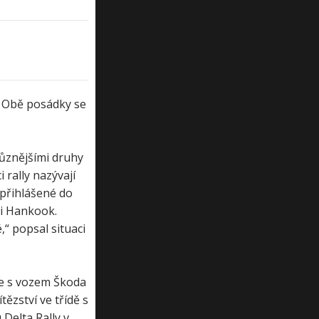
. Obě posádky se
různějšími druhy
 rally nazývají
 přihlášené do
ti Hankook.
“ popsal situaci
se s vozem Škoda
tězství ve třídě s
Delta Rally v