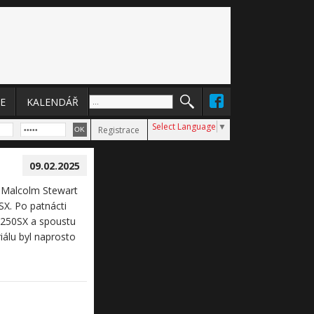
E
KALENDÁŘ
Select Language
▼
Registrace
09.02.2025
k Malcolm Stewart
SX. Po patnácti
ě 250SX a spoustu
iálu byl naprosto