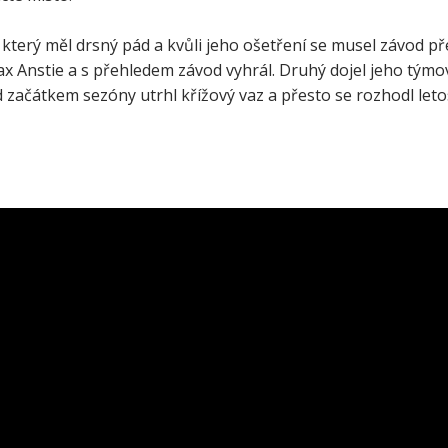
 který měl drsný pád a kvůli jeho ošetření se musel závod př
ax Anstie a s přehledem závod vyhrál. Druhý dojel jeho týmo
d začátkem sezóny utrhl křížový vaz a přesto se rozhodl leto