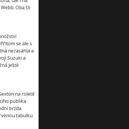
ona, tak i na
 Webb. Oba šli
množství
Přitom se ale s
ádná nezasáhla a
oji Suzuki a
žná ještě
 Sexton na roletě
cího publika
ední brzda.
ervenou tabulku