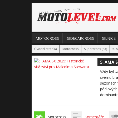
MOTOCROSS
SIDECARCROSS
SILNICE
Úvodní stránka
Motocross
Supercross (SX)
5. 
5. AMA S
Vždy byl t
svému brat
sezónách v
pódiových 
dominantní
Motocross
Komentáře