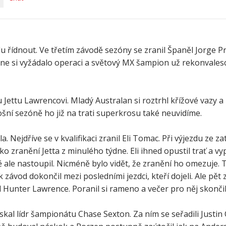
u řídnout. Ve třetím závodě sezóny se zranil Španěl Jorge P
ene si vyžádalo operaci a světový MX šampion už rekonvales
u Jettu Lawrencovi. Mladý Australan si roztrhl křížové vazy a
ošní sezóně ho již na trati superkrosu také neuvidíme.
Nejdříve se v kvalifikaci zranil Eli Tomac. Při výjezdu ze z
 zranění Jetta z minulého týdne. Eli ihned opustil trať a vy
 ale nastoupil. Nicméně bylo vidět, že zranění ho omezuje. 
k závod dokončil mezi posledními jezdci, kteří dojeli. Ale pět
dl Hunter Lawrence. Poranil si rameno a večer pro něj skončil
kal lídr šampionátu Chase Sexton. Za ním se seřadili Justin