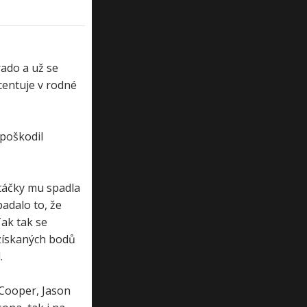
rado a už se
centuje v rodné
 poškodil
atáčky mu spadla
padalo to, že
Tak tak se
 získaných bodů
.
 Cooper, Jason