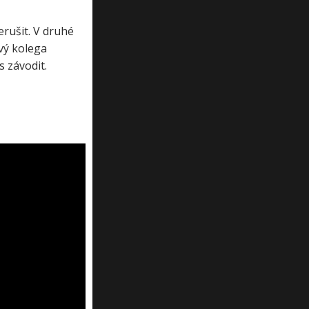
erušit. V druhé
vý kolega
s závodit.