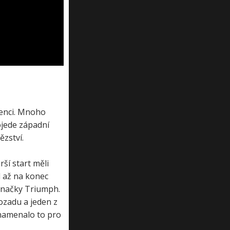
renci. Mnoho
ojede západní
ězství.
ší start měli
l až na konec
 značky Triumph.
ozadu a jeden z
znamenalo to pro