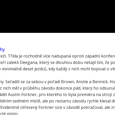
hy
břeží. Třída je rozhodně více nadupaná oproti západní konfe
ří zalekli Deegana, který se dlouhou dobu netajil tím, že p
 minimálně deset jezdců, kdy každý z nich mohl bojovat o vít
y. Seřadili se za sebou v pořadí Brown, Anstie a Bennick. Hor
 z nich měl v průběhu závodu dokonce pád, který ho odsunu
ěl Austin Forkner, pro kterého to byla premiéra na stroji
lidním sedmém místě, ale po restartu závodu rychle klesal d
Evidentně otřesený Forkner sice v závodě pokračoval, ale 
cté místo.