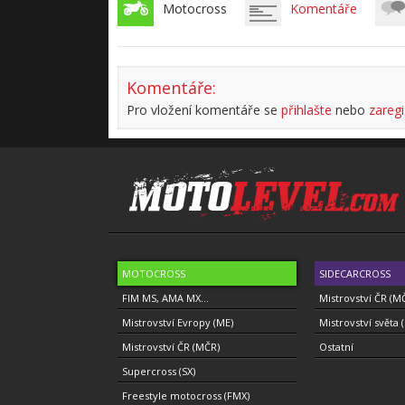
Motocross
Komentáře
Komentáře:
Pro vložení komentáře se
přihlašte
nebo
zaregi
MOTOCROSS
SIDECARCROSS
FIM MS, AMA MX...
Mistrovství ČR (M
Mistrovství Evropy (ME)
Mistrovství světa 
Mistrovství ČR (MČR)
Ostatní
Supercross (SX)
Freestyle motocross (FMX)