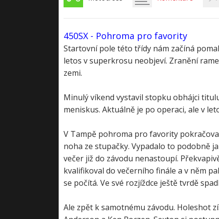
450SX - Pohroma pro favority
Startovní pole této třídy nám začíná pomal
letos v superkrosu neobjeví. Zranění ram
zemi.
Minulý víkend vystavil stopku obhájci titul
meniskus. Aktuálně je po operaci, ale v let
V Tampě pohroma pro favority pokračovala. 
noha ze stupačky. Vypadalo to podobně jako
večer již do závodu nenastoupí. Překvapivě
kvalifikoval do večerního finále a v něm pa
se počítá. Ve své rozjíždce ještě tvrdě spa
Ale zpět k samotnému závodu. Holeshot zís