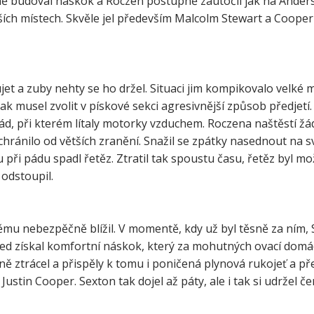
ě budoval náskok a Roczen postupně zaútočil jak na Anders
lších místech. Skvěle jel především Malcolm Stewart a Cooper
et a zuby nehty se ho držel. Situaci jim kompikovalo velké 
k musel zvolit v pískové sekci agresivnější způsob předjetí. 
 pád, při kterém lítaly motorky vzduchem. Roczena naštěstí ž
chránilo od větších zranění. Snažil se zpátky nasednout na sv
 při pádu spadl řetěz. Ztratil tak spoustu času, řetěz byl mo
odstoupil.
 němu nebezpěčně blížil. V momentě, kdy už byl těsně za ním,
hned získal komfortní náskok, který za mohutných ovací domá
ně ztrácel a přispěly k tomu i poničená plynová rukojeť a př
stin Cooper. Sexton tak dojel až páty, ale i tak si udržel č