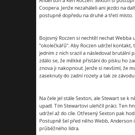
Anderson a Ken Roczen. Sexton si postupn
Coopera. Jenže nezaháleli ani jezdci na da
postupně dopředu na druhé a třetí místo.
Bojovný Roczen si nechtěl nechat Webba uj
"okolečkářů". Aby Roczen udržel kontakt, ta
jedním z nich srazil a následoval brutální
zdálo se, že měkké přistání do písku ho za
znova ji nakopnout. Jenže si nevšiml, že mu
zaseknuty do zadní rozety a tak ze závodu 
Na čele jel stále Sexton, ale Stewart se k
upadl. Tím Stewartovi ulehčíl práci. Ten 
udržel až do cíle. Otřesený Sexton pak hod
Postupně šel před něho Webb, Anderson i Ju
průběžného lídra.