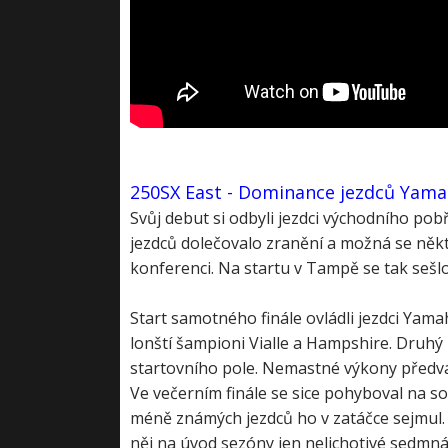
250SX East - Dominance jezdců Yama
Svůj debut si odbyli jezdci východního po
jezdců dolečovalo zranění a možná se někte
konferenci. Na startu v Tampě se tak sešlo
Start samotného finále ovládli jezdci Yamah
lonští šampioni Vialle a Hampshire. Druhý
startovního pole. Nemastné výkony předvád
Ve večerním finále se sice pohyboval na so
méně známých jezdců ho v zatáčce sejmul. 
něj na úvod sezóny jen nelichotivé sedmná