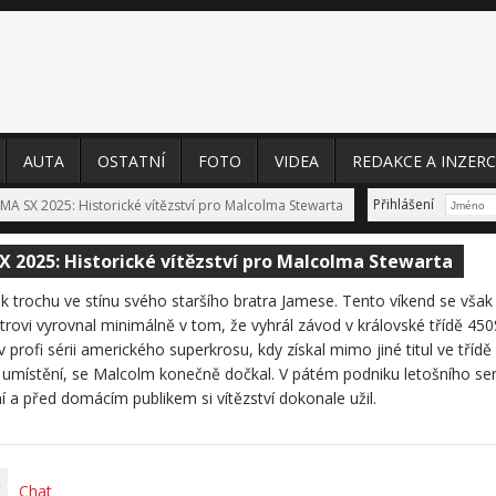
AUTA
OSTATNÍ
FOTO
VIDEA
REDAKCE A INZERC
Přihlášení
AMA SX 2025: Historické vítězství pro Malcolma Stewarta
X 2025: Historické vítězství pro Malcolma Stewarta
ak trochu ve stínu svého staršího bratra Jamese. Tento víkend se vša
rovi vyrovnal minimálně v tom, že vyhrál závod v královské třídě 450
 profi sérii amerického superkrosu, kdy získal mimo jiné titul ve tříd
umístění, se Malcolm konečně dočkal. V pátém podniku letošního ser
 a před domácím publikem si vítězství dokonale užil.
Chat