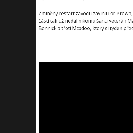
Zmíněný restart závodu zavinil lídr Brown,
části tak už nedal nikomu šanci veterán M
Bennick a třetí Mcadoo, který si týden pře