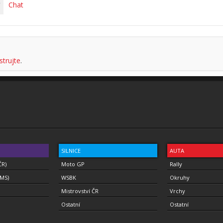
Chat
strujte
.
SILNICE
AUTA
ČR)
Moto GP
Rally
(MS)
WSBK
Okruhy
Mistrovství ČR
Vrchy
Ostatní
Ostatní