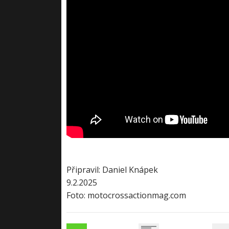
Připravil: Daniel Knápek
9.2.2025
Foto: motocrossactionmag.com