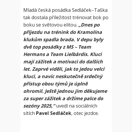
Mladá česká posádka Sedláček–Taška
tak dostala příležitost trénovat bok po
boku se světovou elitou.
„Dnes po
příjezdu na trénink do Kramolína
klukům spadla brada. V depu byly
dvě top posádky z MS – Team
Hermans a Team Lielbārdis. Kluci
mají zážitek a motivaci do dalších
let. Zaprvé viděli, jak to jedou velcí
kluci, a navíc neskutečně srdečný
přístup obou týmů je úplně
ohromil. Ještě jednou jim děkujeme
za super zážitek a držíme palce do
sezóny 2025,“
uvedl na sociálních
sítích
Pavel Sedláček
, otec jezdce.