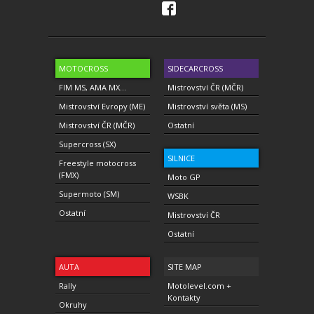
MOTOCROSS
SIDECARCROSS
FIM MS, AMA MX...
Mistrovství ČR (MČR)
Mistrovství Evropy (ME)
Mistrovství světa (MS)
Mistrovství ČR (MČR)
Ostatní
Supercross (SX)
SILNICE
Freestyle motocross
(FMX)
Moto GP
Supermoto (SM)
WSBK
Ostatní
Mistrovství ČR
Ostatní
AUTA
SITE MAP
Rally
Motolevel.com +
Kontakty
Okruhy