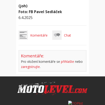
(joh)
Foto: FB Pavel Sedláček
6.4.2025
Komentáře
Chat
Komentáře:
Pro vložení komentáře se
přihlašte
nebo
zaregistrujte
.