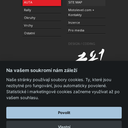
AUTA
SITE MAP
Rally
Motolevel.com +
Kontakty
Okruhy
Inzerce
Vrchy
Pro media
Ostatní
DESIGN / CODING
Na vašem soukromí nám záleží
Naše stránky používají soubory cookies. Ty, které jsou
nezbytné pro fungování, jsou automaticky povolené.
Statistické i marketingové cookies začneme využívat až po
© 2010-2021 Copyright Motolevel. Všechna práva
vyhrazena.
Podmínky a prohlášení - ochrana
vašem souhlasu.
soukromí.
Zásady ochrany osobních údajů.
ISSN 1805-
3696
Povolit
Vlastní