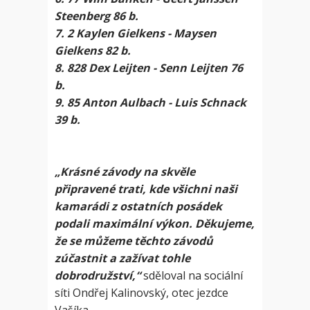
Steenberg 86 b.
7. 2 Kaylen Gielkens - Maysen
Gielkens 82 b.
8. 828 Dex Leijten - Senn Leijten 76
b.
9. 85 Anton Aulbach - Luis Schnack
39 b.
„Krásné závody na skvěle
připravené trati, kde všichni naši
kamarádi z ostatních posádek
podali maximální výkon. Děkujeme,
že se můžeme těchto závodů
zúčastnit a zažívat tohle
dobrodružství,“
sděloval na sociální
síti Ondřej Kalinovský, otec jezdce