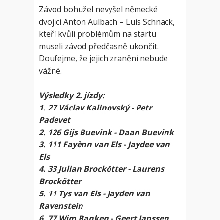
Závod bohužel nevyšel německé
dvojici Anton Aulbach – Luis Schnack,
kteří kvůli problémům na startu
museli závod předčasně ukončit.
Doufejme, že jejich zranění nebude
vážné.
Výsledky 2. jízdy:
1. 27 Václav Kalinovský - Petr
Padevet
2. 126 Gijs Buevink - Daan Buevink
3. 111 Fayènn van Els - Jaydee van
Els
4. 33 Julian Brockötter - Laurens
Brockötter
5. 11 Tys van Els - Jayden van
Ravenstein
6. 77 Wim Banken - Geert Janssen