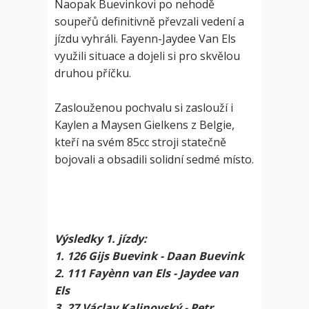
Naopak Buevinkovi po nehodě
soupeřů definitivně převzali vedení a
jízdu vyhráli. Fayenn-Jaydee Van Els
využili situace a dojeli si pro skvělou
druhou příčku.
Zaslouženou pochvalu si zaslouží i
Kaylen a Maysen Gielkens z Belgie,
kteří na svém 85cc stroji statečně
bojovali a obsadili solidní sedmé místo.
Výsledky 1. jízdy:
1. 126 Gijs Buevink - Daan Buevink
2. 111 Fayènn van Els - Jaydee van
Els
3. 27 Václav Kalinovský - Petr