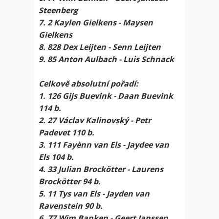
Steenberg
7. 2 Kaylen Gielkens - Maysen
Gielkens
8. 828 Dex Leijten - Senn Leijten
9. 85 Anton Aulbach - Luis Schnack
Celkově absolutní pořadí:
1. 126 Gijs Buevink - Daan Buevink
114 b.
2. 27 Václav Kalinovský - Petr
Padevet 110 b.
3. 111 Fayènn van Els - Jaydee van
Els 104 b.
4. 33 Julian Brockötter - Laurens
Brockötter 94 b.
5. 11 Tys van Els - Jayden van
Ravenstein 90 b.
6. 77 Wim Banken - Geert Janssen