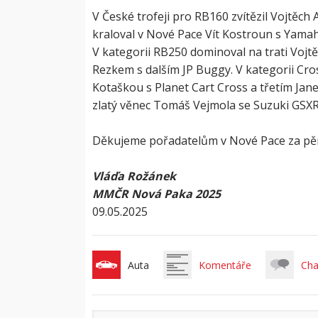
V České trofeji pro RB160 zvítězil Vojtě
kraloval v Nové Pace Vít Kostroun s Yam
V kategorii RB250 dominoval na trati Voj
Rezkem s dalším JP Buggy. V kategorii Cr
Kotaškou s Planet Cart Cross a třetím Jan
zlatý věnec Tomáš Vejmola se Suzuki GSX
Děkujeme pořadatelům v Nové Pace za pěn
Vláďa Rožánek
MMČR Nová Paka 2025
09.05.2025
Auta
Komentáře
Cha