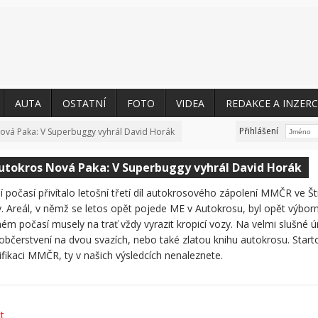
AUTA
OSTATNÍ
FOTO
VIDEA
REDAKCE A INZERC
Přihlášení
vá Paka: V Superbuggy vyhrál David Horák
tokros Nová Paka: V Superbuggy vyhrál David Horák
í počasí přivítalo letošní třetí díl autokrosového zápolení MMČR ve Št
 Areál, v němž se letos opět pojede ME v Autokrosu, byl opět výborn
ném počasí musely na trať vždy vyrazit kropicí vozy. Na velmi slušné ú
 občerstvení na dvou svazích, nebo také zlatou knihu autokrosu. Startov
fikaci MMČR, ty v našich výsledcích nenaleznete.
t