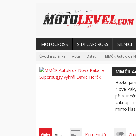
MOTOCROSS
SIDECARCROSS
SILNICE
Úvodní stránka
Auta
Ostatní
MMČR Autokros No
MMČR Au
Hezké jarn
Nové Paky.
při sluneč
zakoupit i
mimo klasi
Auta
Komentáře
Cha