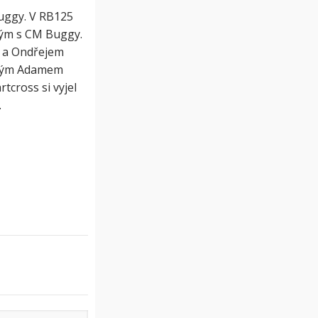
uggy. V RB125
kým s CM Buggy.
y a Ondřejem
ruhým Adamem
tcross si vyjel
.