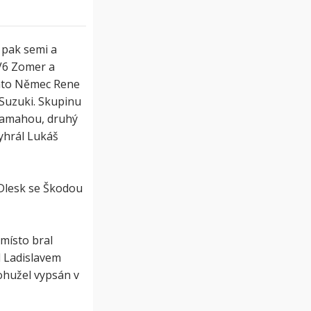
 pak semi a
 V6 Zomer a
lato Němec Rene
Suzuki. Skupinu
 Yamahou, druhý
vyhrál Lukáš
 Dlesk se Škodou
 místo bral
 Ladislavem
ohužel vypsán v