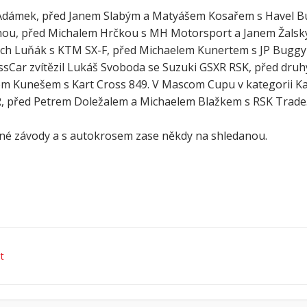
ch Adámek, před Janem Slabým a Matyášem Kosařem s Havel B
ahou, před Michalem Hrčkou s MH Motorsport a Janem Žals
těch Luňák s KTM SX-F, před Michaelem Kunertem s JP Bugg
ossCar zvítězil Lukáš Svoboda se Suzuki GSXR RSK, před d
em Kunešem s Kart Cross 849. V Mascom Cupu v kategorii Kar
R, před Petrem Doležalem a Michaelem Blažkem s RSK Trade
é závody a s autokrosem zase někdy na shledanou.
t