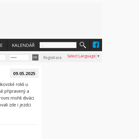
E
KALENDÁŘ
Select Language
▼
Registrace
09.05.2025
ikovské rokli u
ě připravený a
rovni mohli diváci
ali zde i jezdci