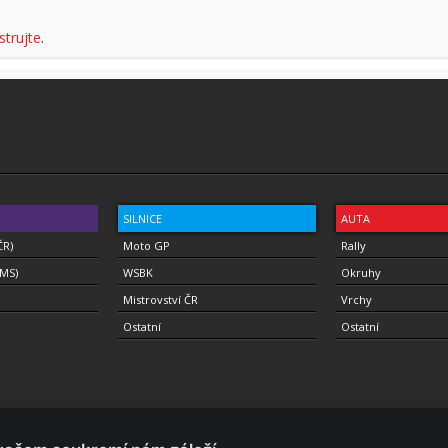
strujte
.
SILNICE
AUTA
ČR)
Moto GP
Rally
(MS)
WSBK
Okruhy
Mistrovství ČR
Vrchy
Ostatní
Ostatní