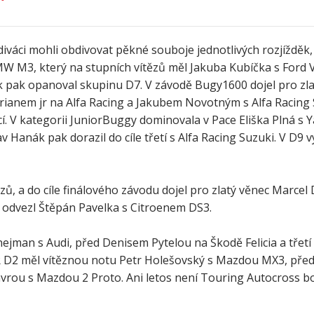
iváci mohli obdivovat pěkné souboje jednotlivých rozjížděk,
BMW M3, který na stupních vítězů měl Jakuba Kubíčka s Ford
k pak opanoval skupinu D7. V závodě Bugy1600 dojel pro z
rianem jr na Alfa Racing a Jakubem Novotným s Alfa Racing 
cí. V kategorii JuniorBuggy dominovala v Pace Eliška Plná s
av Hanák pak dorazil do cíle třetí s Alfa Racing Suzuki. V D9 
ů, a do cíle finálového závodu dojel pro zlatý věnec Marcel
z odvezl Štěpán Pavelka s Citroenem DS3.
nejman s Audi, před Denisem Pytelou na Škodě Felicia a třetí
 D2 měl vítěznou notu Petr Holešovský s Mazdou MX3, před
rou s Mazdou 2 Proto. Ani letos není Touring Autocross b