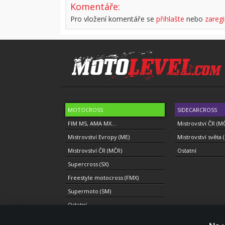
Komentáře:
Pro vložení komentáře se
přihlašte
nebo
zaregi
MOTOCROSS
SIDECARCROSS
FIM MS, AMA MX...
Mistrovství ČR (M
Mistrovství Evropy (ME)
Mistrovství světa 
Mistrovství ČR (MČR)
Ostatní
Supercross (SX)
Freestyle motocross (FMX)
Supermoto (SM)
Ostatní