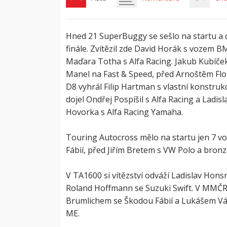
Hned 21 SuperBuggy se sešlo na startu a d
finále. Zvítězil zde David Horák s vozem 
Maďara Totha s Alfa Racing. Jakub Kubíče
Manel na Fast & Speed, před Arnoštěm Flo
D8 vyhrál Filip Hartman s vlastní konstruk
dojel Ondřej Pospíšil s Alfa Racing a Ladisl
Hovorka s Alfa Racing Yamaha.
Touring Autocross mělo na startu jen 7 voz
Fábií, před Jiřím Bretem s VW Polo a bron
V TA1600 si vítězství odváží Ladislav Hons
Roland Hoffmann se Suzuki Swift. V MMČR
Brumlichem se Škodou Fábií a Lukášem Váv
ME.