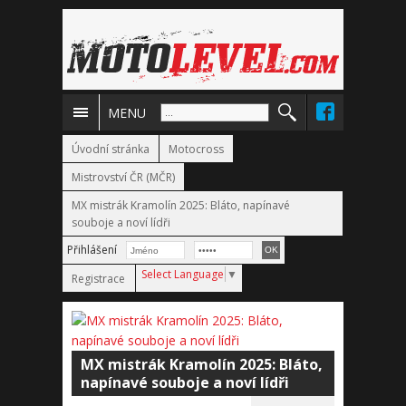
MENU
Úvodní stránka
Motocross
Mistrovství ČR (MČR)
MX mistrák Kramolín 2025: Bláto, napínavé
souboje a noví lídři
Přihlášení
Select Language
▼
Registrace
MX mistrák Kramolín 2025: Bláto,
napínavé souboje a noví lídři