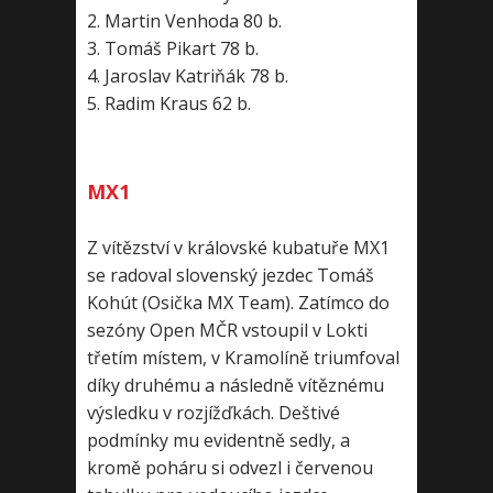
2. Martin Venhoda 80 b.
3. Tomáš Pikart 78 b.
4. Jaroslav Katriňák 78 b.
5. Radim Kraus 62 b.
MX1
Z vítězství v královské kubatuře MX1
se radoval slovenský jezdec Tomáš
Kohút (Osička MX Team). Zatímco do
sezóny Open MČR vstoupil v Lokti
třetím místem, v Kramolíně triumfoval
díky druhému a následně vítěznému
výsledku v rozjížďkách. Deštivé
podmínky mu evidentně sedly, a
kromě poháru si odvezl i červenou