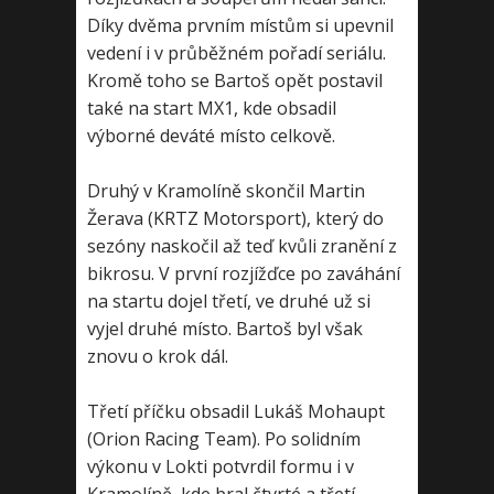
Díky dvěma prvním místům si upevnil
vedení i v průběžném pořadí seriálu.
Kromě toho se Bartoš opět postavil
také na start MX1, kde obsadil
výborné deváté místo celkově.
Druhý v Kramolíně skončil Martin
Žerava (KRTZ Motorsport), který do
sezóny naskočil až teď kvůli zranění z
bikrosu. V první rozjížďce po zaváhání
na startu dojel třetí, ve druhé už si
vyjel druhé místo. Bartoš byl však
znovu o krok dál.
Třetí příčku obsadil Lukáš Mohaupt
(Orion Racing Team). Po solidním
výkonu v Lokti potvrdil formu i v