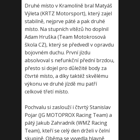
Druhé místo v Kramolíně bral Matyáš
Výleta (KRTZ Motorsport), který zajel
stabilně, nejprve páté a pak druhé
místo. Na stupních vítězů ho doplnil
Adam Hruška (Team Motokrosová
škola CZ), který se předvedl v opravdu
bojovném duchu. První jízdu
absolvoval s nefunkční přední brzdou,
přesto si dojel pro důležité body za
čtvrté místo, a díky taktéž skvělému
výkonu ve druhé jízdě mu patří
celkové třetí místo.
Pochvalu si zaslouží i čtvrtý Stanislav
Pojar (JG MOTOPROX Racing Team) a
pátý Jakub Zahradník (WMZ Racing
Team), kteří se celý den drželi v čelní
skupině. Oběma se vyvedla hlavně