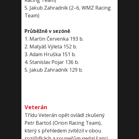
Racing Team)
5. Jakub Zahradník (2–6, WMZ Racing
Team)
Průběžně v sezóně
1. Martin Červenka 193 b.
2. Matyáš Výleta 152 b.
3. Adam Hruška 151 b.
4. Stanislav Pojar 136 b.
5. Jakub Zahradník 129 b.
Veterán
Třídu Veterán opět ovládl zkušený
Petr Bartoš (Orion Racing Team),
který s přehledem zvítězil v obou
rozjížďkách a soupeřům nedal šanci.