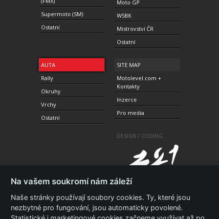
(FMX)
Moto GP
Supermoto (SM)
WSBK
Ostatní
Mistrovství ČR
Ostatní
AUTA
SITE MAP
Rally
Motolevel.com +
Kontakty
Okruhy
Inzerce
Vrchy
Pro media
Ostatní
DESIGN / CODING
Na vašem soukromí nám záleží
Naše stránky používají soubory cookies. Ty, které jsou
nezbytné pro fungování, jsou automaticky povolené.
Statistické i marketingové cookies začneme využívat až po
© 2010-2021 Copyright Motolevel. Všechna práva