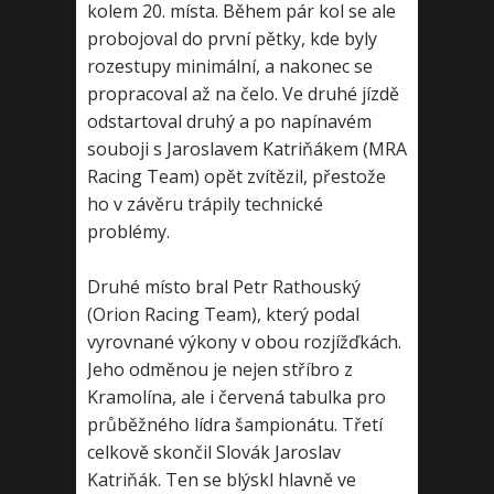
kolem 20. místa. Během pár kol se ale
probojoval do první pětky, kde byly
rozestupy minimální, a nakonec se
propracoval až na čelo. Ve druhé jízdě
odstartoval druhý a po napínavém
souboji s Jaroslavem Katriňákem (MRA
Racing Team) opět zvítězil, přestože
ho v závěru trápily technické
problémy.
Druhé místo bral Petr Rathouský
(Orion Racing Team), který podal
vyrovnané výkony v obou rozjížďkách.
Jeho odměnou je nejen stříbro z
Kramolína, ale i červená tabulka pro
průběžného lídra šampionátu. Třetí
celkově skončil Slovák Jaroslav
Katriňák. Ten se blýskl hlavně ve