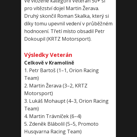
Ve vložené kategorii Veterán 50+ si
pro vítězství dojel Martin Žerava.
Druhý skončil Roman Skalka, který si
díky tomu upevnil vedení v průběžném
hodnocení. Třetí místo obsadil Petr
Dokoupil (KRTZ Motorsport).
Výsledky Veterán
Celkově v Kramolíně
1. Petr Bartoš (1–1, Orion Racing
Team)
2. Martin Žerava (3–2, KRTZ
Motorsport)
3. Lukáš Mohaupt (4–3, Orion Racing
Team)
4. Martin Trávníček (6–4)
5. Zdeněk Blábolil (5–5, Promoto
Husqvarna Racing Team)