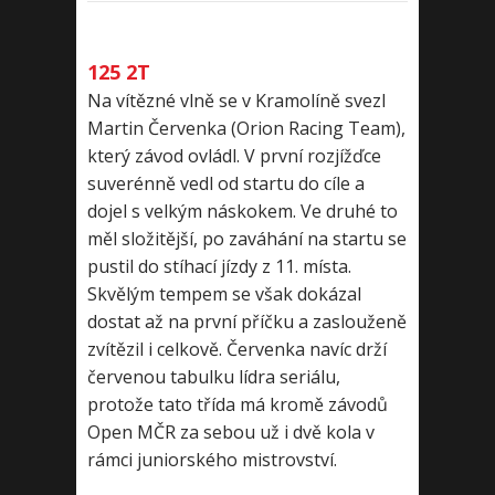
125 2T
Na vítězné vlně se v Kramolíně svezl
Martin Červenka (Orion Racing Team),
který závod ovládl. V první rozjížďce
suverénně vedl od startu do cíle a
dojel s velkým náskokem. Ve druhé to
měl složitější, po zaváhání na startu se
pustil do stíhací jízdy z 11. místa.
Skvělým tempem se však dokázal
dostat až na první příčku a zaslouženě
zvítězil i celkově. Červenka navíc drží
červenou tabulku lídra seriálu,
protože tato třída má kromě závodů
Open MČR za sebou už i dvě kola v
rámci juniorského mistrovství.