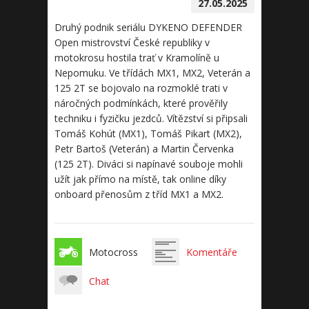
27.05.2025
Druhý podnik seriálu DYKENO DEFENDER
Open mistrovství České republiky v
motokrosu hostila trať v Kramolíně u
Nepomuku. Ve třídách MX1, MX2, Veterán a
125 2T se bojovalo na rozmoklé trati v
náročných podmínkách, které prověřily
techniku i fyzičku jezdců. Vítězství si připsali
Tomáš Kohút (MX1), Tomáš Pikart (MX2),
Petr Bartoš (Veterán) a Martin Červenka
(125 2T). Diváci si napínavé souboje mohli
užít jak přímo na místě, tak online díky
onboard přenosům z tříd MX1 a MX2.
Motocross
Komentáře
Chat