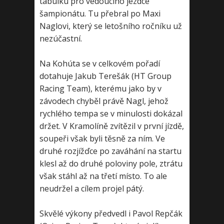
tabulku pro vedoucího jezdce
šampionátu. Tu přebral po Maxi
Naglovi, který se letošního ročníku už
nezúčastní.
Na Kohúta se v celkovém pořadí
dotahuje Jakub Terešák (HT Group
Racing Team), kterému jako by v
závodech chyběl právě Nagl, jehož
rychlého tempa se v minulosti dokázal
držet. V Kramolíně zvítězil v první jízdě,
soupeři však byli těsně za ním. Ve
druhé rozjížďce po zaváhání na startu
klesl až do druhé poloviny pole, ztrátu
však stáhl až na třetí místo. To ale
neudržel a cílem projel pátý.
Skvělé výkony předvedl i Pavol Repčák