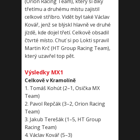
(Orion Racing Team), který si díky
třetímu a druhému místu zajistil
celkové stříbro. Vidět byl také Václav
Kovář, jenž se blýskl hlavně ve druhé
jízdě, kde dojel třetí. Celkově obsadil
čtvrté místo. Chuť si po Lokti spravil
Martin Krč (HT Group Racing Team),
který uzavřel top pět.
Výsledky MX1
Celkově v Kramolíně
1. Tomáš Kohút (2–1, Osička MX
Team)
2. Pavol Repčák (3–2, Orion Racing
Team)
3. Jakub Terešák (1–5, HT Group
Racing Team)
4. Václav Kovář (5–3)