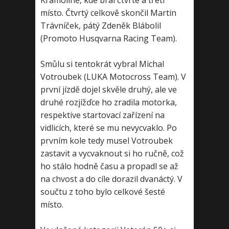
Kramolíně, kde bral čtvrté a třetí
místo. Čtvrtý celkově skončil Martin
Trávníček, pátý Zdeněk Blábolil
(Promoto Husqvarna Racing Team).
Smůlu si tentokrát vybral Michal
Votroubek (LUKA Motocross Team). V
první jízdě dojel skvěle druhý, ale ve
druhé rozjížďce ho zradila motorka,
respektive startovací zařízení na
vidlicích, které se mu nevycvaklo. Po
prvním kole tedy musel Votroubek
zastavit a vycvaknout si ho ručně, což
ho stálo hodně času a propadl se až
na chvost a do cíle dorazil dvanáctý. V
součtu z toho bylo celkové šesté
místo.