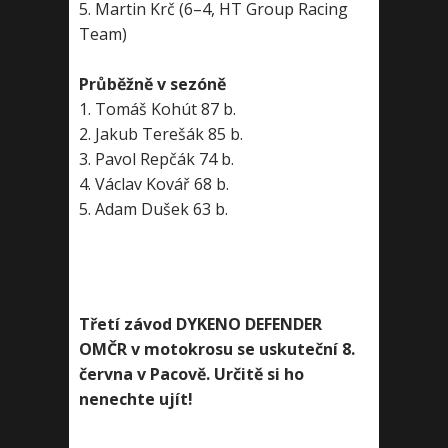
5. Martin Krč (6–4, HT Group Racing
Team)
Průběžně v sezóně
1. Tomáš Kohút 87 b.
2. Jakub Terešák 85 b.
3. Pavol Repčák 74 b.
4. Václav Kovář 68 b.
5. Adam Dušek 63 b.
Třetí závod DYKENO DEFENDER
OMČR v motokrosu se uskuteční 8.
června v Pacově. Určitě si ho
nenechte ujít!