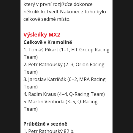
který v první rozjížďce dokonce
několik kol vedl. Nakonec z toho bylo
celkové sedmé místo.
Výsledky MX2
Celkově v Kramolíně
1. Tomáš Pikart (1–1, HT Group Racing
Team)
2. Petr Rathouský (2–3, Orion Racing
Team)
3. Jaroslav Katriňák (6–2, MRA Racing
Team)
4. Radim Kraus (4–4, Q-Racing Team)
5. Martin Venhoda (3–5, Q-Racing
Team)
Průběžně v sezóně
1. Petr Rathouský 82 b.