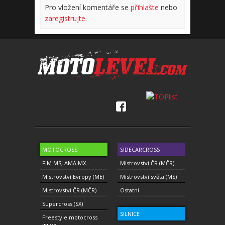
Pro vložení komentáře se
přihlašte
nebo
zaregistrujte
.
MOTOCROSS
SIDECARCROSS
FIM MS, AMA MX...
Mistrovství ČR (MČR)
Mistrovství Evropy (ME)
Mistrovství světa (MS)
Mistrovství ČR (MČR)
Ostatní
Supercross (SX)
SILNICE
Freestyle motocross