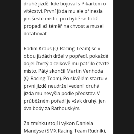
druhé jízdě, kde bojoval s Pikartem o
vítězství. První jízda mu ale přinesla
jen šesté místo, po chybě se totiž
propadl až téměř na chvost a musel
dotahovat.
Radim Kraus (Q-Racing Team) se v
obou jízdách držel v popředí, pokaždé
dojel čtvrtý a celkově mu patřilo čtvrté
místo. Pátý skončil Martin Venhoda
(Q-Racing Team). Po skvělém startu v
první jízdě neudržel vedení, druhá
jízda mu nevyšla podle představ. V
průběžném pořadí je však druhý, jen
dva body za Rathouským.
Za zmínku stojí i výkon Daniela
Mandyse (SMX Racing Team Rudník),