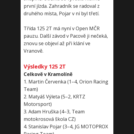
první jízda. Zahradník se radoval z
druhého místa, Pojar v ní byl třetí.
Třída 125 2T má nyní v Open MČR
pauzu. Další závod v Pacově ji nečeká,
znovu se objeví až při klání ve
Vranově.
Výsledky 125 2T
Celkově v Kramolíně
1. Martin Červenka (1–4, Orion Racing
Team)
2. Matyáš Výleta (5–2, KRTZ
Motorsport)
3. Adam Hruška (4–3, Team
motokrosová škola CZ)
4. Stanislav Pojar (3–4, JG MOTOPROX