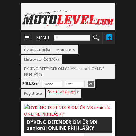
MENU
Úvodní stránka
Motocross
Mistrovství ČR (MČR)
DYKENO DEFENDER OM ČR MX seniorů: ONLINE
PŘIHLÁŠKY
Přihlášení
Select Language
▼
Registrace
DYKENO DEFENDER OM ČR MX
seniorů: ONLINE PŘIHLÁŠKY