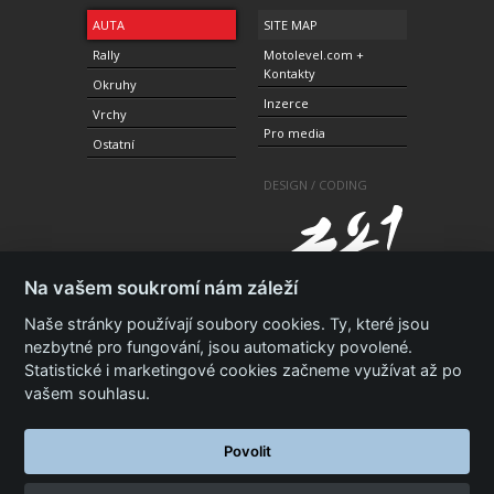
AUTA
SITE MAP
Rally
Motolevel.com +
Kontakty
Okruhy
Inzerce
Vrchy
Pro media
Ostatní
DESIGN / CODING
Na vašem soukromí nám záleží
Naše stránky používají soubory cookies. Ty, které jsou
nezbytné pro fungování, jsou automaticky povolené.
Statistické i marketingové cookies začneme využívat až po
© 2010-2021 Copyright Motolevel. Všechna práva
vyhrazena.
Podmínky a prohlášení - ochrana
vašem souhlasu.
soukromí.
Zásady ochrany osobních údajů.
ISSN 1805-
3696
Povolit