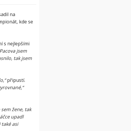
adil na
ampionát, kde se
í s nejlepšími
Pacova jsem
snilo, tak jsem
o,“
připustí.
vyrovnané,“
e sem žene, tak
táčce upadl
 také asi