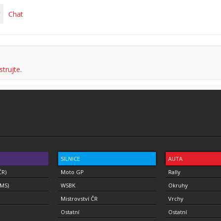
Chat
strujte
.
SILNICE
AUTA
ČR)
Moto GP
Rally
(MS)
WSBK
Okruhy
Mistrovství ČR
Vrchy
Ostatní
Ostatní