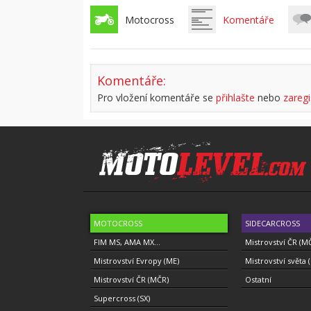
Motocross
Komentáře
Komentáře:
Pro vložení komentáře se
přihlašte
nebo
zaregi
MOTOCROSS
SIDECARCROSS
FIM MS, AMA MX...
Mistrovství ČR (M
Mistrovství Evropy (ME)
Mistrovství světa 
Mistrovství ČR (MČR)
Ostatní
Supercross (SX)