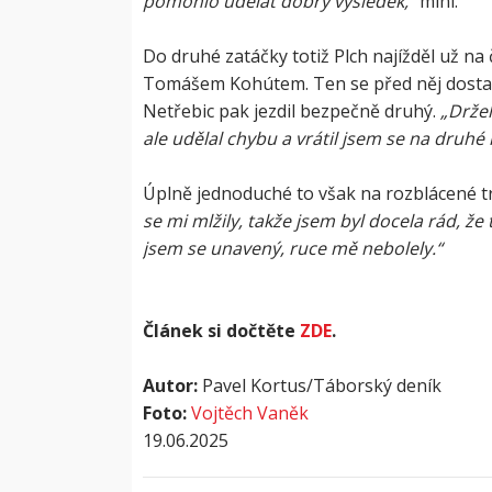
pomohlo udělat dobrý výsledek,“
míní.
Do druhé zatáčky totiž Plch najížděl už n
Tomášem Kohútem. Ten se před něj dostal
Netřebic pak jezdil bezpečně druhý.
„Držel
ale udělal chybu a vrátil jsem se na druhé 
Úplně jednoduché to však na rozblácené tra
se mi mlžily, takže jsem byl docela rád, že 
jsem se unavený, ruce mě nebolely.“
Článek si dočtěte
ZDE
.
Autor:
Pavel Kortus/Táborský deník
Foto:
Vojtěch Vaněk
19.06.2025