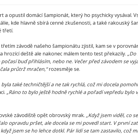
 a opustil domácí šampionát, který ho psychicky vysával. Vs
Itálie, kde hlavně sbírá cenné zkušenosti, a také rakouský š
třetí.
a třetím závodě našeho šampionátu zjistil, kam se v porovnán
 hrozící deště ale nakonec málem tento test překazily.
„Do 
e počasí buď přihlásím, nebo ne. Večer před závodem se vyja
začala průtrž mračen,“
rozesměje se.
 byla také techničtější a ne tak rychlá, což mi docela pomohl
ci.
„Ráno to bylo ještě hodně rychlé a pořadí vepředu bylo 
acovské závodiště opět obrovský mrak.
„Když jsem viděl, co s
alo opravdu pršet, ale docela se mi povedl start. V první za
když jsem se ho lehce dotkl. Pár lidí se tam zastavilo, což mi