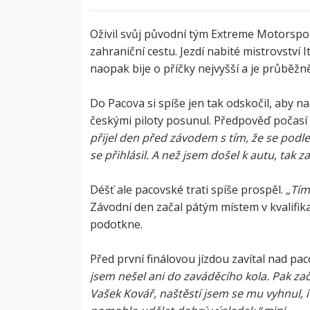
Oživil svůj původní tým Extreme Motorsport
zahraniční cestu. Jezdí nabité mistrovství 
naopak bije o příčky nejvyšší a je průběžně 
Do Pacova si spíše jen tak odskočil, aby n
českými piloty posunul. Předpověď počasí a
přijel den před závodem s tím, že se podl
se přihlásil. A než jsem došel k autu, tak 
Déšť ale pacovské trati spíše prospěl.
„Tím
Závodní den začal pátým místem v kvalifika
podotkne.
Před první finálovou jízdou zavítal nad p
jsem nešel ani do zaváděcího kola. Pak zač
Vašek Kovář, naštěstí jsem se mu vyhnul, i 