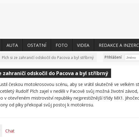
AUTA
OSTATNÍ
FOTO
VIDEA
REDAKCE A INZERC
Přihlášení
Plch si ze zahraničí odskočil do Pacova a byl stříbrný
ze zahraničí odskočil do Pacova a byl stříbrný
stil českou motokrosovou scénu, aby se vrátil skutečně ve velkém st
tiletý Rudolf Plch zajel v neděli v Pacově svůj možná životní závod,
o v otevřeném mistrovství republiky nejprestižnější třídy MX1. Jihoče
ony od píky překopal svůj postoj k motokrosu.
Chat