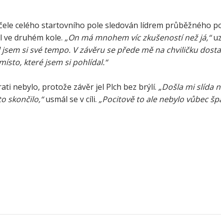
a čele celého startovního pole sledován lídrem průběžného 
 ve druhém kole.
„On má mnohem víc zkušeností než já,“
uz
 jsem si své tempo. V závěru se přede mě na chviličku dosta
místo, které jsem si pohlídal.“
ti nebylo, protože závěr jel Plch bez brýlí.
„Došla mi slída n
to skončilo,“
usmál se v cíli.
„Pocitově to ale nebylo vůbec špa