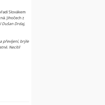
pořadí Slovákem
ná. Jihočech z
l Dušan Drdaj,
a převíjení, brýle
tné. Necítil