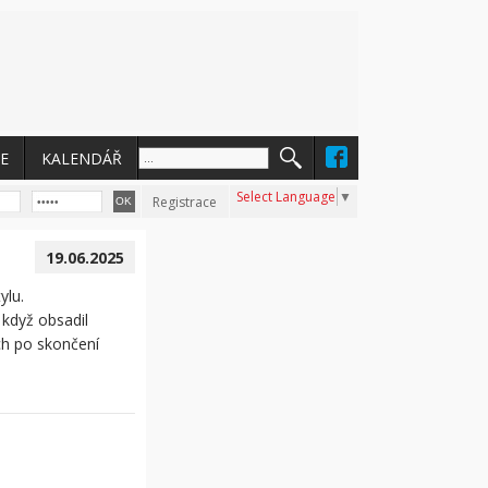
E
KALENDÁŘ
Select Language
▼
Registrace
19.06.2025
ylu.
 když obsadil
ch po skončení