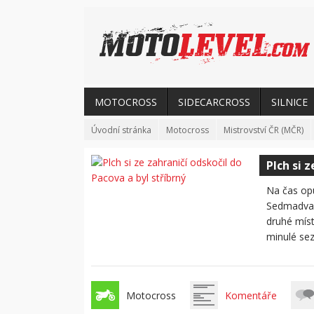
MOTOCROSS
SIDECARCROSS
SILNICE
Úvodní stránka
Motocross
Mistrovství ČR (MČR)
Plch si 
Na čas opu
Sedmadvace
druhé míst
minulé sez
Motocross
Komentáře