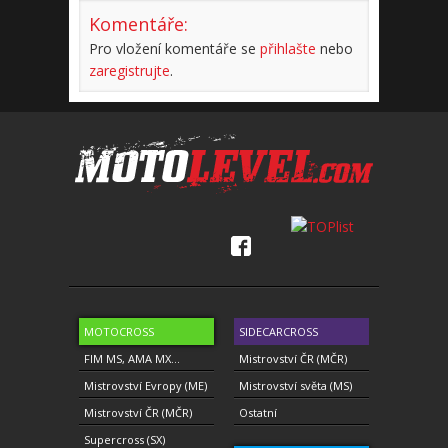
Komentáře:
Pro vložení komentáře se
přihlašte
nebo
zaregistrujte
.
MOTOCROSS
SIDECARCROSS
FIM MS, AMA MX...
Mistrovství ČR (MČR)
Mistrovství Evropy (ME)
Mistrovství světa (MS)
Mistrovství ČR (MČR)
Ostatní
Supercross (SX)