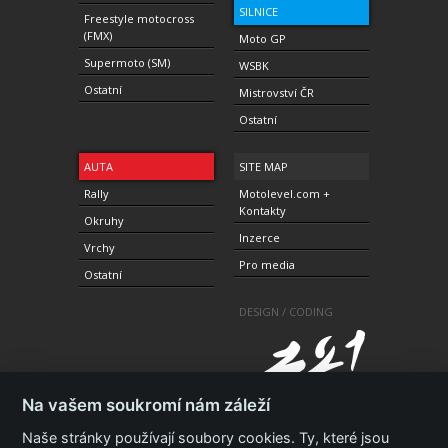
SILNICE
Freestyle motocross
(FMX)
Moto GP
Supermoto (SM)
WSBK
Ostatní
Mistrovství ČR
Ostatní
AUTA
SITE MAP
Rally
Motolevel.com +
Kontakty
Okruhy
Inzerce
Vrchy
Pro media
Ostatní
DESIGN / CODING
Na vašem soukromí nám záleží
Naše stránky používají soubory cookies. Ty, které jsou