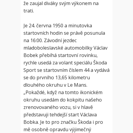
že zaujal diváky svým výkonem na
trati.
Je 24. června 1950 a minutovka
startovních hodin se právě posunula
na 16:00. Závodní jezdec
mladoboleslavské automobilky Václav
Bobek přebíhá startovní rovinku,
rychle usedá za volant speciálu Škoda
Sport se startovním číslem 44 a vydává
se do prvního 13,65 kilometru
dlouhého okruhu v Le Mans.
„Pokaždé, když na tomto ikonickém
okruhu usedám do kokpitu našeho
zrenovovaného vozu, si v hlavě
představuji tehdejší start Václava
Bobka. Je to pro značku Škoda i pro
mě osobně opravdu výjimečný