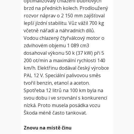
optimalizovaly chlazení bubnových
brzd na předních kolech. Prodloužený
rozvor náprav o 2 150 mm zajišťoval
lepší jízdní stabilitu. Vůz vážil 700 kg
včetně nářadí a náhradních dílů.
Vodou chlazený čtyřválcový motor o
zdvihovém objemu 1 089 cm3
dosahoval výkonu 50 k (37 kW) při 5
200 ot/min a maximální rychlosti 140
km/h. Elektřinu dodával český výrobce
PAL 12 V. Speciální palivovou směs
tvořil benzin, etanol a aceton.
Spotřeba 12 litrů na 100 km byla na
svou dobu i ve srovnání s konkurencí
nízká. Proto musela posádka vozu
Škoda méně často tankovat.
Znovu na místě činu