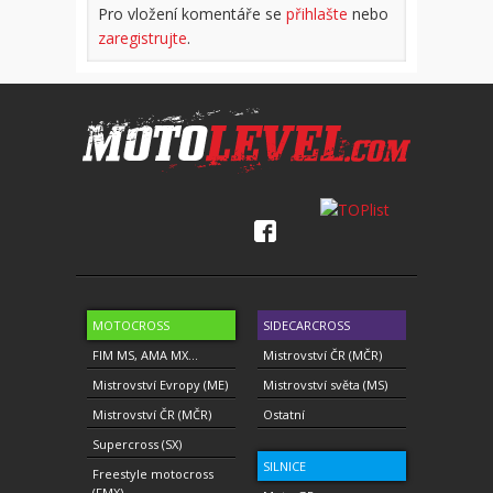
Pro vložení komentáře se
přihlašte
nebo
zaregistrujte
.
MOTOCROSS
SIDECARCROSS
FIM MS, AMA MX...
Mistrovství ČR (MČR)
Mistrovství Evropy (ME)
Mistrovství světa (MS)
Mistrovství ČR (MČR)
Ostatní
Supercross (SX)
SILNICE
Freestyle motocross
(FMX)