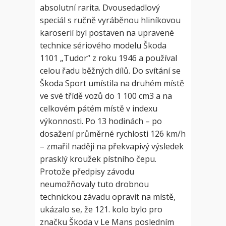
absolutní rarita. Dvousedadlový
speciál s ručně vyráběnou hliníkovou
karoserií byl postaven na upravené
technice sériového modelu Škoda
1101 „Tudor“ z roku 1946 a používal
celou řadu běžných dílů. Do svítání se
Škoda Sport umístila na druhém místě
ve své třídě vozů do 1 100 cm3 a na
celkovém pátém místě v indexu
výkonnosti. Po 13 hodinách – po
dosažení průměrné rychlosti 126 km/h
– zmařil naději na překvapivý výsledek
prasklý kroužek pístního čepu.
Protože předpisy závodu
neumožňovaly tuto drobnou
technickou závadu opravit na místě,
ukázalo se, že 121. kolo bylo pro
značku Škoda v Le Mans posledním