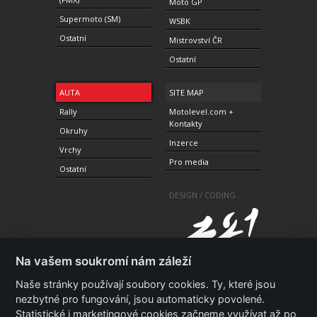
Moto GP
Supermoto (SM)
WSBK
Ostatní
Mistrovství ČR
Ostatní
AUTA
SITE MAP
Rally
Motolevel.com +
Kontakty
Okruhy
Inzerce
Vrchy
Pro media
Ostatní
DESIGN / CODING
Na vašem soukromí nám záleží
Naše stránky používají soubory cookies. Ty, které jsou
nezbytné pro fungování, jsou automaticky povolené.
Statistické i marketingové cookies začneme využívat až po
© 2010-2021 Copyright Motolevel. Všechna práva