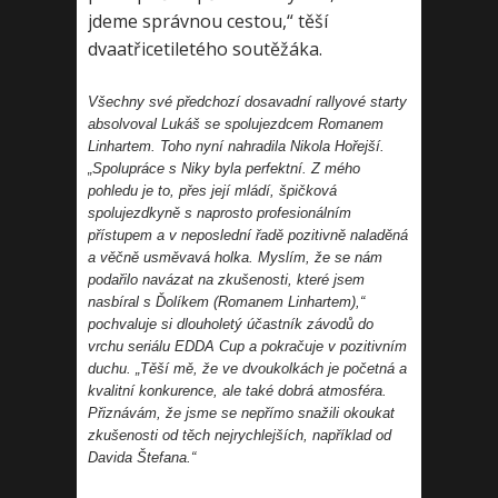
jdeme správnou cestou,“ těší
dvaatřicetiletého soutěžáka.
Všechny své předchozí dosavadní rallyové starty
absolvoval Lukáš se spolujezdcem Romanem
Linhartem. Toho nyní nahradila Nikola Hořejší.
„Spolupráce s Niky byla perfektní. Z mého
pohledu je to, přes její mládí, špičková
spolujezdkyně s naprosto profesionálním
přístupem a v neposlední řadě pozitivně naladěná
a věčně usměvavá holka. Myslím, že se nám
podařilo navázat na zkušenosti, které jsem
nasbíral s Ďolíkem (Romanem Linhartem),“
pochvaluje si dlouholetý účastník závodů do
vrchu seriálu EDDA Cup a pokračuje v pozitivním
duchu. „Těší mě, že ve dvoukolkách je početná a
kvalitní konkurence, ale také dobrá atmosféra.
Přiznávám, že jsme se nepřímo snažili okoukat
zkušenosti od těch nejrychlejších, například od
Davida Štefana.“