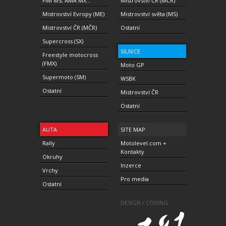
FIM MS, AMA MX...
Mistrovství ČR (MČR)
Mistrovství Evropy (ME)
Mistrovství světa (MS)
Mistrovství ČR (MČR)
Ostatní
Supercross (SX)
SILNICE
Freestyle motocross
(FMX)
Moto GP
Supermoto (SM)
WSBK
Ostatní
Mistrovství ČR
Ostatní
AUTA
SITE MAP
Rally
Motolevel.com +
Kontakty
Okruhy
Inzerce
Vrchy
Pro media
Ostatní
DESIGN / CODING