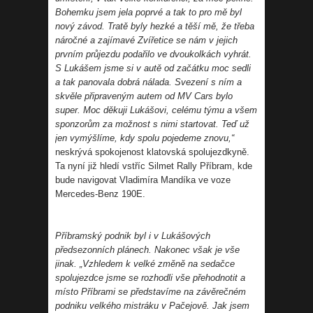
Bohemku jsem jela poprvé a tak to pro mě byl
nový závod. Tratě byly hezké a těší mě, že třeba
náročné a zajímavé Zvířetice se nám v jejich
prvním průjezdu podařilo ve dvoukolkách vyhrát.
S Lukášem jsme si v autě od začátku moc sedli
a tak panovala dobrá nálada. Svezení s ním a
skvěle připraveným autem od MV Cars bylo
super. Moc děkuji Lukášovi, celému týmu a všem
sponzorům za možnost s nimi startovat. Teď už
jen vymýšlíme, kdy spolu pojedeme znovu,“
neskrývá spokojenost klatovská spolujezdkyně.
Ta nyní již hledí vstříc Silmet Rally Příbram, kde
bude navigovat Vladimíra Mandíka ve voze
Mercedes-Benz 190E.
Příbramský podnik byl i v Lukášových
předsezonních plánech. Nakonec však je vše
jinak. „Vzhledem k velké změně na sedačce
spolujezdce jsme se rozhodli vše přehodnotit a
místo Příbrami se představíme na závěrečném
podniku velkého mistráku v Pačejově. Jak jsem