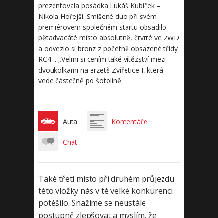
prezentovala posádka Lukáš Kubíček –
Nikola Hořejší. Smíšené duo při svém
premiérovém společném startu obsadilo
pětadvacáté místo absolutně, čtvrté ve 2WD
a odvezlo si bronz z početně obsazené třídy
RC4 I. „Velmi si cením také vítězství mezi
dvoukolkami na erzetě Zvířetice I, která
vede částečně po šotolině.
Auta
Komentáře
Chat
Také třetí místo při druhém průjezdu
této vložky nás v té velké konkurenci
potěšilo. Snažíme se neustále
postupně zlepšovat a myslím, že