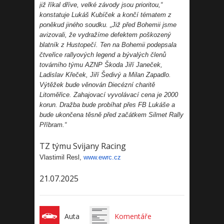
již říkal dříve, velké závody jsou prioritou,“
konstatuje Lukáš Kubíček a končí tématem z
poněkud jiného soudku. „Již před Bohemii jsme
avizovali, že vydražíme defektem poškozený
blatník z Hustopečí. Ten na Bohemii podepsala
čtveřice rallyových legend a bývalých členů
továrního týmu AZNP Škoda Jiří Janeček,
Ladislav Křeček, Jiří Šedivý a Milan Zapadlo.
Výtěžek bude věnován Diecézní charitě
Litoměřice. Zahajovací vyvolávací cena je 2000
korun. Dražba bude probíhat přes FB Lukáše a
bude ukončena těsně před začátkem Silmet Rally
Příbram.“
TZ týmu Svijany Racing
Vlastimil Resl,
www.ewrc.cz
21.07.2025
Auta
Komentáře