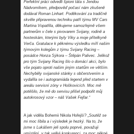
Perfektní práci odvedli špioni táta s Jendou
Nádvorníkem, předpověď počasí nám zkušeně
dodával Roman Linhart. Poděkování za tradičně
skvěle připravenou techniku patří týmu MV Cars
Martina Vopatřila, děkujeme samozřejmě všem
partnerům v čele s pivovarem Svijany, rodině a
hosteskám, kterými byly Viky a moje přítelkyně
Verča. Gratulace k pěknému výsledku míří našim
týmovým kolegům z týmu Svijany Racing –
posádce Honza Sýkora – Štěpán Palivec. Jelikož
pro tým Svijany Racing šlo o domácí akci, bylo
vše pojato oproti našim jiným startům ve větším.
Nechyběly svijanské stánky s občerstvením a
vydařila se i autogramiáda legend před startem v
areálu servisní zóny v Hoškovicích. Moc mě
potěšilo, že mě do servisu přišel podpořit můj
autokrosový vzor – náš Vašek Fejfar.“
A jak viděla Bohemii Nikola Hořejší?
„Soutěž se
mi moc líbila a i výsledek je hezký. Na to, že
jsme s Lukášem jeli spolu poprvé, považuji
umístění, v tak velké konkurenci, za moc pěkné.