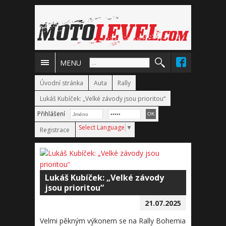
MENU
Úvodní stránka
Auta
Rally
Lukáš Kubíček: „Velké závody jsou prioritou“
Přihlášení
Select Language
▼
Registrace
Lukáš Kubíček: „Velké závody
jsou prioritou“
21.07.2025
Velmi pěkným výkonem se na Rally Bohemia