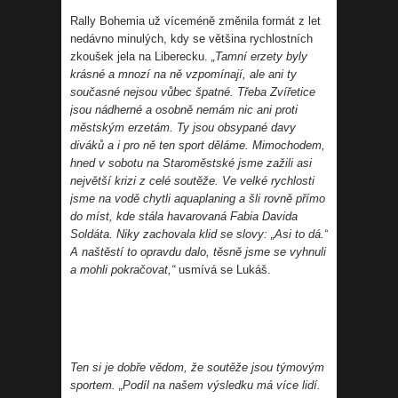
Rally Bohemia už víceméně změnila formát z let
nedávno minulých, kdy se většina rychlostních
zkoušek jela na Liberecku.
„Tamní erzety byly
krásné a mnozí na ně vzpomínají, ale ani ty
současné nejsou vůbec špatné. Třeba Zvířetice
jsou nádherné a osobně nemám nic ani proti
městským erzetám. Ty jsou obsypané davy
diváků a i pro ně ten sport děláme. Mimochodem,
hned v sobotu na Staroměstské jsme zažili asi
největší krizi z celé soutěže. Ve velké rychlosti
jsme na vodě chytli aquaplaning a šli rovně přímo
do míst, kde stála havarovaná Fabia Davida
Soldáta. Niky zachovala klid se slovy: „Asi to dá.“
A naštěstí to opravdu dalo, těsně jsme se vyhnuli
a mohli pokračovat,“
usmívá se Lukáš.
Ten si je dobře vědom, že soutěže jsou týmovým
sportem. „Podíl na našem výsledku má více lidí.