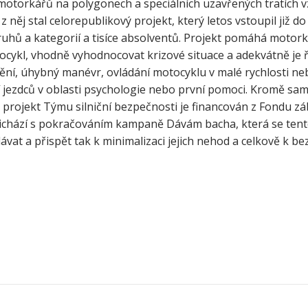
motorkářů na polygonech a speciálních uzavřených tratích vz
 něj stal celorepublikový projekt, který letos vstoupil již do
ruhů a kategorií a tisíce absolventů. Projekt pomáhá motor
ocykl, vhodně vyhodnocovat krizové situace a adekvátně je ře
ždění, úhybný manévr, ovládání motocyklu v malé rychlosti n
 jezdců v oblasti psychologie nebo první pomoci. Kromě sa
ý projekt Týmu silniční bezpečnosti je financován z Fondu z
 přichází s pokračováním kampaně Dávám bacha, která se ten
lávat a přispět tak k minimalizaci jejich nehod a celkově k be