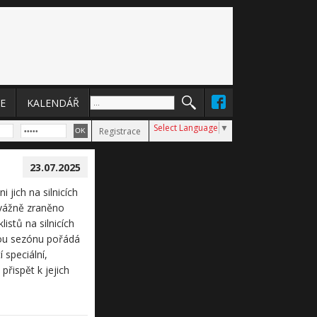
E
KALENDÁŘ
Select Language
▼
Registrace
23.07.2025
 jich na silnicích
 vážně zraněno
istů na silnicích
vou sezónu pořádá
 speciální,
přispět k jejich