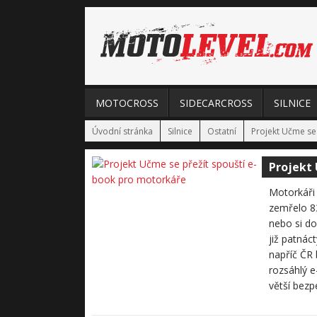
MOTOCROSS
SIDECARCROSS
SILNICE
Úvodní stránka
Silnice
Ostatní
Projekt Učme se
Projekt 
Motorkáři 
zemřelo 83
nebo si do
již patnác
napříč ČR 
rozsáhlý e
větší bezp