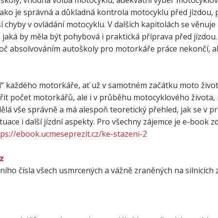
oškoly, vhodná volba motocyklu, adekvátní výběr motocyklov
ako je správná a důkladná kontrola motocyklu před jízdou,
ější chyby v ovládání motocyklu. V dalších kapitolách se věnuj
 jaká by měla být pohybová i praktická příprava před jízdou.
proč absolvováním autoškoly pro motorkáře práce nekončí, a
í“ každého motorkáře, ať už v samotném začátku moto život
ířit počet motorkářů, ale i v průběhu motocyklového života,
tli dělá vše správně a má alespoň teoretický přehled, jak se v 
ituace i další jízdní aspekty. Pro všechny zájemce je e-book 
tps://ebook.ucmeseprezit.cz/ke-stazeni-2
z
tního čísla všech usmrcených a vážně zraněných na silnicích 