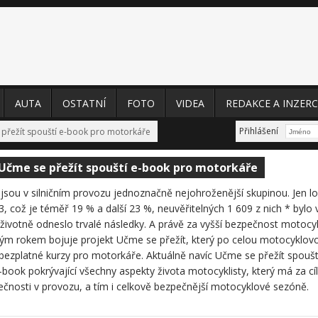
AUTA
OSTATNÍ
FOTO
VIDEA
REDAKCE A INZERC
Přihlášení
 přežít spouští e-book pro motorkáře
Učme se přežít spouští e-book pro motorkáře
jsou v silničním provozu jednoznačně nejohroženější skupinou. Jen loni
, což je téměř 19 % a další 23 %, neuvěřitelných 1 609 z nich * bylo
životně odneslo trvalé následky. A právě za vyšší bezpečnost motocykl
tým rokem bojuje projekt Učme se přežít, který po celou motocyklo
bezplatné kurzy pro motorkáře. Aktuálně navíc Učme se přežít spouští
-book pokrývající všechny aspekty života motocyklisty, který má za cíl 
ečnosti v provozu, a tím i celkově bezpečnější motocyklové sezóně.