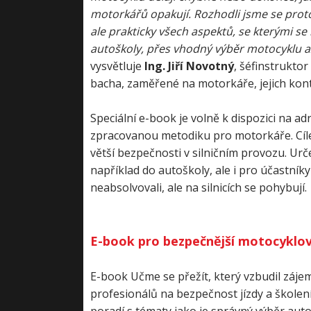
motorkářů opakují. Rozhodli jsme se proto
ale prakticky všech aspektů, se kterými s
autoškoly, přes vhodný výběr motocyklu až 
vysvětluje
Ing. Jiří Novotný
, šéfinstrukto
bacha, zaměřené na motorkáře, jejich kont
Speciální e-book je volně k dispozici na a
zpracovanou metodiku pro motorkáře. Cíle
větší bezpečnosti v silničním provozu. Urče
například do autoškoly, ale i pro účastníky
neabsolvovali, ale na silnicích se pohybují.
E-book pro bezpečnější motocyklo
E-book Učme se přežít, který vzbudil zájem
profesionálů na bezpečnost jízdy a školen