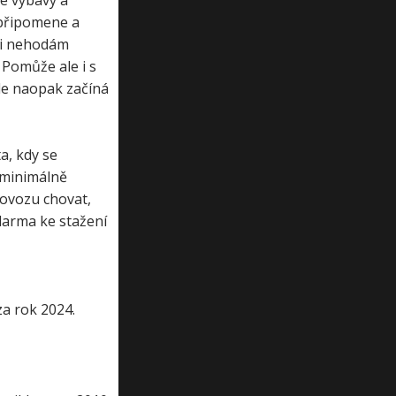
é výbavy a
 připomene a
e i nehodám
 Pomůže ale i s
le naopak začíná
a, kdy se
 minimálně
provozu chovat,
zdarma ke stažení
za rok 2024.