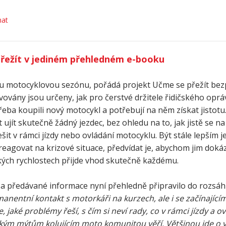
hat
přežít v jediném přehledném e-booku
lou motocyklovou sezónu, pořádá projekt Učme se přežít bez
ovány jsou určeny, jak pro čerstvé držitele řidičského opráv
řeba koupili nový motocykl a potřebují na něm získat jistotu
ujít skutečně žádný jezdec, bez ohledu na to, jak jistě se na
it v rámci jízdy nebo ovládání motocyklu. Být stále lepším j
reagovat na krizové situace, předvídat je, abychom jim doká
zkých rychlostech přijde vhod skutečně každému.
 a předávané informace nyní přehledně připravilo do rozsá
anentní kontakt s motorkáři na kurzech, ale i se začínajícími
jaké problémy řeší, s čím si neví rady, co v rámci jízdy a ov
ým mýtům kolujícím moto komunitou věří. Většinou jde o vě