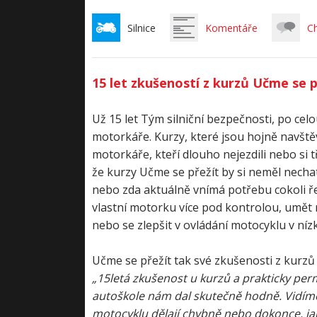
Silnice
Komentáře
C
15 let zkušeností z kurzů Učme se 
Už 15 let Tým silniční bezpečnosti, po ce
motorkáře. Kurzy, které jsou hojně navštěv
motorkáře, kteří dlouho nejezdili nebo si t
že kurzy Učme se přežít by si neměl nechat 
nebo zda aktuálně vnímá potřebu cokoli řeš
vlastní motorku více pod kontrolou, umět 
nebo se zlepšit v ovládání motocyklu v ní
Učme se přežít tak své zkušenosti z kurzů
„15letá zkušenost u kurzů a prakticky perm
autoškole nám dal skutečně hodně. Vidíme, 
motocyklu dělají chybně nebo dokonce, jak