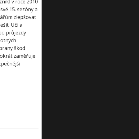
nikl v roce 2010
 své 15. sezóny a
kářům zlepšovat
šit. Učí a
ebo průjezdy
motných
ábrany škod
tokrát zaměřuje
zpečnější