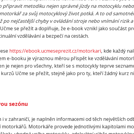
 připravit metodiku nejen správné jízdy na motocyklu nebo
e motorkář za svůj motocyklový život potká. A to od samotn
po nejčastější chyby v ovládání stroje nebo vnímání rizik a
r Učme se přežít a doplňuje, že e-book vznikl jako součást 
inuální vzdělávání a bezpečí na cestách.
drese
https://ebook.ucmeseprezit.cz/motorkari
, kde každý na
m e-booku je výraznou měrou přispět ke vzdělávání motorká
n je nejen pro všechny, kteří se s motocykly teprve seznamuj
 kurzů Učme se přežít, stejně jako pro ty, kteří žádný kurz n
vou sezónu
 i v zahraničí, je naplněn informacemi od těch největších od
í motorkářů. Motorkáře provede jednotlivými kapitolami mo