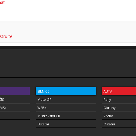
hat
strujte
.
SILNICE
AUTA
ČR)
Moto GP
Rally
(MS)
WSBK
Okruhy
Mistrovství ČR
Vrchy
Ostatní
Ostatní