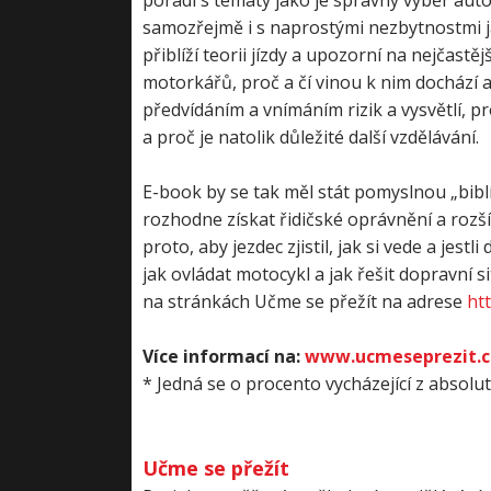
poradí s tématy jako je správný výběr aut
samozřejmě i s naprostými nezbytnostmi j
přiblíží teorii jízdy a upozorní na nejčast
motorkářů, proč a čí vinou k nim dochází a
předvídáním a vnímáním rizik a vysvětlí, 
a proč je natolik důležité další vzdělávání.
E-book by se tak měl stát pomyslnou „bibl
rozhodne získat řidičské oprávnění a rozš
proto, aby jezdec zjistil, jak si vede a jes
jak ovládat motocykl a jak řešit dopravní s
na stránkách Učme se přežít na adrese
ht
Více informací na:
www.ucmeseprezit.c
* Jedná se o procento vycházející z absolu
Učme se přežít