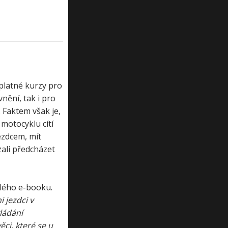
platné kurzy pro
nění, tak i pro
. Faktem však je,
 motocyklu cítí
ezdcem, mít
zali předcházet
hlého e-booku.
 jezdci v
ládání
ci, které se u