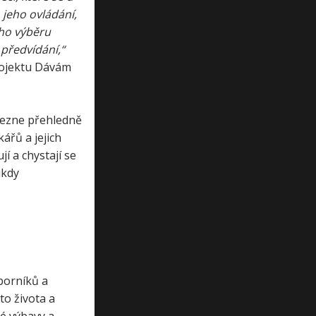
 jeho ovládání,
ého výběru
 předvídání,“
projektu Dávám
lezne přehledně
řů a jejich
í a chystají se
ikdy
borníků a
to života a