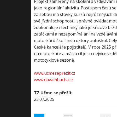
Projekt zaměřený na školení a vzdělávání 
jako regionální aktivita. Postupem času se z
za sebou má stovky kurzů nejrůznějších d
své jízdní schopnosti, správně ovládat mot
zdokonaluje i techniky jako je krizové br
zatáčkami a nezapomíná ani na vzdělávání
motorkářů školí instruktory autoškol. Cel
České kanceláře pojistitelů. V roce 2025
na motorkáře a má za cíl je co nejvíce vzdě
motocyklové sezóně.
www.ucmeseprezit.cz
www.davambacha.cz
TZ Učme se přežít
23.07.2025