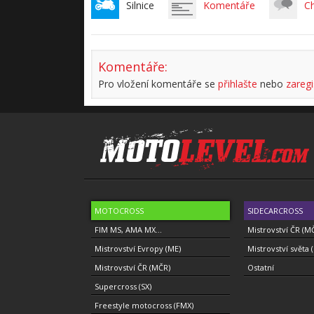
Silnice
Komentáře
C
Komentáře:
Pro vložení komentáře se
přihlašte
nebo
zaregi
MOTOCROSS
SIDECARCROSS
FIM MS, AMA MX...
Mistrovství ČR (M
Mistrovství Evropy (ME)
Mistrovství světa 
Mistrovství ČR (MČR)
Ostatní
Supercross (SX)
Freestyle motocross (FMX)