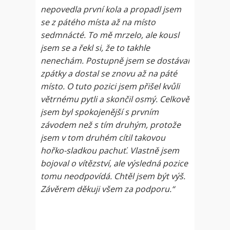
nepovedla první kola a propadl jsem
se z pátého místa až na místo
sedmnácté. To mě mrzelo, ale kousl
jsem se a řekl si, že to takhle
nenechám. Postupně jsem se dostával
zpátky a dostal se znovu až na páté
místo. O tuto pozici jsem přišel kvůli
větrnému pytli a skončil osmý. Celkově
jsem byl spokojenější s prvním
závodem než s tím druhým, protože
jsem v tom druhém cítil takovou
hořko-sladkou pachuť. Vlastně jsem
bojoval o vítězství, ale výsledná pozice
tomu neodpovídá. Chtěl jsem být výš.
Závěrem děkuji všem za podporu.“