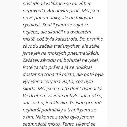
následná kvalifikace se mi vůbec
nepovedla. Ani nevím proč. Měl jsem
nové pneumatiky, ale ne takovou
rychlost. Snažil jsem se zajet co
nejlépe, ale skončil na dvacátém
místě, což byla katastrofa. Do prvního
závodu začala trať usychat, ale stále
jsme jeli na mokrých pneumatikách.
Začátek závodu mi bohužel nevyšel.
Poté začalo pršet a já se dokázal
dostat na třinácté místo, ale poté byla
vyvěšena červená vlajka, což byla
škoda. Měl jsem na to dojet dvanáctý.
Ve druhém závodě nebylo ani mokro,
ani sucho, jen kluzko. To jsou pro mě
nejhorší podmínky a trápil jsem se
s tím. Nakonec z toho bylo jenom
sedmnácté místo. Tento víkend se