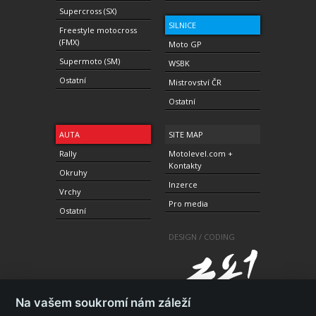
Supercross (SX)
SILNICE
Freestyle motocross
(FMX)
Moto GP
Supermoto (SM)
WSBK
Ostatní
Mistrovství ČR
Ostatní
AUTA
SITE MAP
Rally
Motolevel.com +
Kontakty
Okruhy
Inzerce
Vrchy
Pro media
Ostatní
DESIGN / CODING
Na vašem soukromí nám záleží