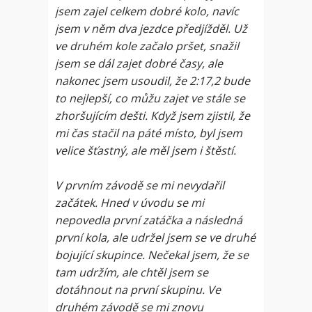
jsem zajel celkem dobré kolo, navíc
jsem v něm dva jezdce předjížděl. Už
ve druhém kole začalo pršet, snažil
jsem se dál zajet dobré časy, ale
nakonec jsem usoudil, že 2:17,2 bude
to nejlepší, co můžu zajet ve stále se
zhoršujícím dešti. Když jsem zjistil, že
mi čas stačil na páté místo, byl jsem
velice šťastný, ale měl jsem i štěstí.
V prvním závodě se mi nevydařil
začátek. Hned v úvodu se mi
nepovedla první zatáčka a následná
první kola, ale udržel jsem se ve druhé
bojující skupince. Nečekal jsem, že se
tam udržím, ale chtěl jsem se
dotáhnout na první skupinu. Ve
druhém závodě se mi znovu