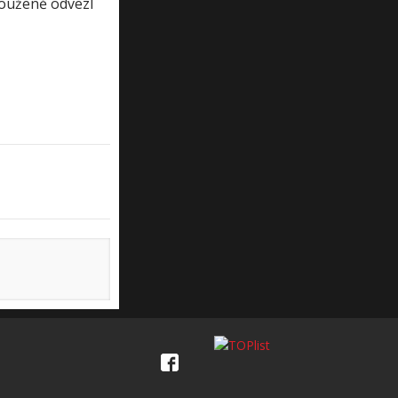
louženě odvezl