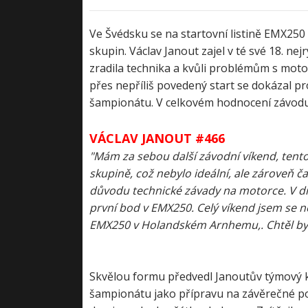
Ve Švédsku se na startovní listině EMX250 
skupin. Václav Janout zajel v té své 18. nej
zradila technika a kvůli problémům s motor
přes nepříliš povedený start se dokázal p
šampionátu. V celkovém hodnocení závodu 
VÁCLAV JANOUT #466
"Mám za sebou další závodní víkend, tentok
skupině, což nebylo ideální, ale zároveň č
důvodu technické závady na motorce. V dru
první bod v EMX250. Celý víkend jsem se ne
EMX250 v Holandském Arnhemu,. Chtěl by
Skvělou formu předvedl Janoutův týmový k
šampionátu jako přípravu na závěrečné pod