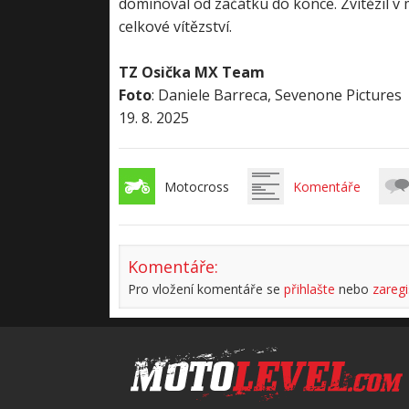
dominoval od začátku do konce. Zvítězil v 
celkové vítězství.
TZ Osička MX Team
Foto
: Daniele Barreca, Sevenone Pictures
19. 8. 2025
Motocross
Komentáře
Komentáře:
Pro vložení komentáře se
přihlašte
nebo
zaregi