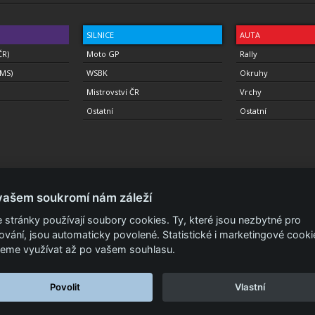
SILNICE
AUTA
ČR)
Moto GP
Rally
(MS)
WSBK
Okruhy
Mistrovství ČR
Vrchy
Ostatní
Ostatní
vašem soukromí nám záleží
 stránky používají soubory cookies. Ty, které jsou nezbytné pro
ování, jsou automaticky povolené. Statistické i marketingové cooki
a.
Podmínky a prohlášení - ochrana soukromí.
Zásady ochrany osobních údajů.
ISSN 
eme využívat až po vašem souhlasu.
Povolit
Vlastní