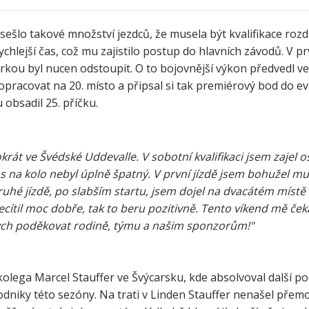
sešlo takové množství jezdců, že musela být kvalifikace roz
rychlejší čas, což mu zajistilo postup do hlavních závodů. V pr
kou byl nucen odstoupit. O to bojovnější výkon předvedl ve 
ropracovat na 20. místo a připsal si tak premiérový bod do 
obsadil 25. příčku.
rát ve Švédské Uddevalle. V sobotní kvalifikaci jsem zajel 
as na kolo nebyl úplně špatný. V první jízdě jsem bohužel mu
hé jízdě, po slabším startu, jsem dojel na dvacátém místě a 
cítil moc dobře, tak to beru pozitivně. Tento víkend mě ček
ch poděkovat rodině, týmu a našim sponzorům!"
olega Marcel Stauffer ve Švýcarsku, kde absolvoval další p
niky této sezóny. Na trati v Linden Stauffer nenašel přemo