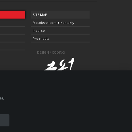
SITE MAP
Motolevel.com + Kontakty
Inzerce
Pro media
DESIGN / CODING
es
1805-3696