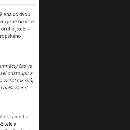
dělena do dvou
vní jízdě ho však
druhé jízdě – i
evropského
osmnáctý čas ve
sel odstoupit z
získal tak svůj
á další závod
odnik tamního
žitele a