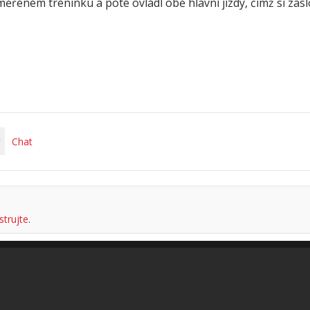
měřeném tréninku a poté ovládl obě hlavní jízdy, čímž si zas
Chat
strujte
.