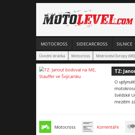
MOTOCROSS
SIDECARCROSS
SILNICE
Úvodní stránka
Motocross
Mistrovství Evropy (ME)
TZ: Jano
O uplynulé
motokrosov
švédské Ud
mezitím zá
Motocross
Komentáře