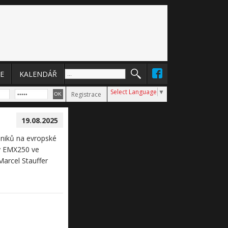
E
KALENDÁŘ
Select Language
▼
Registrace
19.08.2025
dniků na evropské
py EMX250 ve
arcel Stauffer