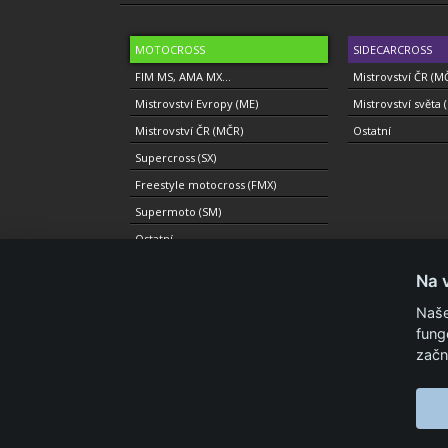
MOTOCROSS
SIDECARCROSS
FIM MS, AMA MX...
Mistrovství ČR (M
Mistrovství Evropy (ME)
Mistrovství světa 
Mistrovství ČR (MČR)
Ostatní
Supercross (SX)
Freestyle motocross (FMX)
Supermoto (SM)
Ostatní
Na 
Naše
fung
© 2010-2021 Copyright Motolevel. Všechna práva vyhrazen
začn