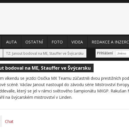
AUTA
OSTATNÍ
FOTO
VIDEA
REDAKCE A INZERC
Přihlášení
TZ: Janout bodoval na ME, Stauffer ve Švýcarsku
ut bodoval na ME, Stauffer ve Švýcarsku
m víkendu se jezdci Osička MX Teamu zúčastnili dvou prestižních po
é scéně. Václav Janout nastoupil do závodu série Mistrovství Evro
devalle, který se jel v rámci světového šampionátu MXGP. Rakušan M
řil na švýcarském mistrovství v Linden.
Chat