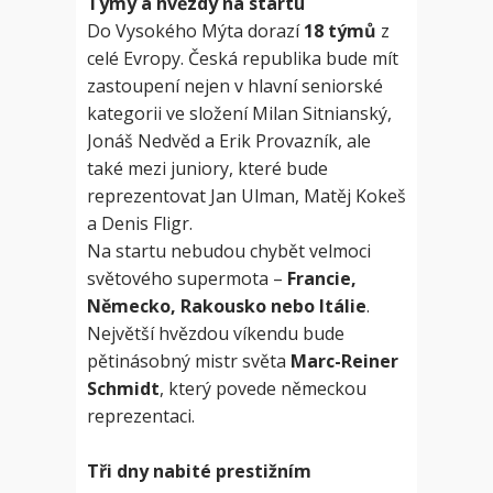
Týmy a hvězdy na startu
Do Vysokého Mýta dorazí
18 týmů
z
celé Evropy. Česká republika bude mít
zastoupení nejen v hlavní seniorské
kategorii ve složení Milan Sitnianský,
Jonáš Nedvěd a Erik Provazník, ale
také mezi juniory, které bude
reprezentovat Jan Ulman, Matěj Kokeš
a Denis Fligr.
Na startu nebudou chybět velmoci
světového supermota –
Francie,
Německo, Rakousko nebo Itálie
.
Největší hvězdou víkendu bude
pětinásobný mistr světa
Marc-Reiner
Schmidt
, který povede německou
reprezentaci.
Tři dny nabité prestižním