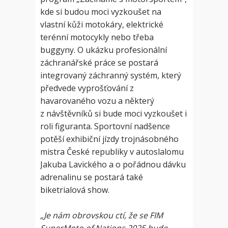
kde si budou moci vyzkoušet na
vlastní kůži motokáry, elektrické
terénní motocykly nebo třeba
buggyny. O ukázku profesionální
záchranářské práce se postará
integrovaný záchranný systém, který
předvede vyprošťování z
havarovaného vozu a některý
z návštěvníků si bude moci vyzkoušet i
roli figuranta. Sportovní nadšence
potěší exhibiční jízdy trojnásobného
mistra České republiky v autoslalomu
Jakuba Lavického a o pořádnou dávku
adrenalinu se postará také
biketrialová show.
„Je nám obrovskou ctí, že se FIM
SuperMoto of Nations 2025 bude