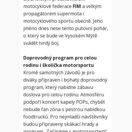
motocyklové federace
FIM
a velkým
propagátorem supermota i
motocyklového sportu obecně. Jeho
jméno dnes nese tento putovní pohár,
o který se bude ve Vysokém Mýtě
svádět tvrdý boj.
Doprovodný program pro celou
rodinu i školička motorsportu
Kromě samotných závodů je pro
diváky připraven i bohatý doprovodný
program, který nabídne zábavu
doslova pro celou rodinu. Atmosféru
podpoří koncert kapely POPs, chybět
nebude fan zóna s pestrou nabídkou
foodtrucků. Pro nejmladší návštěvníky
budou připraveny skákací hrady a
program „Začínáme s motorsportem“,