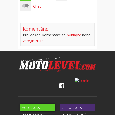
Chat
Komentáře:
Pro vložení komentáře se
přihlašte
nebo
zaregistrujte
.
MOTOCROSS
SIDECARCROSS
FIM MS, AMA MX...
Mistrovství ČR (MČR)