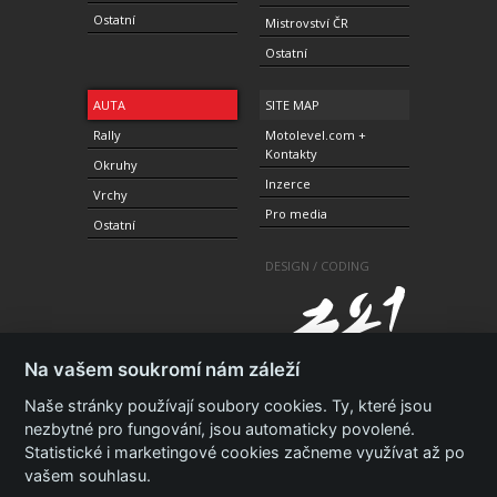
Ostatní
Mistrovství ČR
Ostatní
AUTA
SITE MAP
Rally
Motolevel.com +
Kontakty
Okruhy
Inzerce
Vrchy
Pro media
Ostatní
DESIGN / CODING
Na vašem soukromí nám záleží
Naše stránky používají soubory cookies. Ty, které jsou
nezbytné pro fungování, jsou automaticky povolené.
Statistické i marketingové cookies začneme využívat až po
© 2010-2021 Copyright Motolevel. Všechna práva
vyhrazena.
Podmínky a prohlášení - ochrana
vašem souhlasu.
soukromí.
Zásady ochrany osobních údajů.
ISSN 1805-