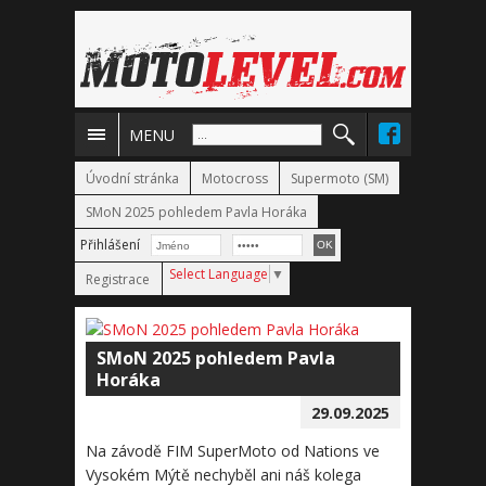
MENU
Úvodní stránka
Motocross
Supermoto (SM)
SMoN 2025 pohledem Pavla Horáka
Přihlášení
Select Language
▼
Registrace
SMoN 2025 pohledem Pavla
Horáka
29.09.2025
Na závodě FIM SuperMoto od Nations ve
Vysokém Mýtě nechyběl ani náš kolega