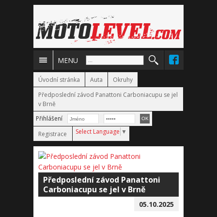
MENU
Úvodní stránka
Auta
Okruhy
Předposlední závod Panattoni Carboniacupu se jel
v Brně
Přihlášení
Select Language
▼
Registrace
Předposlední závod Panattoni
Carboniacupu se jel v Brně
05.10.2025