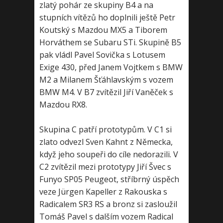
zlatý pohár ze skupiny B4 a na
stupních vítězů ho doplnili ještě Petr
Koutský s Mazdou MX5 a Tiborem
Horváthem se Subaru STi. Skupině B5
pak vládl Pavel Sovička s Lotusem
Exige 430, před Janem Vojtkem s BMW
M2 a Milanem Šťáhlavským s vozem
BMW M4. V B7 zvítězil Jiří Vaněček s
Mazdou RX8.
Skupina C patří prototypům. V C1 si
zlato odvezl Sven Kahnt z Německa,
když jeho soupeři do cíle nedorazili. V
C2 zvítězil mezi prototypy Jiří Švec s
Funyo SP05 Peugeot, stříbrný úspěch
veze Jürgen Kapeller z Rakouska s
Radicalem SR3 RS a bronz si zasloužil
Tomáš Pavel s dalším vozem Radical