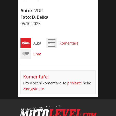
Autor:
VDR
Foto:
D. Belica
05.10.2025
Auta
Komentáře
Chat
Komentáře:
Pro vložení komentáře se
přihlašte
nebo
zaregistrujte
.