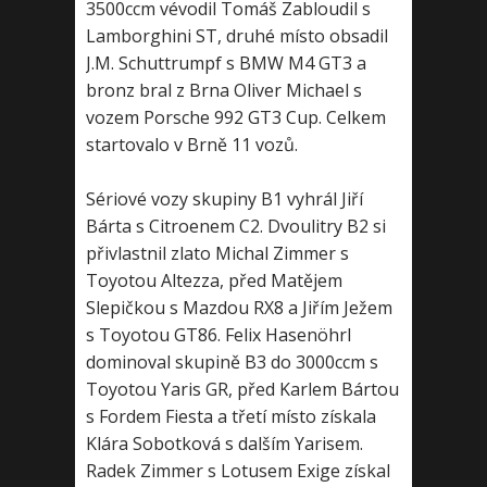
3500ccm vévodil Tomáš Zabloudil s
Lamborghini ST, druhé místo obsadil
J.M. Schuttrumpf s BMW M4 GT3 a
bronz bral z Brna Oliver Michael s
vozem Porsche 992 GT3 Cup. Celkem
startovalo v Brně 11 vozů.
Sériové vozy skupiny B1 vyhrál Jiří
Bárta s Citroenem C2. Dvoulitry B2 si
přivlastnil zlato Michal Zimmer s
Toyotou Altezza, před Matějem
Slepičkou s Mazdou RX8 a Jiřím Ježem
s Toyotou GT86. Felix Hasenöhrl
dominoval skupině B3 do 3000ccm s
Toyotou Yaris GR, před Karlem Bártou
s Fordem Fiesta a třetí místo získala
Klára Sobotková s dalším Yarisem.
Radek Zimmer s Lotusem Exige získal