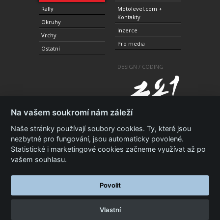
Rally
Motolevel.com +
Kontakty
Okruhy
Inzerce
Vrchy
Pro media
Ostatní
DESIGN / CODING
Na vašem soukromí nám záleží
Naše stránky používají soubory cookies. Ty, které jsou
nezbytné pro fungování, jsou automaticky povolené.
Statistické i marketingové cookies začneme využívat až po
© 2010-2021 Copyright Motolevel. Všechna práva
vyhrazena.
Podmínky a prohlášení - ochrana
vašem souhlasu.
soukromí.
Zásady ochrany osobních údajů.
ISSN 1805-
3696
Povolit
Vlastní