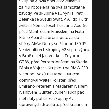
Skupina A byla opět díky velkému
zájmu rozdělená na dva samostatné
závody. Ve skupině A1.3 vyhrál Petr
Zelenka se Suzuki Swift. V A1 do 1.6ltr
zvítězil Němec Josef Turban s Audi 50,
před Manfredem Fraisslem na Fiatu
Ritmo Abarth a bronz putoval do
sbírky Aleše Dordy se Škodou 130 RS.
Ve dvoulitrech skupiny A2 si pro výhru
v Brně dojel Jan Vojtko s Toyotou
GT86, před Petrem Jeníkem na Škoda
Fábia a Vojtěch Krupkou na BMW E30.
V souboji vozů BMW do 3000ccm
dominoval Walter Forster, před
Emiljano Peterem a Maďarem Ivanem
Ivanovem. Günter Stubenrauch pak
měl zlatý pohár ze skupiny A7
upravených dvoulitrů, před krajanem