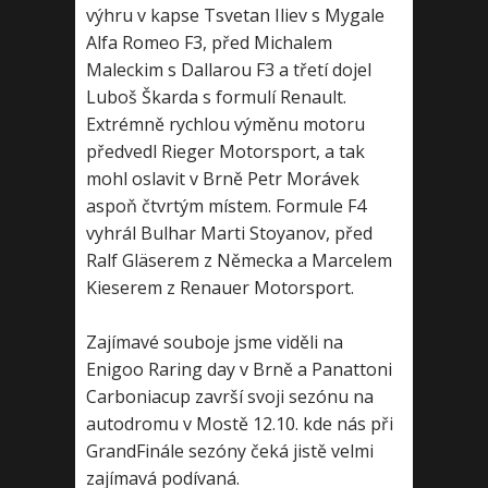
výhru v kapse Tsvetan Iliev s Mygale
Alfa Romeo F3, před Michalem
Maleckim s Dallarou F3 a třetí dojel
Luboš Škarda s formulí Renault.
Extrémně rychlou výměnu motoru
předvedl Rieger Motorsport, a tak
mohl oslavit v Brně Petr Morávek
aspoň čtvrtým místem. Formule F4
vyhrál Bulhar Marti Stoyanov, před
Ralf Gläserem z Německa a Marcelem
Kieserem z Renauer Motorsport.
Zajímavé souboje jsme viděli na
Enigoo Raring day v Brně a Panattoni
Carboniacup završí svoji sezónu na
autodromu v Mostě 12.10. kde nás při
GrandFinále sezóny čeká jistě velmi
zajímavá podívaná.