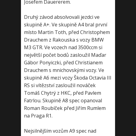
Josefem Dauererem.
Druhý závod absolvovali jezdci ve
skupině A+. Ve skupině A4 bral první
místo Martin Toth, před Christophem
Drauchem z Rakouska s vozy BMW
M3 GTR. Ve vozech nad 3500ccm si
největší počet bodů zasloužil Maďar
Gábor Ponyiczki, před Christianem
Drauchem s mnichovskými vozy. Ve
skupině A6 mezi vozy Škoda Octavia III
RS si vítězství zasloužil nováček
Tomáš Chytrý z HKC, před Pavlem
Fatrlou. Skupině A8 spec opanoval
Roman Roubíček před Jiřím Rumlem
na Praga R1.
Nejsilnějším vozům A9 spec nad