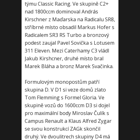
týmu Classic Racing. Ve skupině C2+
nad 1800ccm dominoval András
Kirschner z Maďarska na Radicalu SR8,
stříbrné místo obsadil Markus Hofer s
Radicalem SR3 RS Turbo a bronzový
podest zaujal Pavel Sovička s Lotusem
311 Eleven. Mezi Caterhamy C3 vládl
Jakub Kirshcner, druhé místo bral
Marek Bláha a bronz Marek Svačinka.
Formulovým monopostům patří
skupina D. V D1 si veze domů zlato
Tom Flemming s Formel Gloria. Ve
skupině vozů do 1600ccm D3 si dojel
pro maximální body Miroslav Čulík s
Campus Renault a Klaus Alfred Zygar
se svou konstrukcí ZAGk skončil
druhý. Ve dvoulitrech skupiny D4 má