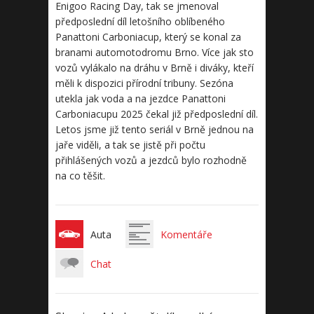
Enigoo Racing Day, tak se jmenoval
předposlední díl letošního oblíbeného
Panattoni Carboniacup, který se konal za
branami automotodromu Brno. Více jak sto
vozů vylákalo na dráhu v Brně i diváky, kteří
měli k dispozici přírodní tribuny. Sezóna
utekla jak voda a na jezdce Panattoni
Carboniacupu 2025 čekal již předposlední díl.
Letos jsme již tento seriál v Brně jednou na
jaře viděli, a tak se jistě při počtu
přihlášených vozů a jezdců bylo rozhodně
na co těšit.
Auta
Komentáře
Chat