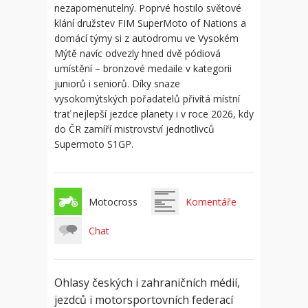
nezapomenutelný. Poprvé hostilo světové
klání družstev FIM SuperMoto of Nations a
domácí týmy si z autodromu ve Vysokém
Mýtě navíc odvezly hned dvě pódiová
umístění – bronzové medaile v kategorii
juniorů i seniorů. Díky snaze
vysokomýtských pořadatelů přivítá místní
trať nejlepší jezdce planety i v roce 2026, kdy
do ČR zamíří mistrovství jednotlivců
Supermoto S1GP.
Motocross
Komentáře
Chat
Ohlasy českých i zahraničních médií,
jezdců i motorsportovních federací