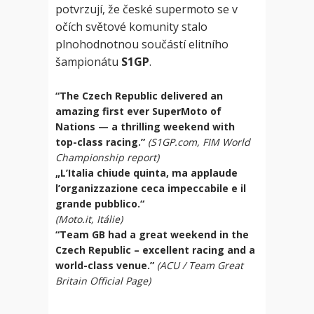
potvrzují, že české supermoto se v
očích světové komunity stalo
plnohodnotnou součástí elitního
šampionátu
S1GP
.
“The Czech Republic delivered an
amazing first ever SuperMoto of
Nations — a thrilling weekend with
top-class racing.”
(S1GP.com, FIM World
Championship report)
„L’Italia chiude quinta, ma applaude
l’organizzazione ceca impeccabile e il
grande pubblico.“
(Moto.it, Itálie)
“Team GB had a great weekend in the
Czech Republic – excellent racing and a
world-class venue.”
(ACU / Team Great
Britain Official Page)