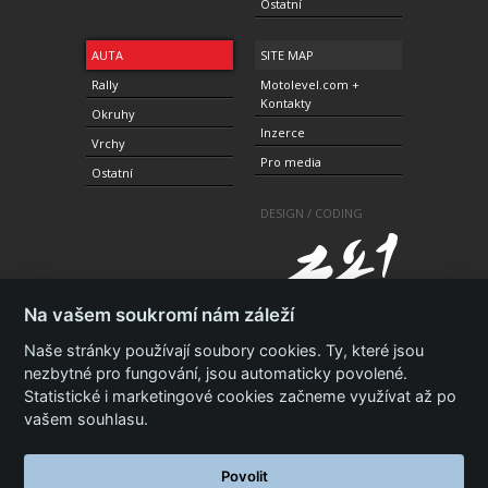
Ostatní
AUTA
SITE MAP
Rally
Motolevel.com +
Kontakty
Okruhy
Inzerce
Vrchy
Pro media
Ostatní
DESIGN / CODING
Na vašem soukromí nám záleží
Naše stránky používají soubory cookies. Ty, které jsou
nezbytné pro fungování, jsou automaticky povolené.
Statistické i marketingové cookies začneme využívat až po
© 2010-2021 Copyright Motolevel. Všechna práva
vyhrazena.
Podmínky a prohlášení - ochrana
vašem souhlasu.
soukromí.
Zásady ochrany osobních údajů.
ISSN 1805-
3696
Povolit