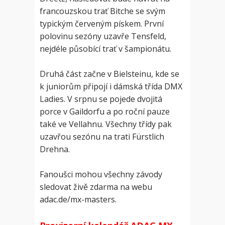
francouzskou trať Bitche se svým
typickým červeným pískem. První
polovinu sezóny uzavře Tensfeld,
nejdéle působící trať v šampionátu.
Druhá část začne v Bielsteinu, kde se
k juniorům připojí i dámská třída DMX
Ladies. V srpnu se pojede dvojitá
porce v Gaildorfu a po roční pauze
také ve Vellahnu. Všechny třídy pak
uzavřou sezónu na trati Fürstlich
Drehna.
Fanoušci mohou všechny závody
sledovat živě zdarma na webu
adac.de/mx-masters.