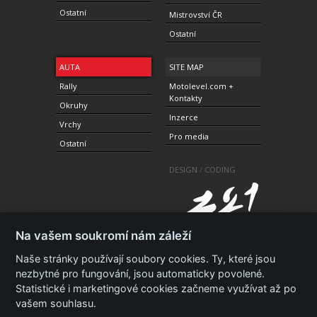
Ostatní
Mistrovství ČR
Ostatní
AUTA
SITE MAP
Rally
Motolevel.com +
Kontakty
Okruhy
Inzerce
Vrchy
Pro media
Ostatní
DESIGN / CODING
Na vašem soukromí nám záleží
Naše stránky používají soubory cookies. Ty, které jsou
nezbytné pro fungování, jsou automaticky povolené.
Statistické i marketingové cookies začneme využívat až po
© 2010-2021 Copyright Motolevel. Všechna práva
vyhrazena.
Podmínky a prohlášení - ochrana
vašem souhlasu.
soukromí.
Zásady ochrany osobních údajů.
ISSN 1805-