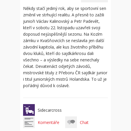
Někdy stačí jediný rok, aby se sportovní sen
změnil ve strhující realitu. A přesně to zažili
junioři Václav Kalinovský a Petr Padevět,
kteří v sobotu 22. listopadu uzavřeli svoji
doposud nejúspěšnější sezonu. Na Kozím
zámku v Kvašňovicích se neslavila jen další
závodní kapitola, ale kus životního příběhu
dvou kluků, kteří do sajdkárkrosu dali
všechno – a výsledky na sebe nenechaly
čekat. Devatenáct odjetých závodů,
mistrovské tituly z Přeboru ČR sajdkár junior
i titul juniorských mistrů Holandska. To už je
pořádný důvod k oslavě.
Sidecarcross
Komentáře
Chat