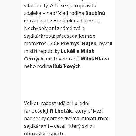
vítat hosty. A že se sjeli opravdu
zdaleka – například rodina
Boubínů
dorazila až z Benátek nad Jizerou.
Nechyběly ani známé tváře
sajdkárkrosu: předseda Komise
motokrosu AČR
Přemysl Hájek
, bývalí
mistři republiky
Lukáš a Miloš
Černých
, mistr veteránů
Miloš Hlava
nebo rodina
Kubíkových
.
Velkou radost udělal i přední
fanoušek
Jiří Lhoták
, který přivezl
nádherný dort se dvěma miniaturními
sajdkárami – detail, který sklidil
obrovský úspěch.