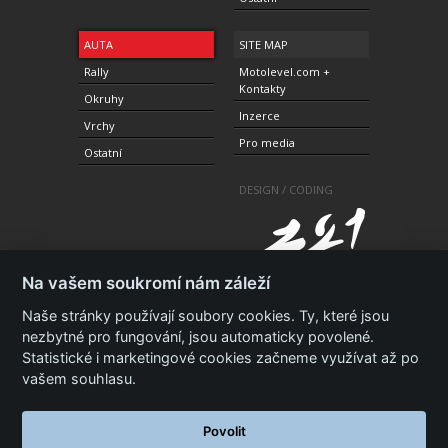
AUTA
SITE MAP
Rally
Motolevel.com +
Kontakty
Okruhy
Inzerce
Vrchy
Pro media
Ostatní
DESIGN / CODING
Na vašem soukromí nám záleží
Naše stránky používají soubory cookies. Ty, které jsou
nezbytné pro fungování, jsou automaticky povolené.
Statistické i marketingové cookies začneme využívat až po
© 2010-2021 Copyright Motolevel. Všechna práva
vyhrazena.
Podmínky a prohlášení - ochrana
vašem souhlasu.
soukromí.
Zásady ochrany osobních údajů.
ISSN 1805-
3696
Povolit