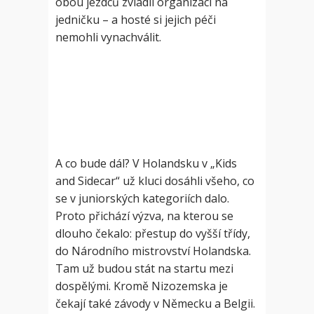
obou jezdců zvládli organizaci na
jedničku – a hosté si jejich péči
nemohli vynachválit.
A co bude dál? V Holandsku v „Kids
and Sidecar“ už kluci dosáhli všeho, co
se v juniorských kategoriích dalo.
Proto přichází výzva, na kterou se
dlouho čekalo: přestup do vyšší třídy,
do Národního mistrovství Holandska.
Tam už budou stát na startu mezi
dospělými. Kromě Nizozemska je
čekají také závody v Německu a Belgii.