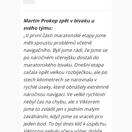
Martin Prokop zpět v bivaku u
svého týmu:
„V první části maratonské etapy jsme
měli spoustu problémů včetně
navigačního. Byli jsme rádi, že jsme se
po náročném včerejšku dostali do
maratonského bivaku. Dnešní etapa
začala opět velkou rozbíječkou, ale po
stech kilometrech se narovnala v
rychlé úseky, které obnášely extrémně
náročnou navigaci. Ve velké rychlosti
nebyl čas na chybu, ale s Viktorem
jsme to zvládli jen s jedním malým
zaváháním, když jsme se vraceli pro
jeden bod. To byl dnes klíč k úspěchu.
Viktorovi nebylo včera vůbec dobře,