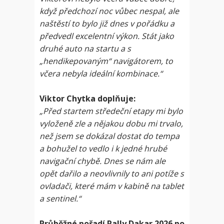
když předchozí noc vůbec nespal, ale
naštěstí to bylo již dnes v pořádku a
předvedl excelentní výkon. Stát jako
druhé auto na startu a s
„hendikepovaným“ navigátorem, to
včera nebyla ideální kombinace.“
Viktor Chytka doplňuje:
„Před startem středeční etapy mi bylo
vyloženě zle a nějakou dobu mi trvalo,
než jsem se dokázal dostat do tempa
a bohužel to vedlo i k jedné hrubé
navigační chybě. Dnes se nám ale
opět dařilo a neovlivnily to ani potíže s
ovladači, které mám v kabině na tablet
a sentinel.“
Průběžné pořadí Rally Dakar 2026 po