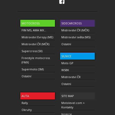
MOTOCROSS
SIDECARCROSS
FIM MS, AMA MX...
Mistrovství ČR (MČR)
Mistrovství Evropy (ME)
Mistrovství světa (MS)
Mistrovství ČR (MČR)
Ostatní
Supercross (SX)
SILNICE
Freestyle motocross
(FMX)
Moto GP
Supermoto (SM)
WSBK
Ostatní
Mistrovství ČR
Ostatní
AUTA
SITE MAP
Rally
Motolevel.com +
Kontakty
Okruhy
Inzerce