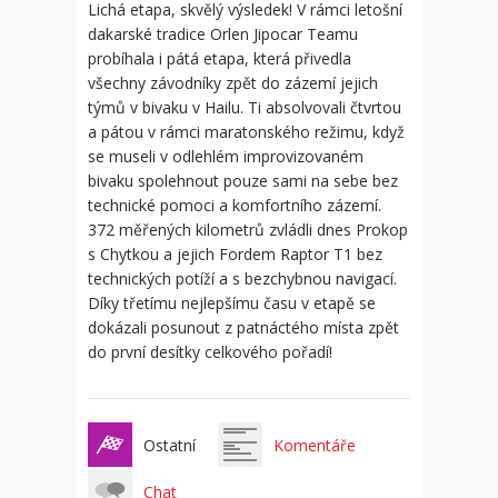
Lichá etapa, skvělý výsledek! V rámci letošní
dakarské tradice Orlen Jipocar Teamu
probíhala i pátá etapa, která přivedla
všechny závodníky zpět do zázemí jejich
týmů v bivaku v Hailu. Ti absolvovali čtvrtou
a pátou v rámci maratonského režimu, když
se museli v odlehlém improvizovaném
bivaku spolehnout pouze sami na sebe bez
technické pomoci a komfortního zázemí.
372 měřených kilometrů zvládli dnes Prokop
s Chytkou a jejich Fordem Raptor T1 bez
technických potíží a s bezchybnou navigací.
Díky třetímu nejlepšímu času v etapě se
dokázali posunout z patnáctého místa zpět
do první desítky celkového pořadí!
Ostatní
Komentáře
Chat