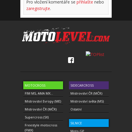
Pro vložení komentáře se
přihlašte
nebo
zaregistrujte
.
MOTOCROSS
SIDECARCROSS
FIM MS, AMA MX...
Mistrovství ČR (MČR)
Mistrovství Evropy (ME)
Mistrovství světa (MS)
Mistrovství ČR (MČR)
Ostatní
Supercross (SX)
SILNICE
Freestyle motocross
(FMX)
Moto GP