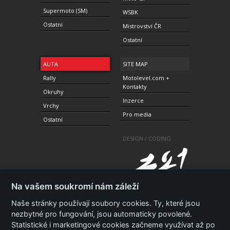
Supermoto (SM)
WSBK
Ostatní
Mistrovství ČR
Ostatní
AUTA
SITE MAP
Rally
Motolevel.com +
Kontakty
Okruhy
Inzerce
Vrchy
Pro media
Ostatní
DESIGN / CODING
Na vašem soukromí nám záleží
Naše stránky používají soubory cookies. Ty, které jsou
nezbytné pro fungování, jsou automaticky povolené.
Statistické i marketingové cookies začneme využívat až po
© 2010-2021 Copyright Motolevel. Všechna práva