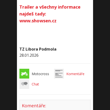
Trailer a všechny informace
najdeš tady:
www.showsen.cz
TZ Libora Podmola
28.01.2026
Motocross
Komentáře
Chat
Komentáře: