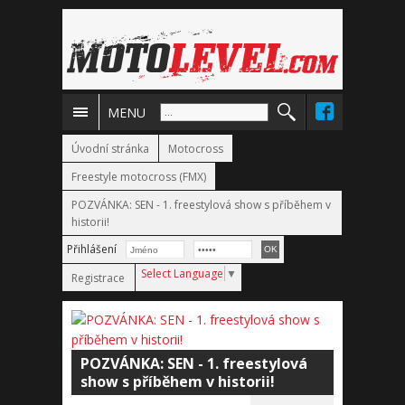
MENU
Úvodní stránka
Motocross
Freestyle motocross (FMX)
POZVÁNKA: SEN - 1. freestylová show s příběhem v
historii!
Přihlášení
Select Language
▼
Registrace
POZVÁNKA: SEN - 1. freestylová
show s příběhem v historii!