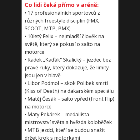
Co lidi čeká přímo v aréně:
• 17 profesionálních sportovců z
různých freestyle disciplín (FMX,
SCOOT, MTB, BMX)
• 10letý Felix – nejmladší člověk na
světě, který se pokusí o salto na
motorce
• Radek „Kaďák“ Skalický – jezdec bez
pravé ruky, který dokazuje, že limity
jsou jen v hlavě
• Libor Podmol – skok Polibek smrti
(Kiss of Death) na dakarském speciálu
• Matěj Česák – salto vpřed (Front Flip)
na motorce
• Maty Pekárek – medailista
mistrovství světa a hvězda koloběžek
• MTB jezdci, kteří se budou snažit
držet krok s motorkami