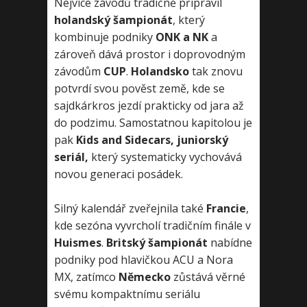
Nejvíce závodů tradičně připravil
holandský šampionát
, který
kombinuje podniky
ONK a NK
a
zároveň dává prostor i doprovodným
závodům
CUP
.
Holandsko
tak znovu
potvrdí svou pověst země, kde se
sajdkárkros jezdí prakticky od jara až
do podzimu. Samostatnou kapitolou je
pak
Kids and Sidecars, juniorský
seriál,
který systematicky vychovává
novou generaci posádek.
Silný kalendář zveřejnila také
Francie
,
kde sezóna vyvrcholí tradičním finále v
Huismes
.
Britský šampionát
nabídne
podniky pod hlavičkou ACU a Nora
MX, zatímco
Německo
zůstává věrné
svému kompaktnímu seriálu