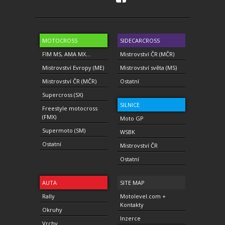
MOTOCROSS
SIDECARCROSS
FIM MS, AMA MX...
Mistrovství ČR (MČR)
Mistrovství Evropy (ME)
Mistrovství světa (MS)
Mistrovství ČR (MČR)
Ostatní
Supercross (SX)
SILNICE
Freestyle motocross
(FMX)
Moto GP
Supermoto (SM)
WSBK
Ostatní
Mistrovství ČR
Ostatní
AUTA
SITE MAP
Rally
Motolevel.com +
Kontakty
Okruhy
Inzerce
Vrchy