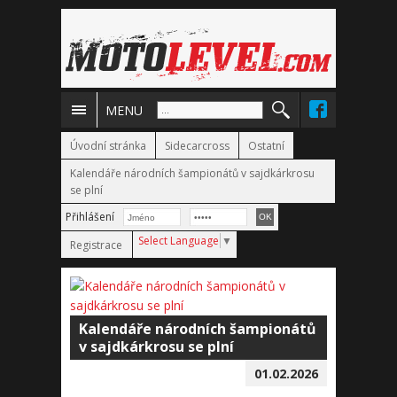
MENU
Úvodní stránka
Sidecarcross
Ostatní
Kalendáře národních šampionátů v sajdkárkrosu
se plní
Přihlášení
Select Language
▼
Registrace
Kalendáře národních šampionátů
v sajdkárkrosu se plní
01.02.2026