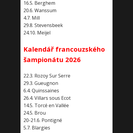
16.5. Berghem
20.6. Wanssum
4.7. Mill
29.8. Stevensbeek
24.10. Meijel
Kalendář francouzského
šampionátu 2026
22.3. Rozoy Sur Serre
29.3. Gueugnon
6.4. Quinssaines
26.4. Villars sous Ecot
14.5. Torcé en Vallée
24.5. Brou
20-21.6. Pontigné
5.7. Blargies