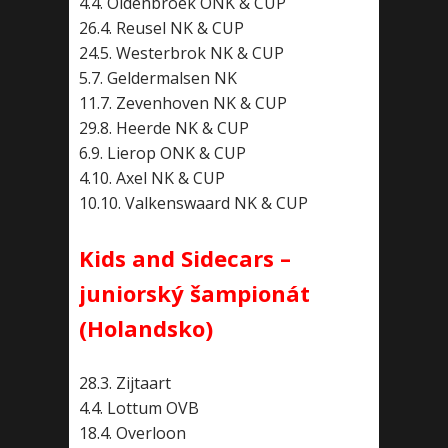
4.4. Oldenbroek ONK & CUP
26.4. Reusel NK & CUP
24.5. Westerbrok NK & CUP
5.7. Geldermalsen NK
11.7. Zevenhoven NK & CUP
29.8. Heerde NK & CUP
6.9. Lierop ONK & CUP
4.10. Axel NK & CUP
10.10. Valkenswaard NK & CUP
Kids and Sidecars –
juniorský šampionát
(Holandsko)
28.3. Zijtaart
4.4. Lottum OVB
18.4. Overloon