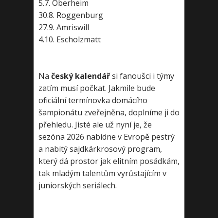
5.7. Oberheim
30.8. Roggenburg
27.9. Amriswill
4.10. Escholzmatt
Na
český kalendář
si fanoušci i týmy
zatím musí počkat. Jakmile bude
oficiální termínovka domácího
šampionátu zveřejněna, doplníme ji do
přehledu. Jisté ale už nyní je, že
sezóna 2026 nabídne v Evropě pestrý
a nabitý sajdkárkrosový program,
který dá prostor jak elitním posádkám,
tak mladým talentům vyrůstajícím v
juniorských seriálech.