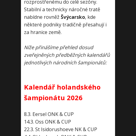
rozprostřenému do celé sezóny.
Stabilní a technicky náročné tratě
nabídne rovněž
Švýcarsko
, kde
některé podniky tradičně přesahují i
za hranice země.
Níže přinášíme přehled dosud
zveřejněných předběžných kalendářů
jednotlivých národních šampionátů:
Kalendář holandského
šampionátu 2026
8.3. Eersel ONK & CUP
14.3. Oss ONK & CUP
22.3. St Isidorushoeve NK & CUP