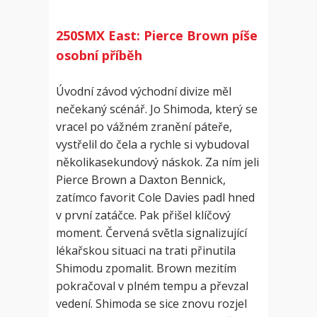
250SMX East: Pierce Brown píše
osobní příběh
Úvodní závod východní divize měl
nečekaný scénář. Jo Shimoda, který se
vracel po vážném zranění páteře,
vystřelil do čela a rychle si vybudoval
několikasekundový náskok. Za ním jeli
Pierce Brown a Daxton Bennick,
zatímco favorit Cole Davies padl hned
v první zatáčce. Pak přišel klíčový
moment. Červená světla signalizující
lékařskou situaci na trati přinutila
Shimodu zpomalit. Brown mezitím
pokračoval v plném tempu a převzal
vedení. Shimoda se sice znovu rozjel