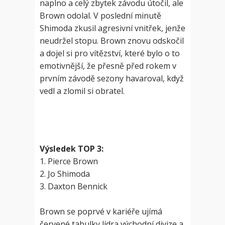
naplno a celý zbytek závodu útočil, ale
Brown odolal. V poslední minutě
Shimoda zkusil agresivní vnitřek, jenže
neudržel stopu. Brown znovu odskočil
a dojel si pro vítězství, které bylo o to
emotivnější, že přesně před rokem v
prvním závodě sezony havaroval, když
vedl a zlomil si obratel.
Výsledek TOP 3:
1. Pierce Brown
2. Jo Shimoda
3. Daxton Bennick
Brown se poprvé v kariéře ujímá
červené tabulky lídra východní divize a