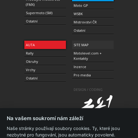
(FMX)
Moto GP
Supermoto (SM)
WSBK
Ostatní
Mistrovství ČR
Ostatní
AUTA
SITE MAP
Rally
Motolevel.com +
Kontakty
Okruhy
Inzerce
Vrchy
Pro media
Ostatní
DESIGN / CODING
Na vašem soukromí nám záleží
Naše stránky používají soubory cookies. Ty, které jsou
nezbytné pro fungování, jsou automaticky povolené.