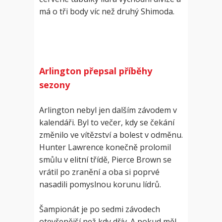
má o tři body víc než druhý Shimoda.
Arlington přepsal příběhy
sezony
Arlington nebyl jen dalším závodem v
kalendáři. Byl to večer, kdy se čekání
změnilo ve vítězství a bolest v odměnu.
Hunter Lawrence konečně prolomil
smůlu v elitní třídě, Pierce Brown se
vrátil po zranění a oba si poprvé
nasadili pomyslnou korunu lídrů.
Šampionát je po sedmi závodech
otevřenější než kdy dřív. A pokud měl