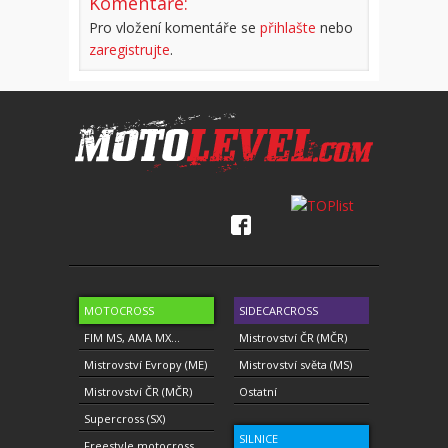
Komentáře:
Pro vložení komentáře se
přihlašte
nebo
zaregistrujte
.
MOTOCROSS
SIDECARCROSS
FIM MS, AMA MX...
Mistrovství ČR (MČR)
Mistrovství Evropy (ME)
Mistrovství světa (MS)
Mistrovství ČR (MČR)
Ostatní
Supercross (SX)
SILNICE
Freestyle motocross