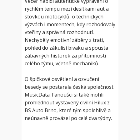
Večer nabídl autentické vyprávění o
rychlém tempu mezi desítkami aut a
stovkou motocyklů, o technických
výzvách i momentech, kdy rozhodovaly
vteřiny a správná rozhodnutí.
Nechyběly emotivní záběry z trati,
pohled do zákulisí bivaku a spousta
zábavných historek za přítomnosti
celého týmu, včetně mechaniků.
O špičkové osvětlení a ozvučení
besedy se postarala česká společnost
MusicData. Fanoušci si také mohli
prohlédnout vystavený civilní Hilux z
BS Auto Brno, které tým spolehlivě a
neúnavně provázel po celé dva týdny.