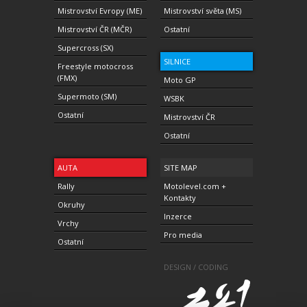
Mistrovství Evropy (ME)
Mistrovství světa (MS)
Mistrovství ČR (MČR)
Ostatní
Supercross (SX)
SILNICE
Freestyle motocross
(FMX)
Moto GP
Supermoto (SM)
WSBK
Ostatní
Mistrovství ČR
Ostatní
AUTA
SITE MAP
Rally
Motolevel.com +
Kontakty
Okruhy
Inzerce
Vrchy
Pro media
Ostatní
DESIGN / CODING