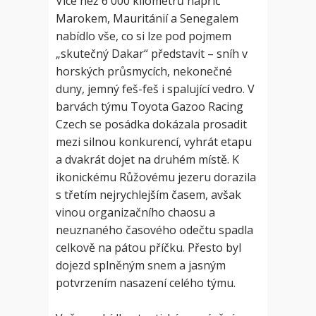
Více než 6 000 kilometrů napříč
Marokem, Mauritánií a Senegalem
nabídlo vše, co si lze pod pojmem
„skutečný Dakar“ představit – sníh v
horských průsmycích, nekonečné
duny, jemný feš-feš i spalující vedro. V
barvách týmu Toyota Gazoo Racing
Czech se posádka dokázala prosadit
mezi silnou konkurencí, vyhrát etapu
a dvakrát dojet na druhém místě. K
ikonickému Růžovému jezeru dorazila
s třetím nejrychlejším časem, avšak
vinou organizačního chaosu a
neuznaného časového odečtu spadla
celkově na pátou příčku. Přesto byl
dojezd splněným snem a jasným
potvrzením nasazení celého týmu.