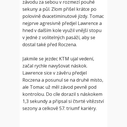
závodu za sebou v rozmezí pouhé
sekuny a půl. Zlom přišel krátce po
polovině dvacetiminutové jízdy. Tomac
nejprve agresivně předjel Lawrence a
hned v dalším kole využil vnější stopu
v jedné z volitelných pasáží, aby se
dostal také před Roczena.
Jakmile se jezdec KTM ujal vedení,
začal rychle navyšovat náskok.
Lawrence sice v závěru předjel
Roczena a posunul se na druhé místo,
ale Tomac už měl závod pevně pod
kontrolou. Do cíle dorazil s náskokem
1,3 sekundy a připsal si čtvrté vítězství
sezony a celkově 57. triumf kariéry.