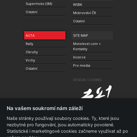
Supermoto (SM)
WSBK
Ostatní
Mistrovství ČR
Ostatní
AUTA
SITE MAP
Rally
Motolevel.com +
Kontakty
Okruhy
Inzerce
Vrchy
Pro media
Ostatní
DESIGN / CODING
Na vašem soukromí nám záleží
Naše stránky používají soubory cookies. Ty, které jsou
nezbytné pro fungování, jsou automaticky povolené.
Statistické i marketingové cookies začneme využívat až po
© 2010-2021 Copyright Motolevel. Všechna práva
vyhrazena.
Podmínky a prohlášení - ochrana