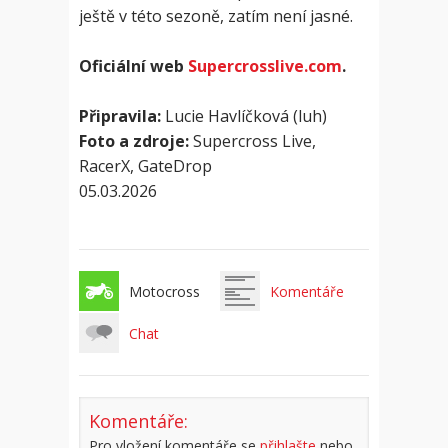
ještě v této sezoně, zatím není jasné.
Oficiální web
Supercrosslive.com
.
Připravila:
Lucie Havlíčková (luh)
Foto a zdroje:
Supercross Live,
RacerX, GateDrop
05.03.2026
Motocross
Komentáře
Chat
Komentáře:
Pro vložení komentáře se
přihlašte
nebo